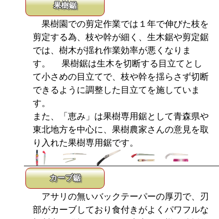
果樹鋸
果樹園での剪定作業では１年で伸びた枝を
剪定する為、枝や幹が細く、生木鋸や剪定鋸
では、樹木が揺れ作業効率が悪くなりま
す。 果樹鋸は生木を切断する目立てとし
て小さめの目立てで、枝や幹を揺らさず切断
できるように調整した目立てを施していま
す。
また、「恵み」は果樹専用鋸として青森県や
東北地方を中心に、果樹農家さんの意見を取
り入れた果樹専用鋸です。
カーブ鋸
アサリの無いバックテーパーの厚刃で、刃
部がカーブしており食付きがよくパワフルな