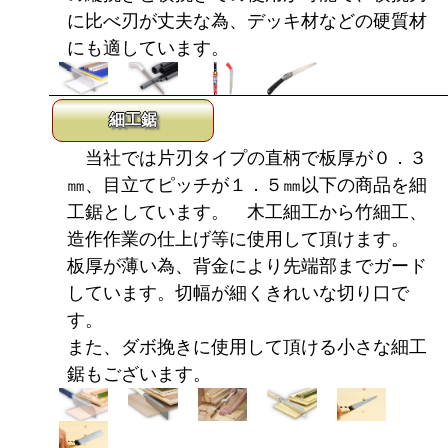
に比べ刃が丈夫な為、デッキ材などの硬質材
にも適しています。
細工鋸
当社では片刃タイプの直柄で板厚が０．３
㎜、目立てピッチが１．５㎜以下の商品を細
工鋸としています。 木工細工から竹細工、
造作作業の仕上げ等に使用して頂けます。
板厚が薄い為、背金により先端部までガード
しています。切幅が細くきれいな切り口で
す。
また、ダボ挽きに使用して頂ける小さな細工
鋸もございます。