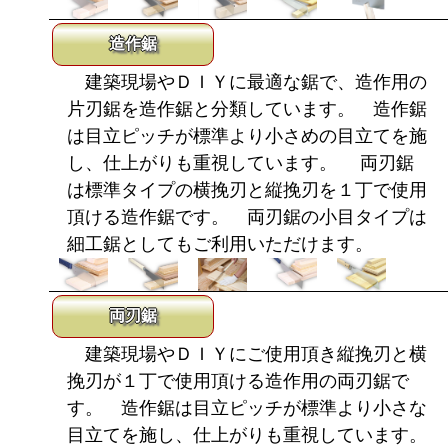
造作鋸
建築現場やＤＩＹに最適な鋸で、造作用の
片刃鋸を造作鋸と分類しています。 造作鋸
は目立ピッチが標準より小さめの目立てを施
し、仕上がりも重視しています。 両刃鋸
は標準タイプの横挽刃と縦挽刃を１丁で使用
頂ける造作鋸です。 両刃鋸の小目タイプは
細工鋸としてもご利用いただけます。
両刃鋸
建築現場やＤＩＹにご使用頂き縦挽刃と横
挽刃が１丁で使用頂ける造作用の両刃鋸で
す。 造作鋸は目立ピッチが標準より小さな
目立てを施し、仕上がりも重視しています。