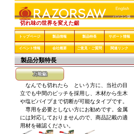
English
パソコン版
切れ味の世界を変えた鋸
トップページ
製品情報
製品特長
サポート情報
イベント情報
会社概要
ご意見・ご質問
関連リンク
製品分類特長
万能鋸
なんでも切れたら という方に、当社の目
立でも中間のピッチを採用し、木材から生木
や塩ビパイプまで切断が可能なタイプです。
専用を必要としない方にお勧めです。金属
には対応しておりませんので、商品記載の適
用材を確認ください。