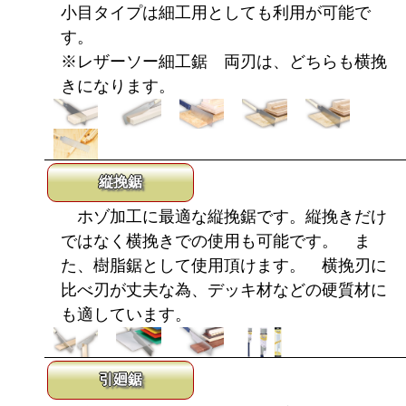
小目タイプは細工用としても利用が可能で
す。
※レザーソー細工鋸 両刃は、どちらも横挽
きになります。
縦挽鋸
ホゾ加工に最適な縦挽鋸です。縦挽きだけ
ではなく横挽きでの使用も可能です。 ま
た、樹脂鋸として使用頂けます。 横挽刃に
比べ刃が丈夫な為、デッキ材などの硬質材に
も適しています。
引廻鋸