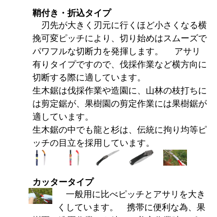
鞘付き・折込タイプ
刃先が大きく刃元に行くほど小さくなる横
挽可変ピッチにより、切り始めはスムーズで
パワフルな切断力を発揮します。 アサリ
有りタイプですので、伐採作業など横方向に
切断する際に適しています。
生木鋸は伐採作業や造園に、山林の枝打ちに
は剪定鋸が、果樹園の剪定作業には果樹鋸が
適しています。
生木鋸の中でも龍と杉は、伝統に拘り均等ピ
ッチの目立を採用しています。
カッタータイプ
一般用に比べピッチとアサリを大き
くしています。 携帯に便利な為、果