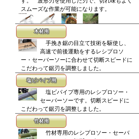
す。 波形刃を使用した刃で、切れ味もよく
スムーズな作業が可能になります。
木材用
手挽き鋸の目立て技術を駆使し、
高速で前後運動をするレシプロソ
ー・セーバーソーに合わせて切断スピードに
こだわって鋸刃を調整しました。
塩ビパイプ用
塩ビパイプ専用のレシプロソー・
セーバーソーです。切断スピードに
こだわって鋸刃を調整しました。
竹材用
竹材専用のレシプロソー・セーバ