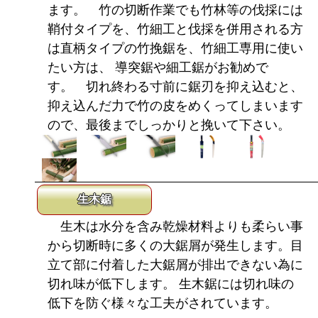
ます。 竹の切断作業でも竹林等の伐採には
鞘付タイプを、竹細工と伐採を併用される方
は直柄タイプの竹挽鋸を、竹細工専用に使い
たい方は、 導突鋸や細工鋸がお勧めで
す。 切れ終わる寸前に鋸刃を抑え込むと、
抑え込んだ力で竹の皮をめくってしまいます
ので、最後までしっかりと挽いて下さい。
生木鋸
生木は水分を含み乾燥材料よりも柔らい事
から切断時に多くの大鋸屑が発生します。目
立て部に付着した大鋸屑が排出できない為に
切れ味が低下します。 生木鋸には切れ味の
低下を防ぐ様々な工夫がされています。