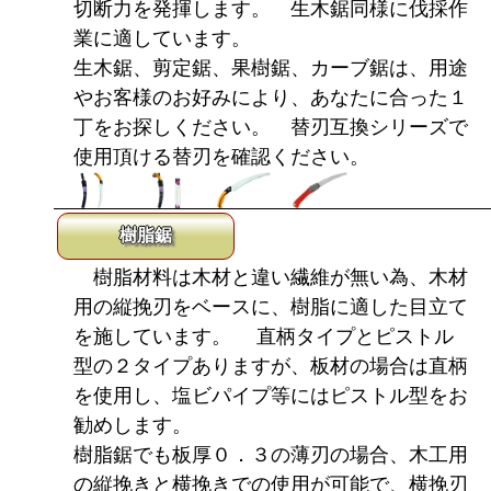
切断力を発揮します。 生木鋸同様に伐採作
業に適しています。
生木鋸、剪定鋸、果樹鋸、カーブ鋸は、用途
やお客様のお好みにより、あなたに合った１
丁をお探しください。 替刃互換シリーズで
使用頂ける替刃を確認ください。
樹脂鋸
樹脂材料は木材と違い繊維が無い為、木材
用の縦挽刃をベースに、樹脂に適した目立て
を施しています。 直柄タイプとピストル
型の２タイプありますが、板材の場合は直柄
を使用し、塩ビパイプ等にはピストル型をお
勧めします。
樹脂鋸でも板厚０．３の薄刃の場合、木工用
の縦挽きと横挽きでの使用が可能で、横挽刃