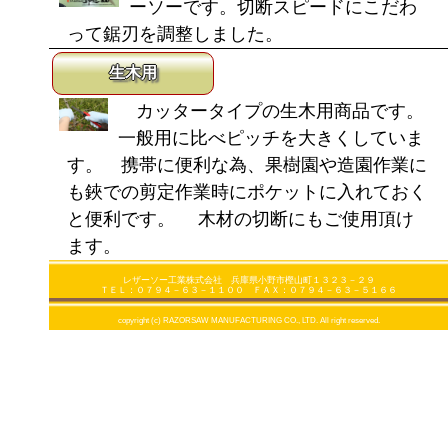
ーソーです。切断スピードにこだわ
って鋸刃を調整しました。
生木用
カッタータイプの生木用商品です。
一般用に比べピッチを大きくしていま
す。 携帯に便利な為、果樹園や造園作業に
も鋏での剪定作業時にポケットに入れておく
と便利です。 木材の切断にもご使用頂け
ます。
レザーソー工業株式会社 兵庫県小野市樫山町１３２３－２９
ＴＥＬ：０７９４－６３－１１００ ＦＡＸ：０７９４－６３－５１６６
copyright (c) RAZORSAW MANUFACTURING CO., LTD. All right reserved.