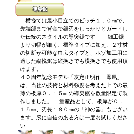
導突鋸
横挽では最小目立てのピッチ１．０㎜で、
先端部まで背金で鋸刃をしっかりとガードし
た伝統のスタイルの導突鋸です。 細工鋸
より切幅が細く、標準タイプに加え、２寸材
の切断が可能な巾広タイプと、ホゾ加工用に
適した縦挽鋸は縦挽きでも横挽きでも使用頂
けます。
４０周年記念モデル「友定正明作 鳳凰」
は、当社の技術と材料強度を考えた上での最
薄の板厚０．１５㎜の導突鋸を数量限定で製
作しました。 量産品として、板厚が０．
１５㎜、刃長１８０㎜の「神の器」もござい
ます。腕に自信のある方は一度お試しくださ
い。