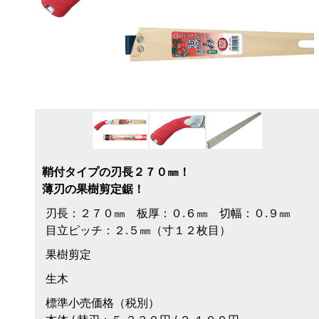
鞘付タイプの刃長２７０㎜！
薄刃の果樹剪定鋸！
刃長：２７０㎜ 板厚：０.６㎜ 切幅：０.９㎜
目立ピッチ：２.５㎜（寸１２枚目）
果樹剪定
生木
標準小売価格（税別）