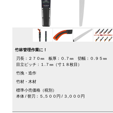
竹林管理作業に！
刃長：２７０㎜ 板厚：０.７㎜ 切幅：０.９５㎜
目立ピッチ：１.７㎜（寸１８枚目）
竹挽・造作
竹材・木材
標準小売価格（税別）
本体 / 替刃：５,５００円 / ３,０００円