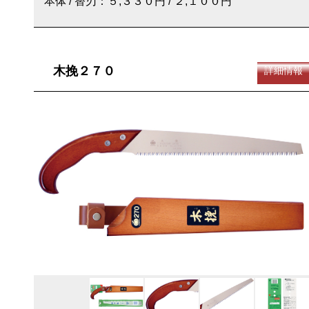
本体 / 替刃：５,３３０円 / ２,１００円
木挽２７０
詳細情報