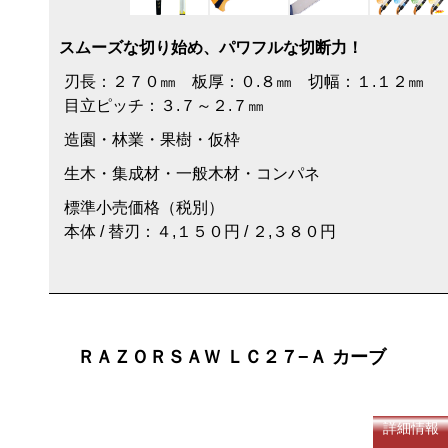
スムーズな切り始め、パワフルな切断力！
刃長：２７０㎜ 板厚：０.８㎜ 切幅：１.１２㎜
目立ピッチ：３.７～２.７㎜
造園・林業・果樹・仮枠
生木・集成材・一般木材・コンパネ
標準小売価格（税別）
本体 / 替刃：４,１５０円 / ２,３８０円
ＲＡＺＯＲＳＡＷ ＬＣ２７−Ａ カーブ
詳細情報