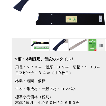
木柄・木鞘採用、伝統のスタイル！
刃長：２７０㎜ 板厚：０.９㎜ 切幅：１.３３㎜
目立ピッチ：３.４㎜（寸９枚目）
林業・造園・仮枠
生木・集成材・一般木材・コンパネ
標準小売価格（税別）
本体 / 替刃：４,９５０円 / ２,６５０円