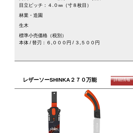
目立ピッチ：４.０㎜（寸８枚目）
林業・造園
生木
標準小売価格（税別）
本体 / 替刃：６,０００円 / ３,５００円
レザーソーSHINKA２７０万能
詳細情報