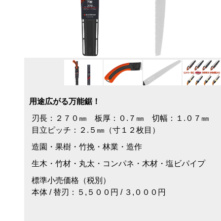
用途広がる万能鋸！
刃長：２７０㎜ 板厚：０.７㎜ 切幅：１.０７㎜
目立ピッチ：２.５㎜（寸１２枚目）
造園・果樹・竹挽・林業・造作
生木・竹材・丸太・コンパネ・木材・塩ビパイプ
標準小売価格（税別）
本体 / 替刃：５,５００円 / ３,０００円