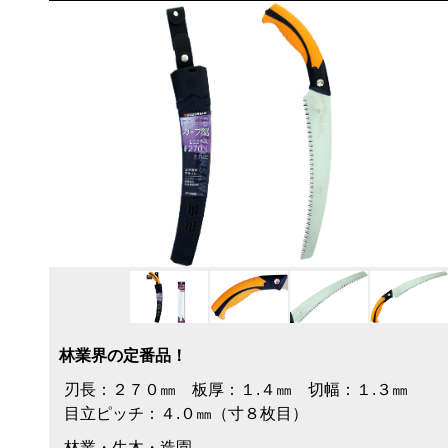
林業界の定番品！
刃長：２７０㎜ 板厚：１.４㎜ 切幅：１.３㎜
目立ピッチ：４.０㎜（寸８枚目）
林業・生木・造園