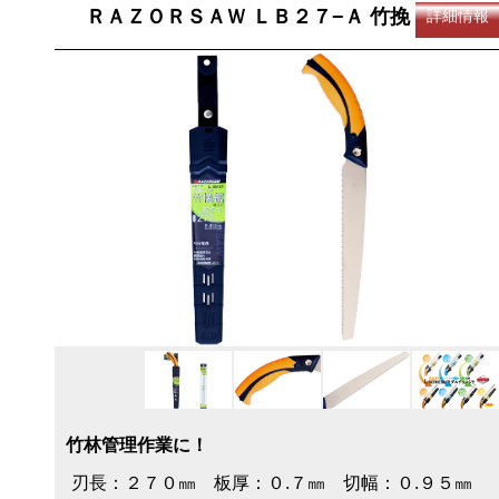
ＲＡＺＯＲＳＡＷ ＬＢ２７−Ａ 竹挽
詳細情報
竹林管理作業に！
刃長：２７０㎜ 板厚：０.７㎜ 切幅：０.９５㎜