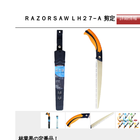
ＲＡＺＯＲＳＡＷ ＬＨ２７−Ａ 剪定
詳細情報
林業界の定番品！