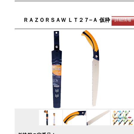
ＲＡＺＯＲＳＡＷ ＬＴ２７−Ａ 仮枠
詳細情報