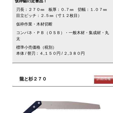
仮枠鋸の定番品！
刃長：２７０㎜ 板厚：０.７㎜ 切幅：１.０７㎜
目立ピッチ：２.５㎜（寸１２枚目）
仮枠作業・木材切断
コンパネ・ＰＢ（ＯＳＢ）・一般木材・集成材・丸
太
標準小売価格（税別）
本体 / 替刃：４,１５０円 / ２,３８０円
龍と杉２７０
詳細情報