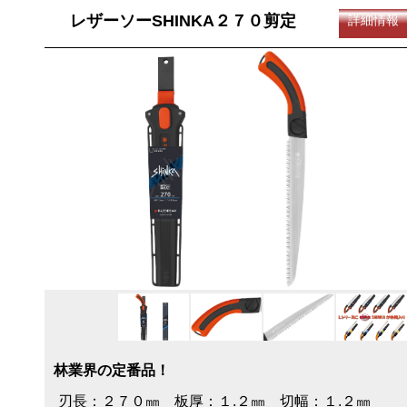
レザーソーSHINKA２７０剪定
詳細情報
林業界の定番品！
刃長：２７０㎜ 板厚：１.２㎜ 切幅：１.２㎜