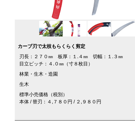
カーブ刃で太枝もらくらく剪定
刃長：２７０㎜ 板厚：１.４㎜ 切幅：１.３㎜
目立ピッチ：４.０㎜（寸８枚目）
林業・生木・造園
生木
標準小売価格（税別）
本体 / 替刃：４,７８０円 / ２,９８０円