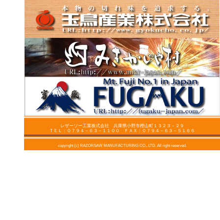
レザーソー工業株式会社 兵庫県小野市樫山町１３２３－２９
ＴＥＬ：０７９４－６３－１１００ ＦＡＸ：０７９４－６３－５１６６
copyright (c) RAZORSAW MANUFACTURING CO., LTD. All right reserved.