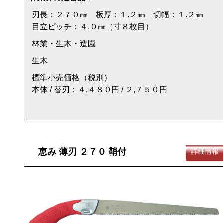
刃長：２７０㎜ 板厚：１.２㎜ 切幅：１.２㎜
目立ピッチ：４.０㎜（寸８枚目）
林業・生木・造園
生木
標準小売価格（税別）
本体 / 替刃：４,４８０円 / ２,７５０円
恵み 薄刃 ２７０ 鞘付
詳細情報