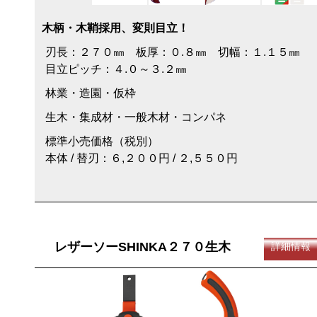
木柄・木鞘採用、変則目立！
刃長：２７０㎜ 板厚：０.８㎜ 切幅：１.１５㎜
目立ピッチ：４.０～３.２㎜
林業・造園・仮枠
生木・集成材・一般木材・コンパネ
標準小売価格（税別）
本体 / 替刃：６,２００円 / ２,５５０円
レザーソーSHINKA２７０生木
詳細情報