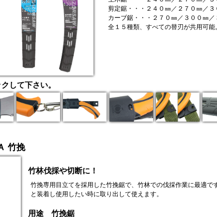
剪定鋸・・・２４０㎜／２７０㎜／３
カーブ鋸・・・２７０㎜／３００㎜／
全１５種類、すべての替刃が共用可能
ックして下さい。
Ａ 竹挽
竹林伐採や切断に！
竹挽専用目立てを採用した竹挽鋸で、竹林での伐採作業に最適で
と装着し使用したい時に取り出して使えます。
用途 竹挽鋸