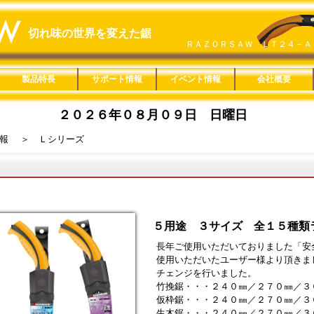
切れ味の世界を変えた鋸
ＲＡＺＯＲＳＡＷ ＬＴ２４－Ａ
レザーソー神速 ２００ 竹材
レザーソー神速 ２００ 木材
製品特長
サポート情報
イベント情報
会社概要
鋸の特長
楽なんです剪定鋏
Ｈｏｍｅｏｎｅ
ヤニピカ
用途分類一覧
適用材料一覧
替刃互換一覧
刃長サイズ一覧
みきかじや村製品
レシプロソー
楽なんです剪定鋏
ロープカッター
ヤニピカ
Ｈｏｍｅｏｎｅ
救助セット
製品紹介動画
取扱説明
鋸の製造工程
縦挽きと横挽き
鋸の使い方
鋸の歴史
旧商品適合替刃一覧
カタログ一覧
販促ツール
用途分類特長
本体特長
目立特長
製品詳細
Ｃｕｔｏｏｌ
Ｒｅｃｙｃｌｅ
木工
竹挽
仮枠
内装
家具
楽器
ＤＩＹ
樹脂
配管
造園
剪定
果樹
林業
園芸
リサイクル
金切
粗大ゴミ
レシプロソー
一般木材・集成材
ＭＤＦ
ＰＢ（ＯＳＢ）
薄板合板
コンパネ
丸太
黒檀・紫檀
デッキ材
竹材
生木
デコラ
アクリル
塩ビパイプ
鉄・アルミ
ダンボール・ペットボ
石膏ボード
Ａシリーズ
Ｂシリーズ
Ｃシリーズ
Ｄシリーズ
Ｅシリーズ
Ｆシリーズ
Ｇシリーズ
Ｈシリーズ
Ｊシリーズ
Ｋシリーズ
Ｌシリーズ
Ｍシリーズ
Ｑシリーズ
Ｒシリーズ
Ｓシリーズ
Ｔシリーズ
Ｕシリーズ
Ｖシリーズ
Ｗシリーズ
Ｘシリーズ
その他の製品
直柄タイプ
鞘付きタイプ
折込タイプ
高枝タイプ
カッタータイプ
固定式
レシプロソー
総合カタログ
単品カタログ
製品ＰＯＰ
替刃ＢＯＸ
１８０㎜
２１０㎜
２４０㎜
２７０㎜
３００㎜
３３０㎜
１５０㎜
２００㎜
２４０㎜
２５０㎜
２７０㎜
３００㎜
３３０㎜
２００㎜
２１０㎜
２４０㎜
３３０㎜
２４０㎜
３００㎜
３６０㎜
８０㎜
１００㎜
１２５㎜
６０㎜
２００㎜
概要
SDGs宣言
通年採用
２０２
２０２
２０２
２０２
２０１
２０１
２００
楽なん
Ｌシリ
一人前
レザー
ＳＥＬ
１８０
レザー
トル
ズ
２０２６年０８月０９日 日曜日
レザーソー細工鋸 両刃
レザーソーＳＨＩＮＫＡ ２７０
レザーソー導突鋸
木挽 ３３０
レザーソー折鶴 ２４０ 造作
レザーソーＳＨＩＮＫＡ ２４０
リトルジャックソー
ＣＡＳＴ園芸 ２００ カーブ
レザーソー引廻鋸
レザーソー神速 ２００ 塩ビ
ＣＡＳＴ ２００ 中目
リトルジャックソー
レザーソーＺＡ ＴＰＥ
楽なんです 剪定鋏 胡桃
ＲＡＺＯＲＳＡＷ ＲＥＳＣＵＥ 
レザーソー折鶴 ２４０ 細工
竹挽鋸 ２４０ ＴＰＥ
報
＞ Ｌシリーズ
５用途 ３サイズ 全１５種類
長年ご使用いただいておりました「安
使用いただいたユーザー様より頂きま
チェンジを行いました。
竹挽鋸・・・２４０㎜／２７０㎜／３
仮枠鋸・・・２４０㎜／２７０㎜／３
生木鋸・・・２４０㎜／２７０㎜／３