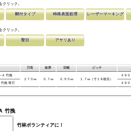
をクリック。
鞘付タイプ
特殊表面処理
レーザーマーキング
の仕上げ
時の切れ味が復活
下げて収納が可能な鞘付タイプは、造園や
鋸刃表面にメッキ処理をして、サビから鋸をまもってい
マークに替刃品番が明記されている為、替刃
刃の表面部は非常に
に替刃品番を明記
作業など野外での使用が主な商品に採用し
ます。 サビにより切断材料を汚す心配がありません。
易に行えます。 レーザーマーキングを使用
によって、耐摩耗性
をクリック。
が消えないようにしています。
す。これが永切れす
聖目
アサリあり
に比べ、
切り落とす仕組み
のエッジ部分に故意に段差を付け、切れ味
刃を左右に広げるアサリ加工をする事で、切断時に鋸刃
用すると、けっし
います。 段差の低い刃は大鋸屑の排出の
が材料に挟まれないようにしています。 板厚より切幅
は大きくなります。
刃長
板厚
切幅
ピッチ
−Ａ 竹挽
４９０
２７０㎜
０.７㎜
０.９５㎜
１.７㎜（寸１８枚目）
 竹挽 替刃
４９０
Ａ 竹挽
竹林ボランティアに！