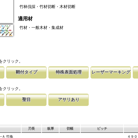
竹林伐採・竹材切断・木材切断
適用材
竹材・一般木材・集成材
をクリック。
鞘付タイプ
特殊表面処理
レーザーマーキング
の仕上げ
時の切れ味が復活
下げて収納が可能な鞘付タイプは、造園や
鋸刃表面にメッキ処理をして、サビから鋸をまもってい
マークに替刃品番が明記されている為、替刃
刃の表面部は非常に
に替刃品番を明記
作業など野外での使用が主な商品に採用し
ます。 サビにより切断材料を汚す心配がありません。
易に行えます。 レーザーマーキングを使用
によって、耐摩耗性
をクリック。
が消えないようにしています。
す。これが永切れす
聖目
アサリあり
に比べ、
切り落とす仕組み
のエッジ部分に故意に段差を付け、切れ味
刃を左右に広げるアサリ加工をする事で、切断時に鋸刃
用すると、けっし
います。 段差の低い刃は大鋸屑の排出の
が材料に挟まれないようにしています。 板厚より切幅
は大きくなります。
刃長
板厚
切幅
ピッチ
−Ａ 竹挽
４９０