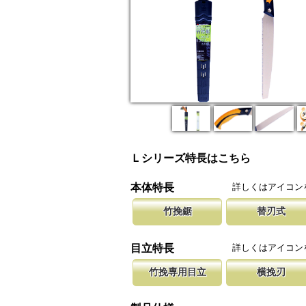
Ｌシリーズ特長はこちら
詳しくはアイコン
本体特長
竹挽鋸
替刃式
竹挽鋸ですが、木工細工から竹細工、造作作業
新しい鋸刃に取り替える事で、ご購入
腰に鞘を吊り
等に使用して頂けます。
します。 鋸刃のマーキング（右下）
果樹園、型枠
詳しくはアイコン
目立特長
しています。
ております。
竹挽専用目立
横挽刃
竹は繊維が強い為、綺麗に切断する為に木材用
木材の繊維をある一定の巾で連続して
聖目とは、刃
エッジを鋭く仕上げています。
になっています。 横挽刃を縦挽に使
を向上させて