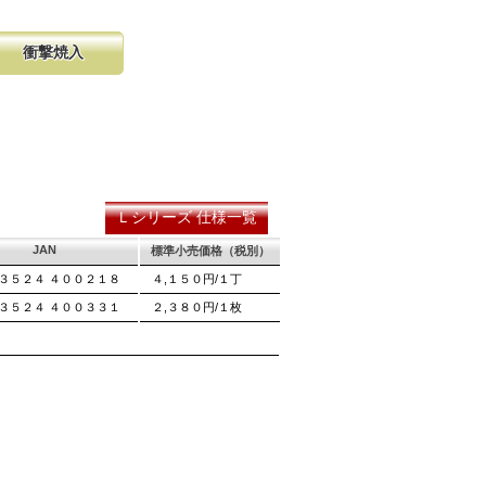
衝撃焼入
の購入が容
硬く、中心部は鋸材柔軟性を保つ事
し、マーク
に優れ、粘りのある刃に仕上がりま
る刃の秘訣です。
Ｌシリーズ 仕様一覧
JAN
標準小売価格（税別）
３５２４ ４００２１８
４,１５０円/１丁
３５２４ ４００３３１
２,３８０円/１枚