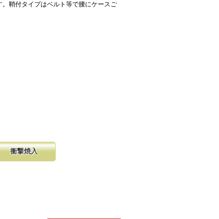
す。鞘付タイプはベルト等で腰にケースご
衝撃焼入
の購入が容
硬く、中心部は鋸材柔軟性を保つ事
し、マーク
に優れ、粘りのある刃に仕上がりま
る刃の秘訣です。