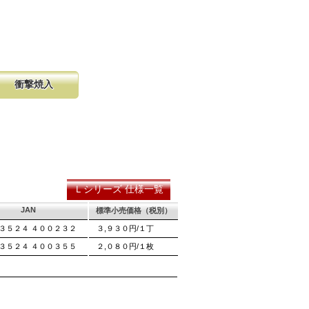
衝撃焼入
の購入が容
硬く、中心部は鋸材柔軟性を保つ事
し、マーク
に優れ、粘りのある刃に仕上がりま
る刃の秘訣です。
Ｌシリーズ 仕様一覧
JAN
標準小売価格（税別）
３５２４ ４００２３２
３,９３０円/１丁
３５２４ ４００３５５
２,０８０円/１枚