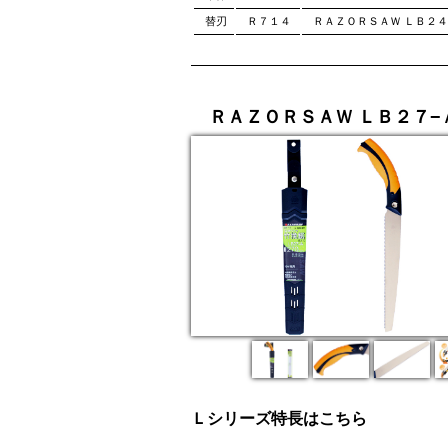
替刃
Ｒ７１４
ＲＡＺＯＲＳＡＷ ＬＢ２４
ＲＡＺＯＲＳＡＷ ＬＢ２７−
Ｌシリーズ特長はこちら