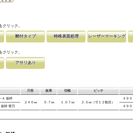
をクリック。
鞘付タイプ
特殊表面処理
レーザーマーキング
切ること
時の切れ味が復活
下げて収納が可能な鞘付タイプは、造園や
鋸刃表面にメッキ処理をして、サビから鋸をまもってい
マークに替刃品番が明記されている為、替刃
刃の表面部は非常に
に替刃品番を明記
作業など野外での使用が主な商品に採用し
ます。 サビにより切断材料を汚す心配がありません。
易に行えます。 レーザーマーキングを使用
によって、耐摩耗性
をクリック。
が消えないようにしています。
す。これが永切れす
アサリあり
す仕組み
差を付け、切れ味
げるアサリ加工をする事で、切断時に鋸刃
、けっし
は大鋸屑の排出の
れないようにしています。 板厚より切幅
ます。
刃長
板厚
切幅
ピッチ
−Ａ 仮枠
４９０
２４０㎜
０.７㎜
１.０７㎜
２.５㎜（寸１２枚目）
 仮枠 替刃
４９０