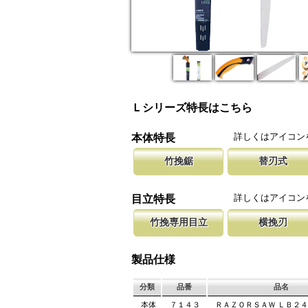
Ｌシリーズ特長はこちら
詳しくはアイコン
本体特長
竹挽鋸
替刃式
竹挽鋸ですが、木工細工から竹細工、造作作業
新しい鋸刃に取り替える事で、ご購入
腰に鞘を吊り
等に使用して頂けます。
します。 鋸刃のマーキング（右下）
果樹園、型枠
詳しくはアイコン
目立特長
しています。
ております。
竹挽専用目立
横挽刃
竹は繊維が強い為、綺麗に切断する為に木材用
木材の繊維をある一定の巾で連続して
聖目とは、刃
エッジを鋭く仕上げています。
になっています。 横挽刃を縦挽に使
を向上させて
製品仕様
て良好な切れ味は望めません。
み働きます。
分類
品番
品名
本体
７１４３
ＲＡＺＯＲＳＡＷ ＬＢ２４