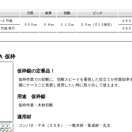
は大きくなります。
刃長
板厚
切幅
ピッチ
−Ａ 竹挽
４９０
３００㎜
０.８㎜
１.１２㎜
２.５㎜（寸１２枚目）
 竹挽 替刃
４９０
Ａ 仮枠
仮枠鋸の定番品！
仮枠作業での切断に、切断スピードを重視した目立てが作業効率
腰にケースごと装着し使用したい時に取り出して使えます。
用途 仮枠鋸
仮枠作業・木材切断
適用材
コンパネ・ＰＢ（ＯＳＢ）・一般木材・集成材・丸太