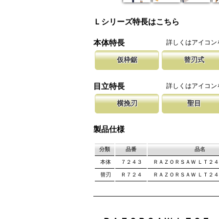
Ｌシリーズ特長はこちら
詳しくはアイコン
本体特長
仮枠鋸
替刃式
仮枠作業用の目立ては、コンパネや角材を早く
新しい鋸刃に取り替える事で、ご購入
腰に鞘を吊り
を目的にした目立てを施しています。
します。 鋸刃のマーキング（右下）
果樹園、型枠
詳しくはアイコン
目立特長
スピードを重視しています。
しています。
ております。
横挽刃
聖目
木材の繊維をある一定の巾で連続して切り落と
聖目とは、刃のエッジ部分に故意に段
刃を左右に広
になっています。 横挽刃を縦挽に使用すると
を向上させています。 段差の低い刃
が材料に挟ま
製品仕様
て良好な切れ味は望めません。
み働きます。
は大きくなり
分類
品番
品名
本体
７２４３
ＲＡＺＯＲＳＡＷ ＬＴ２４
替刃
Ｒ７２４
ＲＡＺＯＲＳＡＷ ＬＴ２４