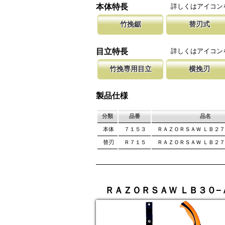
詳しくはアイコン
本体特長
竹挽鋸
替刃式
竹挽鋸ですが、木工細工から竹細工、造作作業
新しい鋸刃に取り替える事で、ご購入
腰に鞘を吊り
等に使用して頂けます。
します。 鋸刃のマーキング（右下）
果樹園、型枠
詳しくはアイコン
目立特長
しています。
ております。
竹挽専用目立
横挽刃
竹は繊維が強い為、綺麗に切断する為に木材用
木材の繊維をある一定の巾で連続して
聖目とは、刃
エッジを鋭く仕上げています。
になっています。 横挽刃を縦挽に使
を向上させて
製品仕様
て良好な切れ味は望めません。
み働きます。
分類
品番
品名
本体
７１５３
ＲＡＺＯＲＳＡＷ ＬＢ２７
替刃
Ｒ７１５
ＲＡＺＯＲＳＡＷ ＬＢ２７
ＲＡＺＯＲＳＡＷ ＬＢ３０−