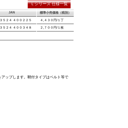
Ｌシリーズ 仕様一覧
JAN
標準小売価格（税別）
３５２４ ４００２２５
４,４３０円/１丁
３５２４ ４００３４８
２,７００円/１枚
をアップします。鞘付タイプはベルト等で