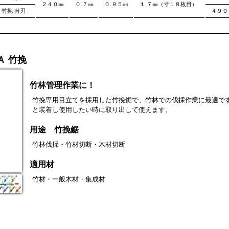
２４０㎜
０.７㎜
０.９５㎜
１.７㎜（寸１８枚目）
 竹挽 替刃
４９０
Ａ 竹挽
竹林管理作業に！
竹挽専用目立てを採用した竹挽鋸で、竹林での伐採作業に最適で
と装着し使用したい時に取り出して使えます。
用途 竹挽鋸
竹林伐採・竹材切断・木材切断
適用材
竹材・一般木材・集成材