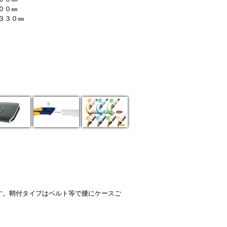
００㎜
３３０㎜
。
す。鞘付タイプはベルト等で腰にケースご