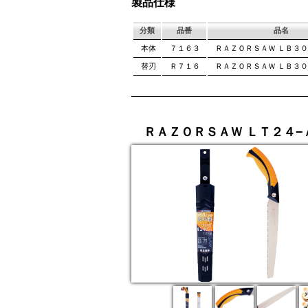
製品仕様
て良好な切れ味は望めません。
み働きます。
分類
品番
品名
本体
７１６３
ＲＡＺＯＲＳＡＷ ＬＢ３０
替刃
Ｒ７１６
ＲＡＺＯＲＳＡＷ ＬＢ３０
ＲＡＺＯＲＳＡＷ ＬＴ２４−