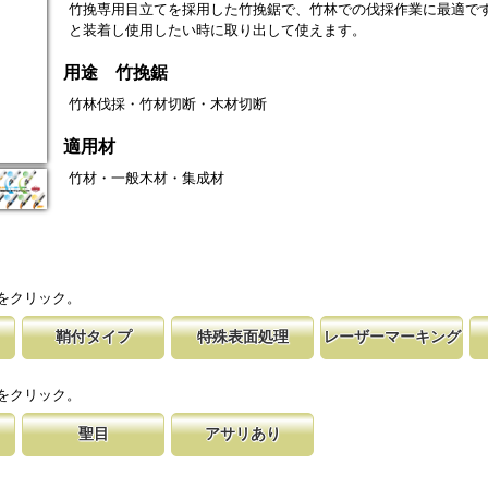
竹挽専用目立てを採用した竹挽鋸で、竹林での伐採作業に最適で
と装着し使用したい時に取り出して使えます。
用途 竹挽鋸
竹林伐採・竹材切断・木材切断
適用材
竹材・一般木材・集成材
をクリック。
鞘付タイプ
特殊表面処理
レーザーマーキング
の仕上げ
時の切れ味が復活
下げて収納が可能な鞘付タイプは、造園や
鋸刃表面にメッキ処理をして、サビから鋸をまもってい
マークに替刃品番が明記されている為、替刃
刃の表面部は非常に
に替刃品番を明記
作業など野外での使用が主な商品に採用し
ます。 サビにより切断材料を汚す心配がありません。
易に行えます。 レーザーマーキングを使用
によって、耐摩耗性
をクリック。
が消えないようにしています。
す。これが永切れす
聖目
アサリあり
に比べ、
切り落とす仕組み
のエッジ部分に故意に段差を付け、切れ味
刃を左右に広げるアサリ加工をする事で、切断時に鋸刃
用すると、けっし
います。 段差の低い刃は大鋸屑の排出の
が材料に挟まれないようにしています。 板厚より切幅