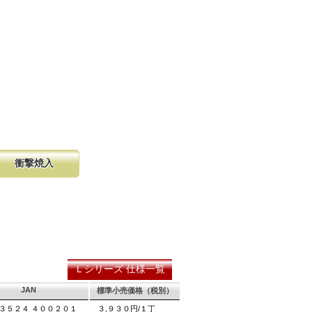
衝撃焼入
の購入が容
硬く、中心部は鋸材柔軟性を保つ事
し、マーク
に優れ、粘りのある刃に仕上がりま
る刃の秘訣です。
Ｌシリーズ 仕様一覧
JAN
標準小売価格（税別）
３５２４ ４００２０１
３,９３０円/１丁