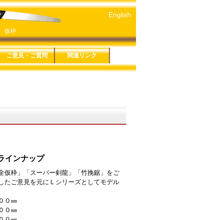
English
 仮枠
ご意見・ご質問
関連リンク
５年版
４年版
３年版
１年版
６年版
３年版
８年版
です剪定鋏
ーズ
シリーズ
ソー細工鋸
ＥＣＴシリーズ
シリーズ
ソー折込シリー
お問い合わせ
鋸アンケート
鋏アンケート
プライバシーポリシー
特定商取引法に基づく
玉鳥産業株式会社
みきかじや村
玉鳥トレーディング
関連リンク一覧
表記
 生木
 万能
救助セット
ラインナップ
全仮枠」「スーパー剣龍」「竹挽鋸」をご
したご意見を元にＬシリーズとしてモデル
００㎜
００㎜
００㎜