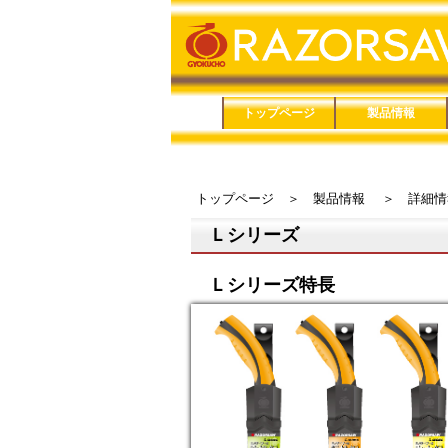
トップページ
製品情報
品番で検索
鋸（のこぎり）
鋏（はさみ）
メンテナンス用品
家庭用品
防災用品
トップページ
＞
製品情報
＞
詳細情
Ｌシリーズ
Ｌシリーズ特長