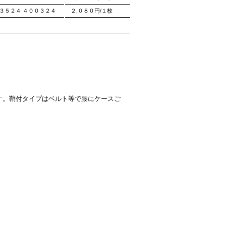
３５２４ ４００３２４
２,０８０円/１枚
す。鞘付タイプはベルト等で腰にケースご