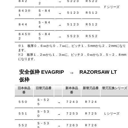
８４２
５２２３
Ｒ５２２
→
２
Ｆシリーズ
８４３※
Ｓ－８４
５１２３
Ｒ５１２
→
１
３
Ｓ－８４
８４４
５１２３
Ｒ５１２
→
４
８４５※
Ｓ－８４
５５２３
Ｒ５５２
→
２
５
※１ 板厚０．６㎜から０．７㎜に、ピッチ１．５mmから２．２mmになり
ます。
※２ 板厚１．２㎜から１．３㎜に、ピッチ３．０㎜から３．５～２．８mm
になります。
安全仮枠 EVAGRIP → RAZORSAW LT
仮枠
旧本体品
旧替刃品番
新本体品
新替刃品番
替刃互換シリーズ
番
番
Ｓ－５２
５５０
７２４３
Ｒ７２４
→
５
Ｓ－５３
５５１
７２５３
Ｒ７２５
Ｌシリーズ
→
０
Ｓ－５３
５５２
７２６３
Ｒ７２６
→
５