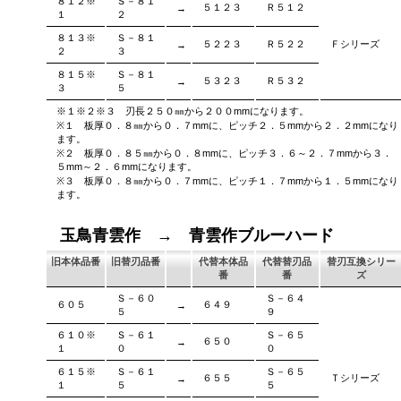
８１２※
Ｓ－８１
５１２３
Ｒ５１２
→
１
２
８１３※
Ｓ－８１
５２２３
Ｒ５２２
Ｆシリーズ
→
２
３
８１５※
Ｓ－８１
５３２３
Ｒ５３２
→
３
５
※１※２※３ 刃長２５０㎜から２００mmになります。
※１ 板厚０．８㎜から０．７mmに、ピッチ２．５mmから２．２mmになり
ます。
※２ 板厚０．８５㎜から０．８mmに、ピッチ３．６～２．７mmから３．
５mm～２．６mmになります。
※３ 板厚０．８㎜から０．７mmに、ピッチ１．７mmから１．５mmになり
ます。
玉鳥青雲作 → 青雲作ブルーハード
旧本体品番
旧替刃品番
代替本体品
代替替刃品
替刃互換シリー
番
番
ズ
Ｓ－６０
Ｓ－６４
６０５
６４９
→
５
９
６１０※
Ｓ－６１
Ｓ－６５
６５０
→
１
０
０
６１５※
Ｓ－６１
Ｓ－６５
６５５
Ｔシリーズ
→
１
５
５