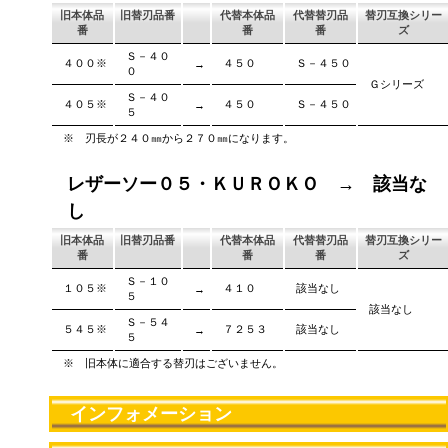
旧本体品
旧替刃品番
代替本体品
代替替刃品
替刃互換シリー
番
番
番
ズ
Ｓ－４０
４００※
４５０
Ｓ－４５０
→
０
Ｇシリーズ
Ｓ－４０
４０５※
４５０
Ｓ－４５０
→
５
※ 刃長が２４０㎜から２７０㎜になります。
レザーソー０５・ＫＵＲＯＫＯ → 該当な
し
旧本体品
旧替刃品番
代替本体品
代替替刃品
替刃互換シリー
番
番
番
ズ
Ｓ－１０
１０５※
４１０
該当なし
→
５
該当なし
Ｓ－５４
５４５※
７２５３
該当なし
→
５
※ 旧本体に適合する替刃はございません。
インフォメーション