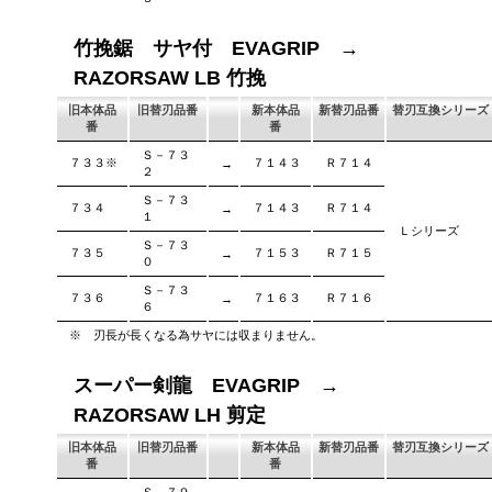
竹挽鋸 サヤ付 EVAGRIP →
RAZORSAW LB 竹挽
旧本体品
旧替刃品番
新本体品
新替刃品番
替刃互換シリーズ
番
番
Ｓ－７３
７３３※
７１４３
Ｒ７１４
→
２
Ｓ－７３
７３４
７１４３
Ｒ７１４
→
１
Ｌシリーズ
Ｓ－７３
７３５
７１５３
Ｒ７１５
→
０
Ｓ－７３
７３６
７１６３
Ｒ７１６
→
６
※ 刃長が長くなる為サヤには収まりません。
スーパー剣龍 EVAGRIP →
RAZORSAW LH 剪定
旧本体品
旧替刃品番
新本体品
新替刃品番
替刃互換シリーズ
番
番