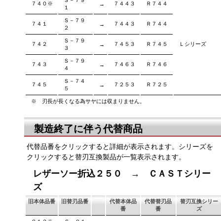
Ｓ－７９
７４０※
７４４３
Ｒ７４４
→
１
Ｓ－７９
７４１
７４４３
Ｒ７４４
→
２
Ｓ－７９
７４２
７４５３
Ｒ７４５
Ｌシリーズ
→
３
Ｓ－７９
７４３
７４６３
Ｒ７４６
→
４
Ｓ－７４
７４５
７２５３
Ｒ７２５
→
５
※ 刃長が長くなる為サヤには収まりません。
製造終了に伴う代替商品
代替品番をクリックすると詳細が表示されます。シリーズを
クリックすると替刃互換製品が一覧表示されます。
レザーソー折込２５０ → ＣＡＳＴシリー
ズ
旧本体品番
旧替刃品番
代替本体品
代替替刃品
替刃互換シリー
番
番
ズ