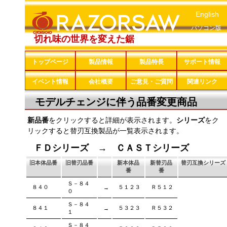
English
パソコン版
切れ味の世界を変えた鋸
トップページ
製品情報
製品特長
サポート情報
イベント情報
会社概要
ご意見・ご質問
関連リンク
モデルチェンジに伴う品番変更商品
新品番
をクリックすると詳細が表示されます。
シリーズ
をク
リックすると替刃互換製品が一覧表示されます。
ＦＤシリーズ → ＣＡＳＴシリーズ
旧本体品番
旧替刃品番
新本体品
新替刃品
替刃互換シリーズ
番
番
Ｓ－８４
８４０
５１２３
Ｒ５１２
→
０
Ｓ－８４
８４１
５３２３
Ｒ５３２
→
１
Ｓ－８４