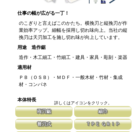
仕事の幅が広がる一丁！
のこぎりと言えばこのかたち。横挽刃と縦挽刃が作
業効率アップ。細幅を採用し切れ味向上。当社の縦
挽刃は天刃加工を施し切れ味が向上しています。
用途 造作鋸
造作・木工細工・竹細工・建具・家具・彫刻・楽器
適用材
ＰＢ（ＯＳＢ）・ＭＤＦ・一般木材・竹材・集成
材・コンパネ
本体特長
詳しくはアイコンをクリック。
両刃鋸
細巾
縦挽刃と横挽刃が１丁で使用頂ける造作用の両刃鋸です。 造作鋸
刃幅が従来のサイズよりも細くしてありま
替刃式
ＴＰＥ ＧＲＩＰ
は目立ピッチが標準より小さな目立てを施し、仕上がりも重視して
幅が細いと安定性が増し、切れ味が向上し
います。