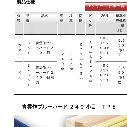
製品仕様
Ｔシリーズ 仕様一覧
JAN
分
品
品名
刃
板
切
ピ
標準小
類
番
長
厚
幅
ッ
売価格
チ
（税
別）
４９０
５,５
１.
６
青雲作ブル
３５２
０.
本
５０
３
５
ーハード ２
４ ０６
７
体
円/１
㎜
１
４０ 小目
５１１
２
０.
３
丁
３.
０
４
４
㎜
８
０
５
０.
Ｓ
４９０
～
青雲作ブル
２,８
㎜
㎜
７
－
３５２
２.
替
ーハード ２
５０
３
６
４ ２６
４
刃
４０ 小目 替
円/１
㎜
５
５１１
㎜
刃
枚
１
４
青雲作ブルーハード ２４０ 小目 ＴＰＥ