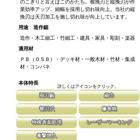
のこぎりと言えばこのかたち。横挽刃と縦挽刃が作
業効率アップ。細幅を採用し切れ味向上。当社の縦
挽刃は天刃加工を施し切れ味が向上しています。
用途 造作鋸
造作・木工細工・竹細工・建具・家具・彫刻・楽器
適用材
ＰＢ（ＯＳＢ）・デッキ材・一般木材・竹材・集成
材・コンパネ
本体特長
詳しくはアイコンをクリック。
両刃鋸
細巾
縦挽刃と横挽刃が１丁で使用頂ける造作用の両刃鋸です。 造作鋸
刃幅が従来のサイズよりも細くしてありま
替刃式
籐巻柄
は目立ピッチが標準より小さな目立てを施し、仕上がりも重視して
幅が細いと安定性が増し、切れ味が向上し
います。
新しい鋸刃に取り替える事で、ご購入時の切れ味が復活します。
適度な隙間が出来る事で、汗などでべた付
特殊表面処理
レーザーマーキング
鋸刃のマーキング（右下）に替刃品番を明記しています。
す。木製のグリップに籐を巻く事で強度を
の籐巻柄です。
鋸刃表面にメッキ処理をして、サビから鋸をまもっています。 サ
マークに替刃品番が明記されている為、替
衝撃焼入
ビにより切断材料を汚す心配がありません。
す。 レーザーマーキングを使用し、マー