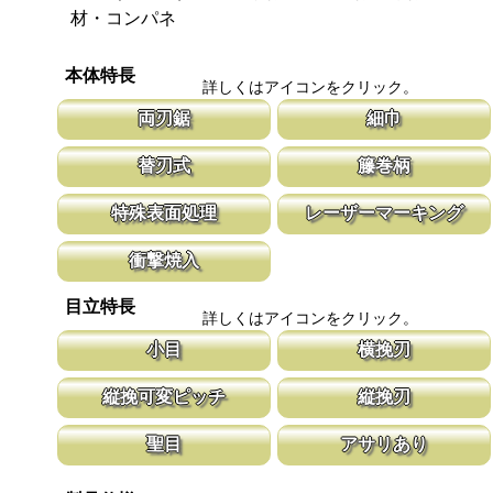
材・コンパネ
本体特長
詳しくはアイコンをクリック。
両刃鋸
細巾
縦挽刃と横挽刃が１丁で使用頂ける造作用の両刃鋸です。 造作鋸
刃幅が従来のサイズよりも細くしてありま
替刃式
籐巻柄
は目立ピッチが標準より小さな目立てを施し、仕上がりも重視して
幅が細いと安定性が増し、切れ味が向上し
います。
新しい鋸刃に取り替える事で、ご購入時の切れ味が復活します。
適度な隙間が出来る事で、汗などでべた付
特殊表面処理
レーザーマーキング
鋸刃のマーキング（右下）に替刃品番を明記しています。
す。木製のグリップに籐を巻く事で強度を
の籐巻柄です。
鋸刃表面にメッキ処理をして、サビから鋸をまもっています。 サ
マークに替刃品番が明記されている為、替
衝撃焼入
ビにより切断材料を汚す心配がありません。
す。 レーザーマーキングを使用し、マー
います。
刃の表面部は非常に硬く、中心部は鋸材柔軟性を保つ事によって、
目立特長
耐摩耗性に優れ、粘りのある刃に仕上がります。これが永切れする
詳しくはアイコンをクリック。
刃の秘訣です。
小目
横挽刃
通常目立より小さな目立てを施した商品です。 両刃鋸のタイプは
木材の繊維をある一定の巾で連続して切り
縦挽可変ピッチ
縦挽刃
細工と造作作業に。 折込タイプは竹林の伐採作業も可能です。
ます。 横挽刃を縦挽に使用すると、けっ
ません。
刃先はピッチが大きく、刃元へ行くほど小さくなる目立てで、刃全
刃の先端部分が平らになっており、彫刻刀
聖目
アサリあり
体で均等に切進むことが出来るようにした目立てです。
なって材木の表面を削り取って行きます。
聖目とは、刃のエッジ部分に故意に段差を付け、切れ味を向上させ
刃を左右に広げるアサリ加工をする事で、
ています。 段差の低い刃は大鋸屑の排出のみ働きます。
まれないようにしています。 板厚より切