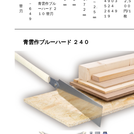
４９０３
２,５
～
－
青雲作ブル
㎜
㎜
７
替
５２４
００
２.
６
ーハード ２
２
刃
２６４９
円/１
５
４
１０ 替刃
㎜
１９
枚
㎜
９
青雲作ブルーハード ２４０