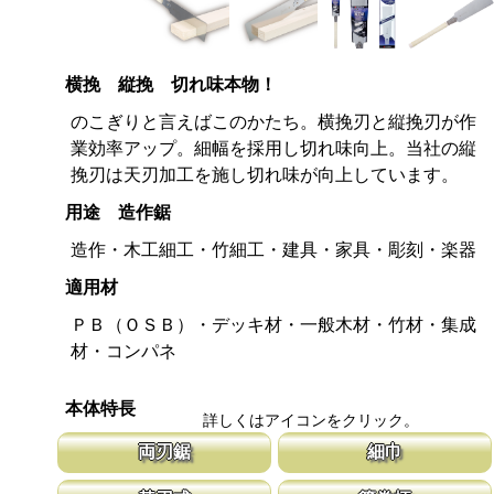
横挽 縦挽 切れ味本物！
のこぎりと言えばこのかたち。横挽刃と縦挽刃が作
業効率アップ。細幅を採用し切れ味向上。当社の縦
挽刃は天刃加工を施し切れ味が向上しています。
用途 造作鋸
造作・木工細工・竹細工・建具・家具・彫刻・楽器
適用材
ＰＢ（ＯＳＢ）・デッキ材・一般木材・竹材・集成
材・コンパネ
本体特長
詳しくはアイコンをクリック。
両刃鋸
細巾
縦挽刃と横挽刃が１丁で使用頂ける造作用の両刃鋸です。 造作鋸
刃幅が従来のサイズよりも細くしてありま