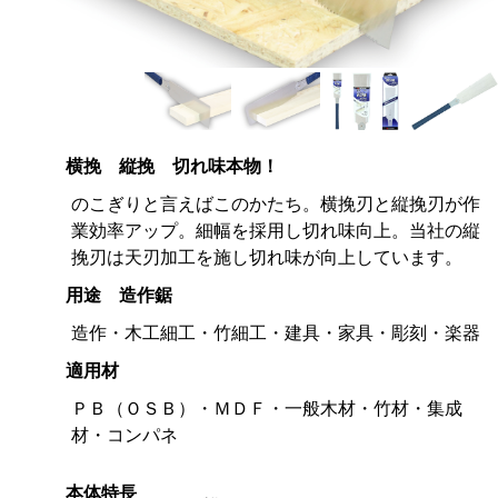
横挽 縦挽 切れ味本物！
のこぎりと言えばこのかたち。横挽刃と縦挽刃が作
業効率アップ。細幅を採用し切れ味向上。当社の縦
挽刃は天刃加工を施し切れ味が向上しています。
用途 造作鋸
造作・木工細工・竹細工・建具・家具・彫刻・楽器
適用材
ＰＢ（ＯＳＢ）・ＭＤＦ・一般木材・竹材・集成
材・コンパネ
本体特長