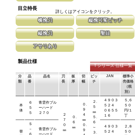
います。
刃の表面部は非常に硬く、中心部は鋸材柔軟性を保つ事によって、
目立特長
耐摩耗性に優れ、粘りのある刃に仕上がります。これが永切れする
詳しくはアイコンをクリック。
刃の秘訣です。
横挽刃
縦挽可変ピッチ
木材の繊維をある一定の巾で連続して切り落とす仕組みになってい
刃先はピッチが大きく、刃元へ行くほど小
縦挽刃
聖目
ます。 横挽刃を縦挽に使用すると、けっして良好な切れ味は望め
体で均等に切進むことが出来るようにした
ません。
刃の先端部分が平らになっており、彫刻刀（平刀）のような刃が連
聖目とは、刃のエッジ部分に故意に段差を
アサリあり
なって材木の表面を削り取って行きます。
ています。 段差の低い刃は大鋸屑の排出
刃を左右に広げるアサリ加工をする事で、切断時に鋸刃が材料に挟
まれないようにしています。 板厚より切幅は大きくなります。
製品仕様
Ｔシリーズ 仕様一覧
JAN
分
品
品名
刃
板
切
ピッ
標準小
類
番
長
厚
幅
チ
売価格
（税
別）
４９０３
５,６
２.
６
青雲作ブル
０.
本
５２４
５０
５
５
ーハード
９
体
０６５５
円/１
㎜
５
２７０
２
４
１６
丁
０.
５.
７
㎜
６
６
Ｓ
０
０.
４９０３
２,８
㎜
～
－
青雲作ブル
㎜
９
替
５２４
５０
３.
６
ーハード