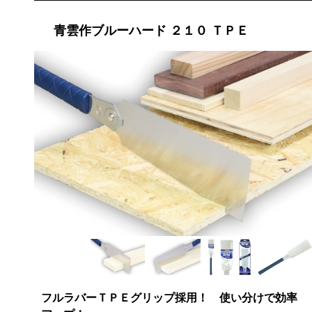
青雲作ブルーハード ２１０ ＴＰＥ
フルラバーＴＰＥグリップ採用！ 使い分けで効率