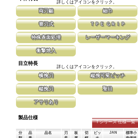
詳しくはアイコンをクリック。
両刃鋸
細巾
縦挽刃と横挽刃が１丁で使用頂ける造作用の両刃鋸です。 造作鋸
刃幅が従来のサイズよりも細くしてありま
替刃式
ＴＰＥ ＧＲＩＰ
は目立ピッチが標準より小さな目立てを施し、仕上がりも重視して
幅が細いと安定性が増し、切れ味が向上し
います。
新しい鋸刃に取り替える事で、ご購入時の切れ味が復活します。
グリップ全体を軟質の樹脂で覆い、握りや
特殊表面処理
レーザーマーキング
鋸刃のマーキング（右下）に替刃品番を明記しています。
性を向上させ、和柄を採用したデザインが
す。
鋸刃表面にメッキ処理をして、サビから鋸をまもっています。 サ
マークに替刃品番が明記されている為、替
衝撃焼入
ビにより切断材料を汚す心配がありません。
す。 レーザーマーキングを使用し、マー
います。
刃の表面部は非常に硬く、中心部は鋸材柔軟性を保つ事によって、
目立特長
耐摩耗性に優れ、粘りのある刃に仕上がります。これが永切れする
詳しくはアイコンをクリック。
刃の秘訣です。
横挽刃
縦挽可変ピッチ
木材の繊維をある一定の巾で連続して切り落とす仕組みになってい
刃先はピッチが大きく、刃元へ行くほど小
縦挽刃
聖目
ます。 横挽刃を縦挽に使用すると、けっして良好な切れ味は望め
体で均等に切進むことが出来るようにした
ません。
刃の先端部分が平らになっており、彫刻刀（平刀）のような刃が連
聖目とは、刃のエッジ部分に故意に段差を
アサリあり
なって材木の表面を削り取って行きます。
ています。 段差の低い刃は大鋸屑の排出
刃を左右に広げるアサリ加工をする事で、切断時に鋸刃が材料に挟
まれないようにしています。 板厚より切幅は大きくなります。
製品仕様
Ｔシリーズ 仕様一覧
JAN
分
品
品名
刃
板
切
ピッ
標準小