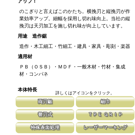
アップ！
のこぎりと言えばこのかたち。横挽刃と縦挽刃が作
業効率アップ。細幅を採用し切れ味向上。当社の縦
挽刃は天刃加工を施し切れ味が向上しています。
用途 造作鋸
造作・木工細工・竹細工・建具・家具・彫刻・楽器
適用材
ＰＢ（ＯＳＢ）・ＭＤＦ・一般木材・竹材・集成
材・コンパネ
本体特長
詳しくはアイコンをクリック。
両刃鋸
細巾
縦挽刃と横挽刃が１丁で使用頂ける造作用の両刃鋸です。 造作鋸
刃幅が従来のサイズよりも細くしてありま
替刃式
ＴＰＥ ＧＲＩＰ
は目立ピッチが標準より小さな目立てを施し、仕上がりも重視して
幅が細いと安定性が増し、切れ味が向上し
います。
新しい鋸刃に取り替える事で、ご購入時の切れ味が復活します。
グリップ全体を軟質の樹脂で覆い、握りや
特殊表面処理
レーザーマーキング
鋸刃のマーキング（右下）に替刃品番を明記しています。
性を向上させ、和柄を採用したデザインが
す。