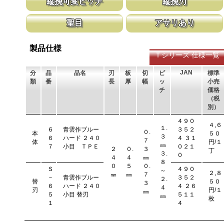
縦挽可変ピッチ
縦挽刃
細工と造作作業に。 折込タイプは竹林の伐採作業も可能です。
ます。 横挽刃を縦挽に使用すると、けっ
ません。
刃先はピッチが大きく、刃元へ行くほど小さくなる目立てで、刃全
刃の先端部分が平らになっており、彫刻刀
聖目
アサリあり
体で均等に切進むことが出来るようにした目立てです。
なって材木の表面を削り取って行きます。
聖目とは、刃のエッジ部分に故意に段差を付け、切れ味を向上させ
刃を左右に広げるアサリ加工をする事で、
ています。 段差の低い刃は大鋸屑の排出のみ働きます。
まれないようにしています。 板厚より切
製品仕様
Ｔシリーズ 仕様一覧
JAN
分
品
品名
刃
板
切
ピ
標準
類
番
長
厚
幅
ッ
小売
チ
価格
（税
別）
４９０
４,６
１.
６
青雲作ブルー
３５２
０.
本
５０
３
６
ハード ２４０
４ ３１
７
体
円/１
㎜
７
小目 ＴＰＥ
０２１
２
０.
３
丁
３.
０
４
４
㎜
８
０
５
０.
Ｓ
４９０
～
２,８
㎜
㎜
７
－
青雲作ブルー
３５２
２.
替
５０
３
６
ハード ２４０
４ ２６
４
刃
円/１
㎜
５
小目 替刃
５１１
㎜
枚
１
４