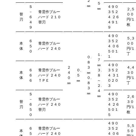
２
５
㎜
Ｓ
４９０
㎜
２,５
－
青雲作ブルー
３５２
替
００
６
ハード ２１０
４ ２６
刃
円/１
４
替刃
４９１
枚
９
９
４９０
５,３
６
３５２
本
青雲作ブルー
００
５
４ ０６
体
ハード ２４０
円/１
０
５０１
丁
１.
１
０.
７
８
㎜
４９０
２
３
４,４
６
青雲作ブルー
０.
３.
３５２
本
４
㎜
３０
６
ハード ２４０
５
８
４ ３１
体
０
０.
円/１
６
ＴＰＥ
㎜
～
０２０
㎜
８
丁
２.
３
３
４
㎜
Ｓ
４９０
㎜
２,６
－
青雲作ブルー
３５２
替
３０
６
ハード ２４０
４ ２６
刃
円/１
５
替刃
５０１
枚
０
５
４９０
５,５
６
青雲作ブルー
３５２
本
５０
５
ハード ２４０
４ ０６