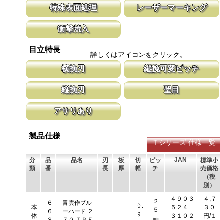
新しい鋸刃に取り替える事で、ご購入時の切れ味が復活します。
グリップ全体を軟質の樹脂で覆い、握りや
特殊表面処理
レーザーマーキング
鋸刃のマーキング（右下）に替刃品番を明記しています。
性を向上させ、和柄を採用したデザインが
す。
鋸刃表面にメッキ処理をして、サビから鋸をまもっています。 サ
マークに替刃品番が明記されている為、替
衝撃焼入
ビにより切断材料を汚す心配がありません。
す。 レーザーマーキングを使用し、マー
います。
刃の表面部は非常に硬く、中心部は鋸材柔軟性を保つ事によって、
目立特長
耐摩耗性に優れ、粘りのある刃に仕上がります。これが永切れする
詳しくはアイコンをクリック。
刃の秘訣です。
横挽刃
縦挽可変ピッチ
木材の繊維をある一定の巾で連続して切り落とす仕組みになってい
刃先はピッチが大きく、刃元へ行くほど小
縦挽刃
聖目
ます。 横挽刃を縦挽に使用すると、けっして良好な切れ味は望め
体で均等に切進むことが出来るようにした
ません。
刃の先端部分が平らになっており、彫刻刀（平刀）のような刃が連
聖目とは、刃のエッジ部分に故意に段差を
アサリあり
なって材木の表面を削り取って行きます。
ています。 段差の低い刃は大鋸屑の排出
刃を左右に広げるアサリ加工をする事で、切断時に鋸刃が材料に挟
まれないようにしています。 板厚より切幅は大きくなります。
製品仕様
Ｔシリーズ 仕様一覧
JAN
分
品
品名
刃
板
切
ピッ
標準小
類
番
長
厚
幅
チ
売価格
（税
別）
４９０３
４,７
２.
６
青雲作ブル
０.
本
５２４
３０
５
６
ーハード ２
９
体
３１０２
円/１
㎜
８
７０ ＴＰＥ