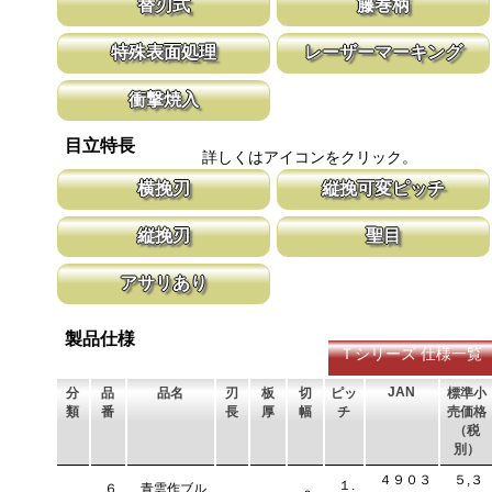
替刃式
籐巻柄
は目立ピッチが標準より小さな目立てを施し、仕上がりも重視して
幅が細いと安定性が増し、切れ味が向上し
います。
新しい鋸刃に取り替える事で、ご購入時の切れ味が復活します。
適度な隙間が出来る事で、汗などでべた付
特殊表面処理
レーザーマーキング
鋸刃のマーキング（右下）に替刃品番を明記しています。
す。木製のグリップに籐を巻く事で強度を
の籐巻柄です。
鋸刃表面にメッキ処理をして、サビから鋸をまもっています。 サ
マークに替刃品番が明記されている為、替
衝撃焼入
ビにより切断材料を汚す心配がありません。
す。 レーザーマーキングを使用し、マー
います。
刃の表面部は非常に硬く、中心部は鋸材柔軟性を保つ事によって、
目立特長
耐摩耗性に優れ、粘りのある刃に仕上がります。これが永切れする
詳しくはアイコンをクリック。
刃の秘訣です。
横挽刃
縦挽可変ピッチ
木材の繊維をある一定の巾で連続して切り落とす仕組みになってい
刃先はピッチが大きく、刃元へ行くほど小
縦挽刃
聖目
ます。 横挽刃を縦挽に使用すると、けっして良好な切れ味は望め
体で均等に切進むことが出来るようにした
ません。
刃の先端部分が平らになっており、彫刻刀（平刀）のような刃が連
聖目とは、刃のエッジ部分に故意に段差を
アサリあり
なって材木の表面を削り取って行きます。
ています。 段差の低い刃は大鋸屑の排出
刃を左右に広げるアサリ加工をする事で、切断時に鋸刃が材料に挟
まれないようにしています。 板厚より切幅は大きくなります。
製品仕様
Ｔシリーズ 仕様一覧
JAN
分
品
品名
刃
板
切
ピッ
標準小
類
番
長
厚
幅
チ
売価格
（税
別）
４９０３
５,３
１.
６
青雲作ブル