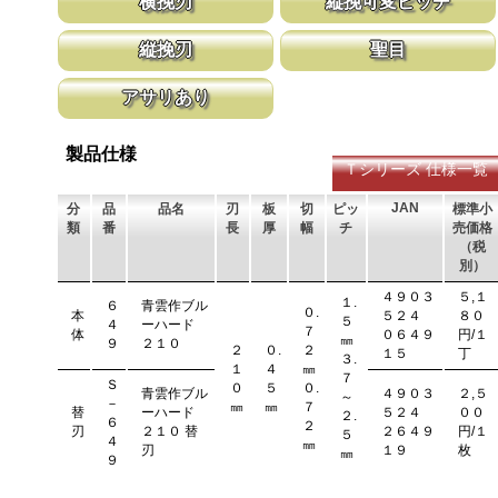
横挽刃
縦挽可変ピッチ
木材の繊維をある一定の巾で連続して切り落とす仕組みになってい
刃先はピッチが大きく、刃元へ行くほど小
縦挽刃
聖目
ます。 横挽刃を縦挽に使用すると、けっして良好な切れ味は望め
体で均等に切進むことが出来るようにした
ません。
刃の先端部分が平らになっており、彫刻刀（平刀）のような刃が連
聖目とは、刃のエッジ部分に故意に段差を
アサリあり
なって材木の表面を削り取って行きます。
ています。 段差の低い刃は大鋸屑の排出
刃を左右に広げるアサリ加工をする事で、切断時に鋸刃が材料に挟
まれないようにしています。 板厚より切幅は大きくなります。
製品仕様
Ｔシリーズ 仕様一覧
JAN
分
品
品名
刃
板
切
ピッ
標準小
類
番
長
厚
幅
チ
売価格
（税
別）
４９０３
５,１
１.
６
青雲作ブル
０.
本
５２４
８０
５
４
ーハード
７
体
０６４９
円/１
㎜
９
２１０
２
０.
２
１５
丁
３.
１
４
㎜
７
Ｓ
０
５
０.
青雲作ブル
４９０３
２,５
～
－
㎜
㎜
７
替
ーハード
５２４
００
２.
６
２
刃
２１０ 替
２６４９
円/１
５
４
㎜
刃
１９
枚
㎜
９