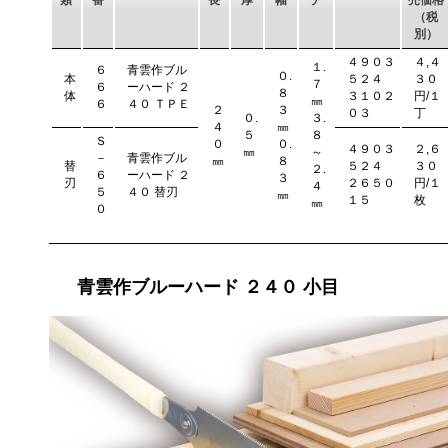
類
番
長
厚
幅
チ
売価格
（税
別）
４９０３
４,４
１.
６
青雲作ブル
０.
本
５２４
３０
７
６
ーハード ２
８
体
３１０２
円/１
㎜
６
４０ ＴＰＥ
２
３
０３
丁
０.
３.
４
㎜
５
８
Ｓ
０
０.
４９０３
２,６
㎜
～
－
青雲作ブル
㎜
８
替
５２４
３０
２.
６
ーハード ２
３
刃
２６５０
円/１
４
５
４０ 替刃
㎜
１５
枚
㎜
０
青雲作ブルーハード ２４０ 小目