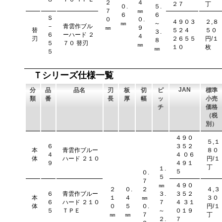
２
４
２７
丁
０.
５.
７
㎜
６
６
Ｓ
０
０.
４９０３
２,８
㎜
～
－
青雲作ブル
㎜
９
替
５２４
５０
３.
６
ーハード ２
４
刃
２６５５
円/１
８
５
７０ 替刃
㎜
１０
枚
㎜
５
Ｔシリーズ仕様一覧
JAN
分
品
品名
刃
板
切
ピ
標準
類
番
長
厚
幅
ッ
小売
チ
価格
（税
別）
４９０
５,１
６
３５２
本
青雲作ブルー
８０
４
４ ０６
体
ハード ２１０
円/１
９
４９１
丁
１.
５
０.
５
７
㎜
４９０
２
０.
２
４,３
６
青雲作ブルー
３.
３５２
本
１
４
㎜
３０
６
ハード ２１０
７
４ ３１
体
０
５
０.
円/１
５
ＴＰＥ
～
０１９
㎜
㎜
７
丁
２.
７