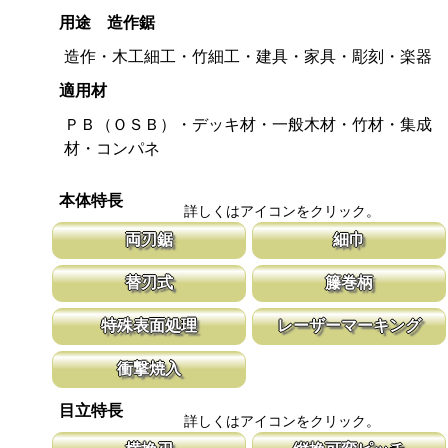
用途 造作鋸
造作・木工細工・竹細工・建具・家具・彫刻・楽器
適用材
ＰＢ（ＯＳＢ）・デッキ材・一般木材・竹材・集成
材・コンパネ
本体特長
詳しくはアイコンをクリック。
両刃鋸
細巾
縦挽刃と横挽刃が１丁で使用頂ける造作用の両刃鋸です。 造作鋸
刃幅が従来のサイズよりも細くしてありま
替刃式
籐巻柄
は目立ピッチが標準より小さな目立てを施し、仕上がりも重視して
幅が細いと安定性が増し、切れ味が向上し
います。
新しい鋸刃に取り替える事で、ご購入時の切れ味が復活します。
適度な隙間が出来る事で、汗などでべた付
特殊表面処理
レーザーマーキング
鋸刃のマーキング（右下）に替刃品番を明記しています。
す。木製のグリップに籐を巻く事で強度を
の籐巻柄です。
鋸刃表面にメッキ処理をして、サビから鋸をまもっています。 サ
マークに替刃品番が明記されている為、替
衝撃焼入
ビにより切断材料を汚す心配がありません。
す。 レーザーマーキングを使用し、マー
います。
刃の表面部は非常に硬く、中心部は鋸材柔軟性を保つ事によって、
目立特長
耐摩耗性に優れ、粘りのある刃に仕上がります。これが永切れする
詳しくはアイコンをクリック。
刃の秘訣です。