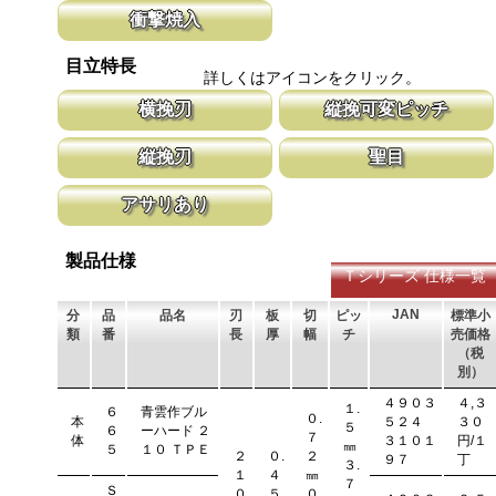
鋸刃表面にメッキ処理をして、サビから鋸をまもっています。 サ
マークに替刃品番が明記されている為、替
衝撃焼入
ビにより切断材料を汚す心配がありません。
す。 レーザーマーキングを使用し、マー
います。
刃の表面部は非常に硬く、中心部は鋸材柔軟性を保つ事によって、
目立特長
耐摩耗性に優れ、粘りのある刃に仕上がります。これが永切れする
詳しくはアイコンをクリック。
刃の秘訣です。
横挽刃
縦挽可変ピッチ
木材の繊維をある一定の巾で連続して切り落とす仕組みになってい
刃先はピッチが大きく、刃元へ行くほど小
縦挽刃
聖目
ます。 横挽刃を縦挽に使用すると、けっして良好な切れ味は望め
体で均等に切進むことが出来るようにした
ません。
刃の先端部分が平らになっており、彫刻刀（平刀）のような刃が連
聖目とは、刃のエッジ部分に故意に段差を
アサリあり
なって材木の表面を削り取って行きます。
ています。 段差の低い刃は大鋸屑の排出
刃を左右に広げるアサリ加工をする事で、切断時に鋸刃が材料に挟
まれないようにしています。 板厚より切幅は大きくなります。
製品仕様
Ｔシリーズ 仕様一覧
JAN
分
品
品名
刃
板
切
ピッ
標準小
類
番
長
厚
幅
チ
売価格
（税
別）
４９０３
４,３
１.
６
青雲作ブル
０.
本
５２４
３０
５
６
ーハード ２
７
体
３１０１
円/１
㎜
５
１０ ＴＰＥ
２
０.
２
９７
丁
３.
１
４
㎜
７
Ｓ
０
５
０.