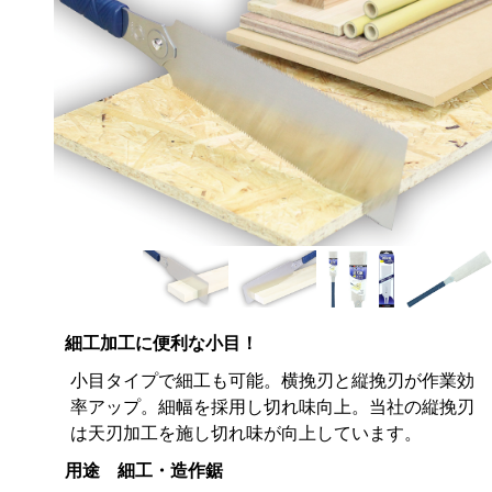
細工加工に便利な小目！
小目タイプで細工も可能。横挽刃と縦挽刃が作業効
率アップ。細幅を採用し切れ味向上。当社の縦挽刃
は天刃加工を施し切れ味が向上しています。
用途 細工・造作鋸