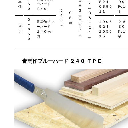
０.
本
５２４
００
７
５
ーハード
８
体
０６５０
円/１
㎜
０
２４０
２
３
１１
丁
０.
３.
４
㎜
５
８
Ｓ
０
０.
青雲作ブル
４９０３
２,６
㎜
～
－
㎜
８
替
ーハード
５２４
３０
２.
６
３
刃
２４０ 替
２６５０
円/１
４
５
㎜
刃
１５
枚
㎜
０
青雲作ブルーハード ２４０ ＴＰＥ