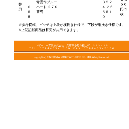
－
青雲作ブルー
３５２
替
５０
６
ハード ２７０
４ ２６
刃
円/１
５
替刃
５５１
枚
５
０
※参考切幅、ピッチは上段が横挽き仕様で、下段が縦挽き仕様です。
※上記記載商品は替刃が共用できます。
レザーソー工業株式会社 兵庫県小野市樫山町１３２３－２９
ＴＥＬ：０７９４－６３－１１００ ＦＡＸ：０７９４－６３－５１６６
copyright (c) RAZORSAW MANUFACTURING CO., LTD. All right reserved.