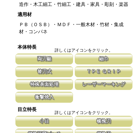
造作・木工細工・竹細工・建具・家具・彫刻・楽器
適用材
ＰＢ（ＯＳＢ）・ＭＤＦ・一般木材・竹材・集成
材・コンパネ
本体特長
詳しくはアイコンをクリック。
両刃鋸
細巾
縦挽刃と横挽刃が１丁で使用頂ける造作用の両刃鋸です。 造作鋸
刃幅が従来のサイズよりも細くしてありま
替刃式
ＴＰＥ ＧＲＩＰ
は目立ピッチが標準より小さな目立てを施し、仕上がりも重視して
幅が細いと安定性が増し、切れ味が向上し
います。
新しい鋸刃に取り替える事で、ご購入時の切れ味が復活します。
グリップ全体を軟質の樹脂で覆い、握りや
特殊表面処理
レーザーマーキング
鋸刃のマーキング（右下）に替刃品番を明記しています。
性を向上させ、和柄を採用したデザインが
す。
鋸刃表面にメッキ処理をして、サビから鋸をまもっています。 サ
マークに替刃品番が明記されている為、替
衝撃焼入
ビにより切断材料を汚す心配がありません。
す。 レーザーマーキングを使用し、マー
います。
刃の表面部は非常に硬く、中心部は鋸材柔軟性を保つ事によって、
目立特長
耐摩耗性に優れ、粘りのある刃に仕上がります。これが永切れする
詳しくはアイコンをクリック。
刃の秘訣です。
小目
横挽刃
通常目立より小さな目立てを施した商品です。 両刃鋸のタイプは
木材の繊維をある一定の巾で連続して切り