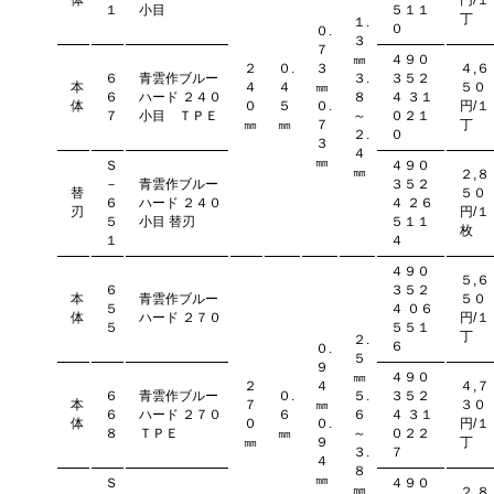
体
円/１
１
小目
５１１
丁
１.
０
０.
３
７
㎜
４９０
２
０.
３
４,６
６
青雲作ブルー
３.
３５２
本
４
４
㎜
５０
６
ハード ２４０
８
４ ３１
体
０
５
０.
円/１
７
小目 ＴＰＥ
～
０２１
㎜
㎜
７
丁
２.
０
３
４
㎜
Ｓ
４９０
㎜
２,８
－
青雲作ブルー
３５２
替
５０
６
ハード ２４０
４ ２６
刃
円/１
５
小目 替刃
５１１
枚
１
４
４９０
５,６
６
３５２
本
青雲作ブルー
５０
５
４ ０６
体
ハード ２７０
円/１
５
５５１
丁
２.
６
０.
５
９
㎜
４９０
２
４
４,７
６
青雲作ブルー
０.
５.
３５２
本
７
㎜
３０
６
ハード ２７０
６
６
４ ３１
体
０
０.
円/１
８
ＴＰＥ
㎜
～
０２２
㎜
９
丁
３.
７
４
８
㎜
Ｓ
４９０
㎜
２,８