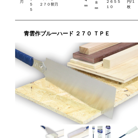
４
刃
２６５５
円/１
８
５
２７０替刃
㎜
１０
枚
㎜
５
青雲作ブルーハード ２７０ ＴＰＥ