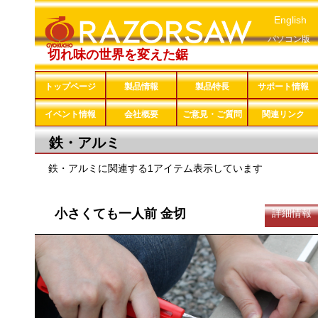
English
パソコン版
切れ味の世界を変えた鋸
トップページ
製品情報
製品特長
サポート情報
イベント情報
会社概要
ご意見・ご質問
関連リンク
鉄・アルミ
鉄・アルミに関連する1アイテム表示しています
小さくても一人前 金切
詳細情報