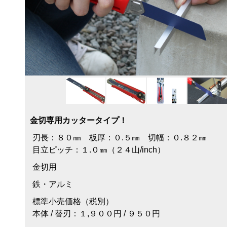
金切専用カッタータイプ！
刃長：８０㎜ 板厚：０.５㎜ 切幅：０.８２㎜
目立ピッチ：１.０㎜（２４山/inch）
金切用
鉄・アルミ
標準小売価格（税別）
本体 / 替刃：１,９００円 / ９５０円