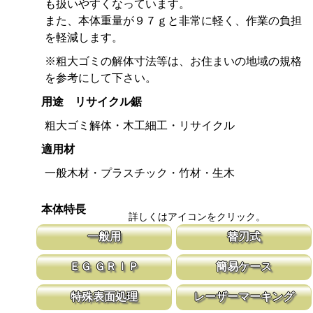
も扱いやすくなっています。
また、本体重量が９７ｇと非常に軽く、作業の負担
を軽減します。
※粗大ゴミの解体寸法等は、お住まいの地域の規格
を参考にして下さい。
用途 リサイクル鋸
粗大ゴミ解体・木工細工・リサイクル
適用材
一般木材・プラスチック・竹材・生木
本体特長
詳しくはアイコンをクリック。
一般用
替刃式
木材・竹材・塩ビ・プラスチックに対応した目立てを施していま
新しい鋸刃に取り替える事で、ご購入時の
ＥＧ ＧＲＩＰ
簡易ケース
す。 お子様の工作や木製品の切断や解体などにご使用頂けます。
鋸刃のマーキング（右下）に替刃品番を明
わずか５９ｇと軽量なグリップで使用時のストレスを軽減します。
鞘無しにする事でお求めやすい価格設定に
特殊表面処理
レーザーマーキング
替刃交換も手で回せるネジなので簡単です。
として鋸刃保護の役割を果たします。