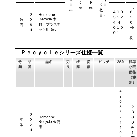
６
９
０
２０
１,
㎜
㎜
㎜
枚
４９０
６
０
Homeone
目）
３５２
５
Recycle 木
替
０
４ ４
０
材・プラスチ
刃
５
０１９
円/
ック用 替刃
Ｈ
０１
１
枚
Ｒｅｃｙｃｌｅシリーズ仕様一覧
JAN
分
品
品名
刃
板
切
ピッチ
標準
類
番
長
厚
幅
小売
価格
（税
別）
４
９
０
３
２,
５
３
０
Homeone
２
８
本
０
Recycle 金属
４
０
体
２
用
４
円/
Ｈ
０
１