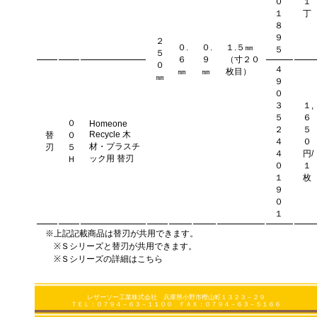
０
１
１
丁
８
９
２
０.
０.
１.５㎜
５
５
６
９
（寸２０
０
４
㎜
㎜
枚目）
㎜
９
０
３
１,
５
６
０
Homeone
２
５
Recycle 木
替
０
４
０
材・プラスチ
刃
５
４
円/
ック用 替刃
Ｈ
０
１
１
枚
９
０
１
※上記記載商品は替刃が共用できます。
※Ｓシリーズと替刃が共用できます。
※Ｓシリーズの詳細はこちら
レザーソー工業株式会社 兵庫県小野市樫山町１３２３－２９
ＴＥＬ：０７９４－６３－１１００ ＦＡＸ：０７９４－６３－５１６６