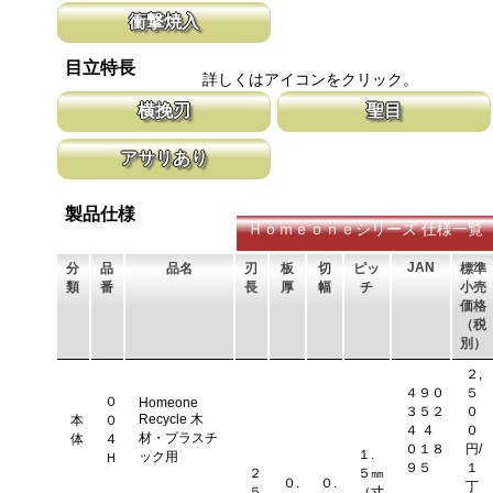
鋸刃表面にメッキ処理をして、サビから鋸をまもっています。 サ
マークに替刃品番が明記されている為、替
衝撃焼入
ビにより切断材料を汚す心配がありません。
す。 レーザーマーキングを使用し、マー
います。
刃の表面部は非常に硬く、中心部は鋸材柔軟性を保つ事によって、
目立特長
耐摩耗性に優れ、粘りのある刃に仕上がります。これが永切れする
詳しくはアイコンをクリック。
刃の秘訣です。
横挽刃
聖目
木材の繊維をある一定の巾で連続して切り落とす仕組みになってい
聖目とは、刃のエッジ部分に故意に段差を
アサリあり
ます。 横挽刃を縦挽に使用すると、けっして良好な切れ味は望め
ています。 段差の低い刃は大鋸屑の排出
ません。
刃を左右に広げるアサリ加工をする事で、切断時に鋸刃が材料に挟
まれないようにしています。 板厚より切幅は大きくなります。
製品仕様
Ｈｏｍｅｏｎｅシリーズ 仕様一覧
JAN
分
品
品名
刃
板
切
ピッ
標準
類
番
長
厚
幅
チ
小売
価格
（税
別）
２,
４９０
５
０
Homeone
３５２
０
Recycle 木
本
０
４ ４
０
材・プラスチ
体
４
０１８
円/
１.
ック用
Ｈ
９５
１
２
５㎜
０.
０.
丁
５
（寸