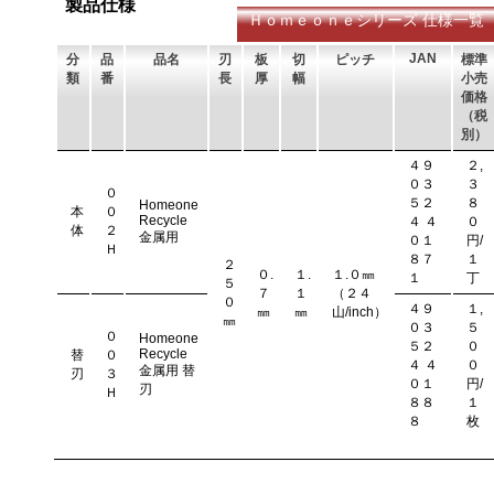
製品仕様
りません。
Ｈｏｍｅｏｎｅシリーズ 仕様一覧
JAN
分
品
品名
刃
板
切
ピッチ
標準
類
番
長
厚
幅
小売
価格
（税
別）
４９
２,
０３
３
０
５２
８
Homeone
本
０
Recycle
４ ４
０
体
２
金属用
０１
円/
Ｈ
８７
１
２
０.
１.
１.０㎜
１
丁
５
７
１
（２４
０
４９
１,
㎜
㎜
山/inch）
㎜
０３
５
０
Homeone
５２
０
Recycle
替
０
４ ４
０
金属用 替
刃
３
０１
円/
刃
Ｈ
８８
１
８
枚