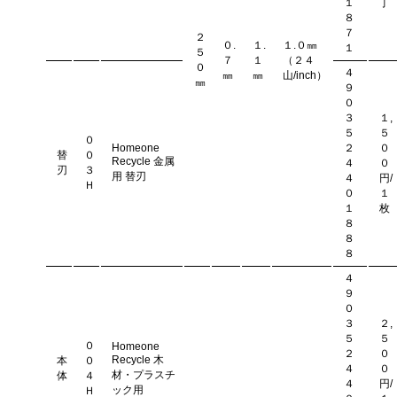
１
丁
８
７
２
０.
１.
１.０㎜
１
５
７
１
（２４
０
４
㎜
㎜
山/inch）
㎜
９
０
３
１,
５
５
０
Homeone
２
０
替
０
Recycle 金属
４
０
刃
３
用 替刃
４
円/
Ｈ
０
１
１
枚
８
８
８
４
９
０
３
２,
５
５
０
Homeone
２
０
Recycle 木
本
０
４
０
材・プラスチ
体
４
４
円/
ック用
Ｈ