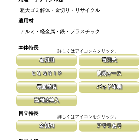
粗大ゴミ解体・金切り・リサイクル
適用材
アルミ・軽金属・鉄・プラスチック
本体特長
詳しくはアイコンをクリック。
金切用
替刃式
鉄やアルミの切断にご使用ください。 リサイクルや工作に重宝し
新しい鋸刃に取り替える事で、ご購入時の
ＥＧ ＧＲＩＰ
簡易ケース
ます。 ピアノ線等の硬い材料にはご使用いただけません。
鋸刃のマーキング（右下）に替刃品番を明
わずか５９ｇと軽量なグリップで使用時のストレスを軽減します。
鞘無しにする事でお求めやすい価格設定に
表面塗装
パッド印刷
替刃交換も手で回せるネジなので簡単です。
として鋸刃保護の役割を果たします。
鋸刃の表面に塗装を施し錆の発生を抑制しています。
製品名、板厚、替刃の品番を印刷していま
高周波焼入
刃部と背部に高周波焼入れを施し中心部を硬化させない事で刃部の
目立特長
強度を保ち刃折れを防いでいます。
詳しくはアイコンをクリック。
金切刃
アサリあり
木工用とは異なり金属を切断する為に刃の部分に高周波焼入れを施
刃を左右に広げるアサリ加工をする事で、
しています。 また、折れにくいように中心部には焼入れをしてお
まれないようにしています。 板厚より切