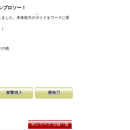
シプロソー！
※
しました。本体前方の
ガイド
をワークに密
。）
その他
衝撃焼入
横挽刃
の購入が容
硬く、中心部は鋸材柔軟性を保つ事
をある一定の巾で連続して切り落とす仕組み
し、マーク
に優れ、粘りのある刃に仕上がりま
ます。 横挽刃を縦挽に使用すると、けっし
る刃の秘訣です。
れ味は望めません。
Ｍシリーズ 仕様一覧