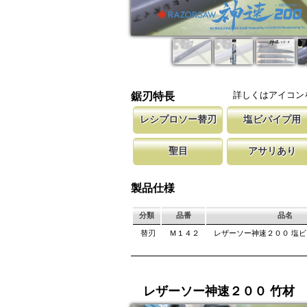
詳しくはアイコン
鋸刃特長
レシプロソー替刃
塩ビパイプ用
レシプロソー・セーバーソー専用の替刃です。
塩ビパイプの切断用に、当社目立て技
新しい鋸刃に
聖目
アサリあり
ーのレシプロソー本体に取り付けが可能です。
にこだわった鋸刃を提供しています。
します。 鋸
しています。
聖目とは、刃のエッジ部分に故意に段差を付け
刃を左右に広げるアサリ加工をする事
を向上させています。 段差の低い刃は大鋸屑
が材料に挟まれないようにしています
製品仕様
み働きます。
は大きくなります。
分類
品番
品名
替刃
Ｍ１４２
レザーソー神速２００ 塩
レザーソー神速２００ 竹材