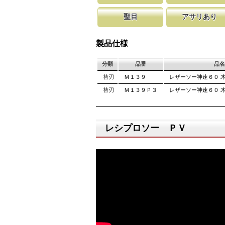
レシプロソー・セーバーソー専用の替刃です。
木材の切断用に、当社目立て技術を駆
新しい鋸刃に
聖目
アサリあり
ーのレシプロソー本体に取り付けが可能です。
わった鋸刃を提供しています。
します。 鋸
しています。
聖目とは、刃のエッジ部分に故意に段差を付け
刃を左右に広げるアサリ加工をする事
を向上させています。 段差の低い刃は大鋸屑
が材料に挟まれないようにしています
製品仕様
み働きます。
は大きくなります。
分類
品番
品名
替刃
Ｍ１３９
レザーソー神速６０ 
替刃
Ｍ１３９Ｐ３
レザーソー神速６０ 
レシプロソー ＰＶ