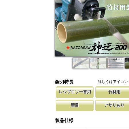
詳しくはアイコン
鋸刃特長
レシプロソー替刃
竹材用
レシプロソー・セーバーソー専用の替刃です。
竹材の切断用に、当社目立て技術を駆
新しい鋸刃に
聖目
アサリあり
ーのレシプロソー本体に取り付けが可能です。
わった鋸刃を提供しています。
します。 鋸
しています。
聖目とは、刃のエッジ部分に故意に段差を付け
刃を左右に広げるアサリ加工をする事
を向上させています。 段差の低い刃は大鋸屑
が材料に挟まれないようにしています
製品仕様
み働きます。
は大きくなります。