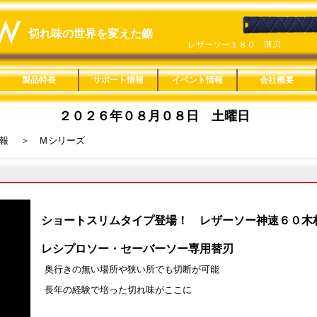
切れ味の世界を変えた鋸
レザーソー１８０ 薄刃
ＲＡＺＯＲＳＡＷ ＲＥＳＣＵＥ 
製品特長
サポート情報
イベント情報
会社概要
鋸の特長
楽なんです剪定鋏
Ｈｏｍｅｏｎｅ
ヤニピカ
用途分類一覧
適用材料一覧
替刃互換一覧
刃長サイズ一覧
みきかじや村製品
レシプロソー
楽なんです剪定鋏
ロープカッター
ヤニピカ
Ｈｏｍｅｏｎｅ
救助セット
製品紹介動画
取扱説明
鋸の製造工程
縦挽きと横挽き
鋸の使い方
鋸の歴史
旧商品適合替刃一覧
カタログ一覧
販促ツール
用途分類特長
本体特長
目立特長
製品詳細
Ｃｕｔｏｏｌ
Ｒｅｃｙｃｌｅ
木工
竹挽
仮枠
内装
家具
楽器
ＤＩＹ
樹脂
配管
造園
剪定
果樹
林業
園芸
リサイクル
金切
粗大ゴミ
レシプロソー
一般木材・集成材
ＭＤＦ
ＰＢ（ＯＳＢ）
薄板合板
コンパネ
丸太
黒檀・紫檀
デッキ材
竹材
生木
デコラ
アクリル
塩ビパイプ
鉄・アルミ
ダンボール・ペットボ
石膏ボード
Ａシリーズ
Ｂシリーズ
Ｃシリーズ
Ｄシリーズ
Ｅシリーズ
Ｆシリーズ
Ｇシリーズ
Ｈシリーズ
Ｊシリーズ
Ｋシリーズ
Ｌシリーズ
Ｍシリーズ
Ｑシリーズ
Ｒシリーズ
Ｓシリーズ
Ｔシリーズ
Ｕシリーズ
Ｖシリーズ
Ｗシリーズ
Ｘシリーズ
その他の製品
直柄タイプ
鞘付きタイプ
折込タイプ
高枝タイプ
カッタータイプ
固定式
レシプロソー
総合カタログ
単品カタログ
製品ＰＯＰ
替刃ＢＯＸ
１８０㎜
２１０㎜
２４０㎜
２７０㎜
３００㎜
３３０㎜
１５０㎜
２００㎜
２４０㎜
２５０㎜
２７０㎜
３００㎜
３３０㎜
２００㎜
２１０㎜
２４０㎜
３３０㎜
２４０㎜
３００㎜
３６０㎜
８０㎜
１００㎜
１２５㎜
６０㎜
２００㎜
概要
SDGs宣言
通年採用
２０２
２０２
２０２
２０２
２０１
２０１
２００
楽なん
Ｌシリ
一人前
レザー
ＳＥＬ
１８０
レザー
トル
ズ
２０２６年０８月０８日 土曜日
リトルジャックソー
小さくても一人前 一般
ＣＡＳＴ園芸 ２００ カーブ
ＳＥＬＥＣＴ ２５０ 仮枠
リトルジャックソー
レザーソー神速 ２００ 竹材
恵み 薄刃 ３３０ 鞘付
楽なんです 剪定鋏 胡桃
レザーソー神速 ２００ 塩ビ
神の器
青雲作ブルーハード ２４０
レザーソーＳＨＩＮＫＡ ２４０
レザーソー折鶴 ２４０ 造作
レザーソーＳＨＩＮＫＡ ２７０
レザーソー１８０ 導突
レザーソー引廻鋸
ＣＡＳＴ ２００ 中目
ＲＡＺＯＲＳＡＷ ＬＣ３０－Ａ
報
＞ Ｍシリーズ
ショートスリムタイプ登場！ レザーソー神速６０木
レシプロソー・セーバーソー専用替刃
奥行きの無い場所や狭い所でも切断が可能
長年の経験で培った切れ味がここに