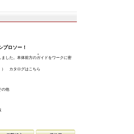
シプロソー！
※
しました。本体前方の
ガイド
をワークに密
す。）
カタログはこちら
その他
板