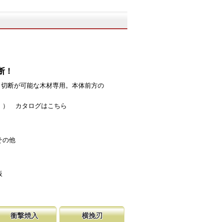
断！
も切断が可能な木材専用。本体前方の
。
す。）
カタログはこちら
その他
板
衝撃焼入
横挽刃