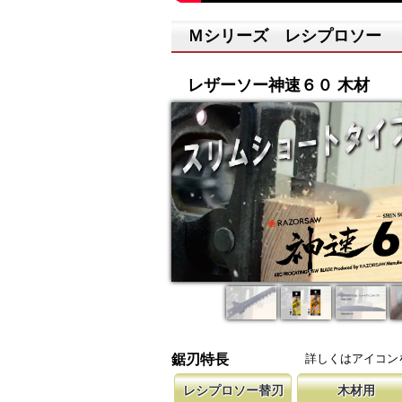
Ｍシリーズ レシプロソー
レザーソー神速６０ 木材
詳しくはアイコン
鋸刃特長
レシプロソー替刃
木材用