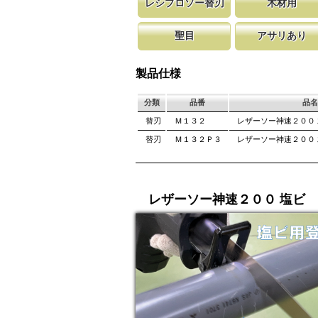
レシプロソー替刃
木材用
レシプロソー・セーバーソー専用の替刃です。
木材の切断用に、当社目立て技術を駆
新しい鋸刃に
聖目
アサリあり
ーのレシプロソー本体に取り付けが可能です。
わった鋸刃を提供しています。
します。 鋸
しています。
聖目とは、刃のエッジ部分に故意に段差を付け
刃を左右に広げるアサリ加工をする事
を向上させています。 段差の低い刃は大鋸屑
が材料に挟まれないようにしています
製品仕様
み働きます。
は大きくなります。
分類
品番
品名
替刃
Ｍ１３２
レザーソー神速２００
替刃
Ｍ１３２Ｐ３
レザーソー神速２００
レザーソー神速２００ 塩ビ