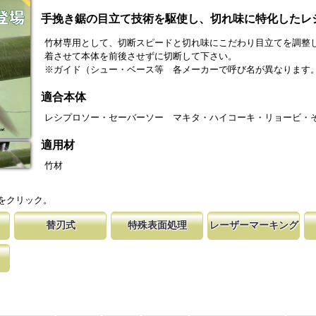
手挽き鋸の目立て技術を駆使し、切れ味に特化したレ
竹材専用として、切断スピードと切れ味にこだわり目立てを調整
着させて本体を前後させずに切断して下さい。
※ガイド（シュー・ベース等 各メーカーで呼び名が異なります
適合本体
レシプロソー・セーバーソー マキタ・ハイコーキ・リョービ・
適用材
竹材
をクリック。
替刃式
特殊表面処理
レーザーマーキング
各メーカ
使し切れ味にこだ
取り替える事で、ご購入時の切れ味が復活
鋸刃表面にメッキ処理をして、サビから鋸をまもってい
マークに替刃品番が明記されている為、替刃
刃の表面部は非常に
木材の繊維
刃のマーキング（右下）に替刃品番を明記
ます。 サビにより切断材料を汚す心配がありません。
易に行えます。 レーザーマーキングを使用
によって、耐摩耗性
になってい
が消えないようにしています。
す。これが永切れす
て良好な切
、切れ味
で、切断時に鋸刃
の排出の
。 板厚より切幅