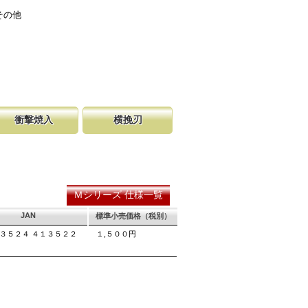
その他
衝撃焼入
横挽刃
の購入が容
硬く、中心部は鋸材柔軟性を保つ事
をある一定の巾で連続して切り落とす仕組み
し、マーク
に優れ、粘りのある刃に仕上がりま
ます。 横挽刃を縦挽に使用すると、けっし
る刃の秘訣です。
れ味は望めません。
Ｍシリーズ 仕様一覧
JAN
標準小売価格（税別）
３５２４ ４１３５２２
１,５００円