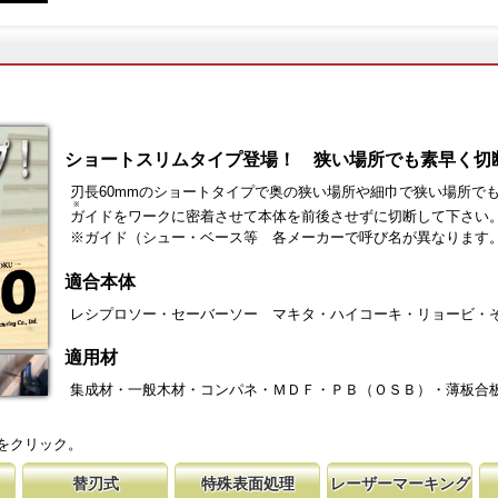
ショートスリムタイプ登場！ 狭い場所でも素早く切
刃長60mmのショートタイプで奥の狭い場所や細巾で狭い場所で
※
ガイド
をワークに密着させて本体を前後させずに切断して下さい
※ガイド（シュー・ベース等 各メーカーで呼び名が異なりま
適合本体
レシプロソー・セーバーソー マキタ・ハイコーキ・リョービ・
適用材
集成材・一般木材・コンパネ・ＭＤＦ・ＰＢ（ＯＳＢ）・薄板合
をクリック。
替刃式
特殊表面処理
レーザーマーキング