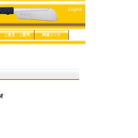
English
救助セット
ご意見・ご質問
関連リンク
５年版
４年版
３年版
１年版
６年版
３年版
８年版
です剪定鋏
ーズ
シリーズ
ソー細工鋸
ＥＣＴシリーズ
シリーズ
ソー折込シリー
お問い合わせ
鋸アンケート
鋏アンケート
プライバシーポリシー
特定商取引法に基づく
玉鳥産業株式会社
みきかじや村
玉鳥トレーディング
関連リンク一覧
表記
 万能
 生木
 カーブ鋸
材