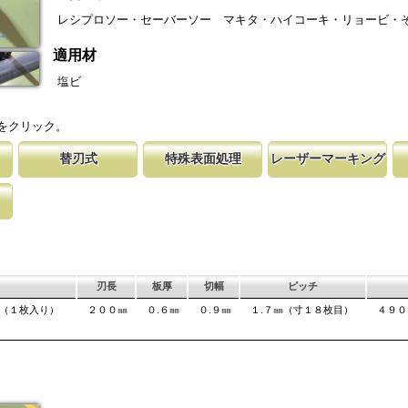
レシプロソー・セーバーソー マキタ・ハイコーキ・リョービ・
適用材
塩ビ
をクリック。
替刃式
特殊表面処理
レーザーマーキング
各メーカ
術を駆使し切れ味
取り替える事で、ご購入時の切れ味が復活
鋸刃表面にメッキ処理をして、サビから鋸をまもってい
マークに替刃品番が明記されている為、替刃
刃の表面部は非常に
木材の繊維
刃のマーキング（右下）に替刃品番を明記
ます。 サビにより切断材料を汚す心配がありません。
易に行えます。 レーザーマーキングを使用
によって、耐摩耗性
になってい
が消えないようにしています。
す。これが永切れす
て良好な切
、切れ味
で、切断時に鋸刃
の排出の
。 板厚より切幅
刃長
板厚
切幅
ピッチ
ビ（１枚入り）
２００㎜
０.６㎜
０.９㎜
１.７㎜（寸１８枚目）
４９０