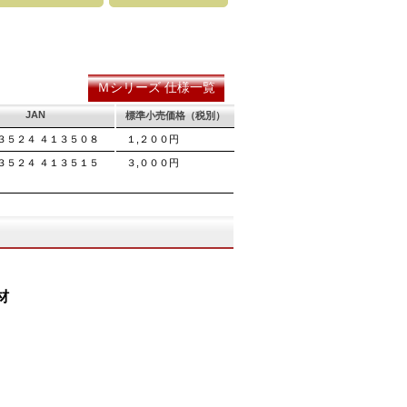
の購入が容
硬く、中心部は鋸材柔軟性を保つ事
をある一定の巾で連続して切り落とす仕組み
し、マーク
に優れ、粘りのある刃に仕上がりま
ます。 横挽刃を縦挽に使用すると、けっし
る刃の秘訣です。
れ味は望めません。
Ｍシリーズ 仕様一覧
JAN
標準小売価格（税別）
３５２４ ４１３５０８
１,２００円
３５２４ ４１３５１５
３,０００円
材