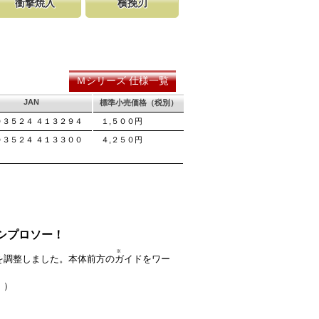
衝撃焼入
横挽刃
の購入が容
硬く、中心部は鋸材柔軟性を保つ事
をある一定の巾で連続して切り落とす仕組み
し、マーク
に優れ、粘りのある刃に仕上がりま
ます。 横挽刃を縦挽に使用すると、けっし
る刃の秘訣です。
れ味は望めません。
Ｍシリーズ 仕様一覧
JAN
標準小売価格（税別）
０３５２４ ４１３２９４
１,５００円
０３５２４ ４１３３００
４,２５０円
シプロソー！
※
を調整しました。本体前方の
ガイド
をワー
。）