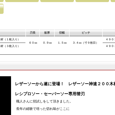
各メーカ
使し切れ味にこだ
取り替える事で、ご購入時の切れ味が復活
鋸刃表面にメッキ処理をして、サビから鋸をまもってい
マークに替刃品番が明記されている為、替刃
刃の表面部は非常に
木材の繊維
刃のマーキング（右下）に替刃品番を明記
ます。 サビにより切断材料を汚す心配がありません。
易に行えます。 レーザーマーキングを使用
によって、耐摩耗性
になってい
が消えないようにしています。
す。これが永切れす
て良好な切
、切れ味
で、切断時に鋸刃
の排出の
。 板厚より切幅
刃長
板厚
切幅
ピッチ
木材（１枚入り）
４９０
６０㎜
０.９㎜
１.５㎜
３.４㎜（寸９枚目）
木材（３枚入り）
４９０
レザーソーから遂に登場！ レザーソー神速２００木
レシプロソー・セーバーソー専用替刃
職人さんに切試しをして頂きました。
長年の経験で培った切れ味がここに