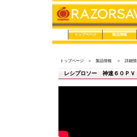
トップページ
製品情報
品番で検索
鋸（のこぎり）
鋏（はさみ）
メンテナンス用品
家庭用品
防災用品
トップページ
＞
製品情報
＞
詳細情
レシプロソー 神速６０ＰＶ