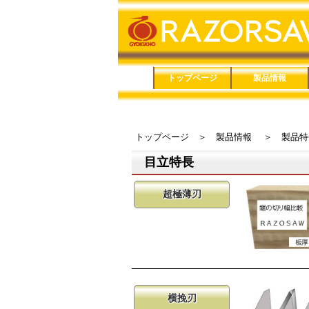
トップページ
製品情報
品番で検索
鋸（のこぎり）
鋏（はさみ）
メンテナンス用品
家庭用品
防災用品
トップページ
＞
製品情報
＞
製品特
目立特長
超極薄刃
横挽刃