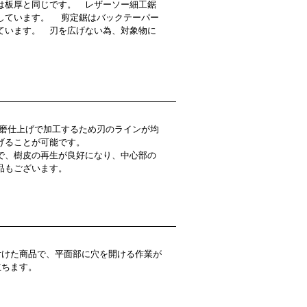
は板厚と同じです。 レザーソー細工鋸
しています。 剪定鋸はバックテーパー
ています。 刃を広げない為、対象物に
。
磨仕上げで加工するため刃のラインが均
げることが可能です。
で、樹皮の再生が良好になり、中心部の
品もございます。
けた商品で、平面部に穴を開ける作業が
立ちます。