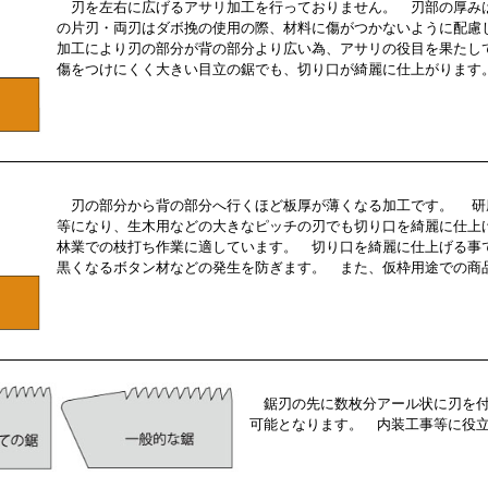
刃を左右に広げるアサリ加工を行っておりません。 刃部の厚み
の片刃・両刃はダボ挽の使用の際、材料に傷がつかないように配慮
加工により刃の部分が背の部分より広い為、アサリの役目を果たし
傷をつけにくく大きい目立の鋸でも、切り口が綺麗に仕上がります
刃の部分から背の部分へ行くほど板厚が薄くなる加工です。 研
等になり、生木用などの大きなピッチの刃でも切り口を綺麗に仕上
林業での枝打ち作業に適しています。 切り口を綺麗に仕上げる事
黒くなるボタン材などの発生を防ぎます。 また、仮枠用途での商
鋸刃の先に数枚分アール状に刃を付
可能となります。 内装工事等に役