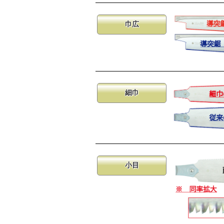
巾広
細巾
小目