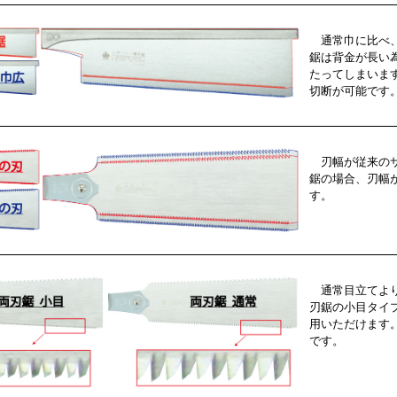
通常巾に比べ、
鋸は背金が長い
たってしまいま
切断が可能です
刃幅が従来のサ
鋸の場合、刃幅
す。
通常目立てより
刃鋸の小目タイ
用いただけます
です。