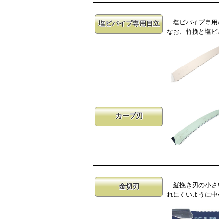
塩ビパイプ専用の
塩ビパイプ専用目立
なお、竹挽と塩ビ
カーブ刃
縦挽き刃の小さい
金切刃
れにくいように中