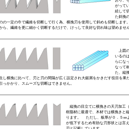
おり、
がって
続して
た斜挽
のの一定の巾で繊維を切断して行く為、横挽刃を使用して斜めも切断します
から、繊維を更に細かく切断するだけで、けっして良好な切れ味は望めませ
上図の
いるの
らにな
なって
た、縦
生し横挽に比べて、刃と刃の間隔が広く設定され大鋸屑をかきだす役目を果
引っかかり、スムーズな切断はできません。
縦挽の目立てに横挽きの天刃加工（
樹脂材に最適で、木材では横挽きと
ります。 ただし、板厚が０．５㎜
が低下するため有効な刃形状とは言
刃と記載しています。