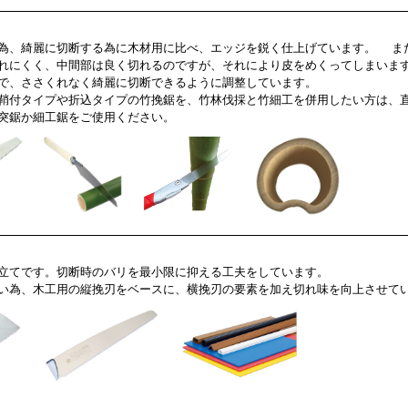
、綺麗に切断する為に木材用に比べ、エッジを鋭く仕上げています。 ま
れにくく、中間部は良く切れるのですが、それにより皮をめくってしまいま
で、ささくれなく綺麗に切断できるように調整しています。
鞘付タイプや折込タイプの竹挽鋸を、竹林伐採と竹細工を併用したい方は、
突鋸か細工鋸をご使用ください。
てです。切断時のバリを最小限に抑える工夫をしています。
い為、木工用の縦挽刃をベースに、横挽刃の要素を加え切れ味を向上させて