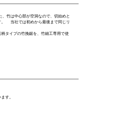
た、竹は中心部が空洞なので、切始めと
す。 当社では初めから最後まで同じリ
直柄タイプの竹挽鋸を、竹細工専用で使
います。