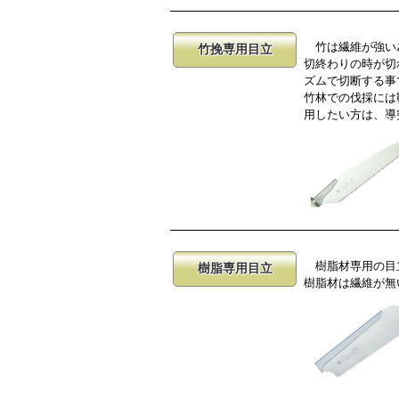
竹は繊維が強い為
竹挽専用目立
切終わりの時が切
ズムで切断する事
竹林での伐採には
用したい方は、導
樹脂材専用の目立
樹脂専用目立
樹脂材は繊維が無