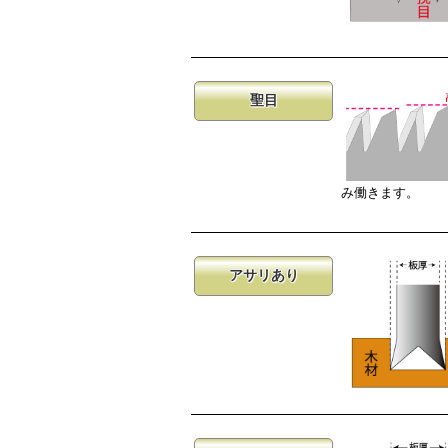
聖目
み働きます。
アサリあり