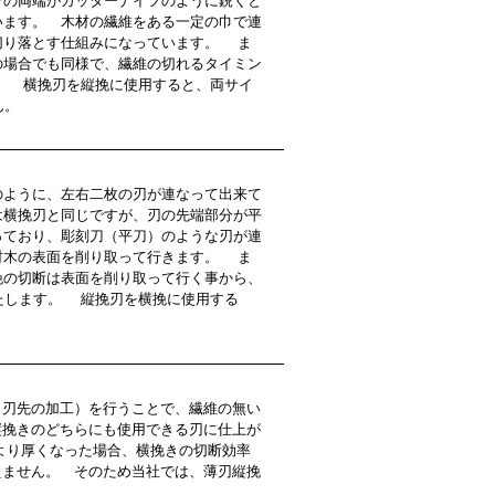
その両端がカッターナイフのように鋭くと
います。 木材の繊維をある一定の巾で連
切り落とす仕組みになっています。 ま
の場合でも同様で、繊維の切れるタイミン
。 横挽刃を縦挽に使用すると、両サイ
ん。
ように、左右二枚の刃が連なって出来て
は横挽刃と同じですが、刃の先端部分が平
っており、彫刻刀（平刀）のような刃が連
材木の表面を削り取って行きます。 ま
挽の切断は表面を削り取って行く事から、
たします。 縦挽刃を横挽に使用する
刃先の加工）を行うことで、繊維の無い
縦挽きのどちらにも使用できる刃に仕上が
より厚くなった場合、横挽きの切断効率
えません。 そのため当社では、薄刃縦挽