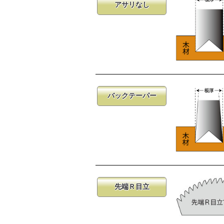
アサリなし
バックテーパー
先端Ｒ目立