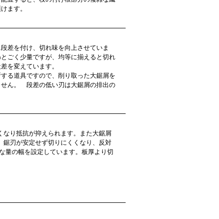
頂けます。
段差を付け、切れ味を向上させていま
㎜とごく少量ですが、均等に揃えると切れ
段差を変えています。
断する道具ですので、削り取った大鋸屑を
ません。 段差の低い刃は大鋸屑の排出の
くなり抵抗が抑えられます。また大鋸屑
、鋸刃が安定せず切りにくくなり、反対
な量の幅を設定しています。板厚より切