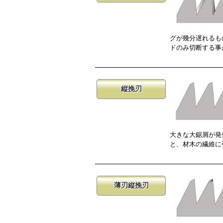
グが幾分遅れるも
ドのみ切断する事
縦挽刃
大きな大鋸屑が発
と、材木の繊維に
薄刃縦挽刃