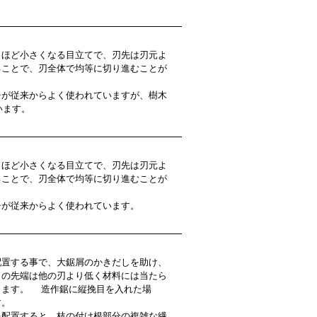
ほど小さくなる目立てで、刃先は刃元よ
ることで、刃全体で均等に切り進むことが
チが従来からよく使われていますが、樹木
います。
ほど小さくなる目立てで、刃先は刃元よ
ることで、刃全体で均等に切り進むことが
チが従来からよく使われています。
置する事で、大鋸屑のかきだしを助け、
目の先端は他の刃より低く材料には当たら
きます。 造作鋸に縦挽目を入れた場
す。
を配置すると、枝の付け根部分の複雑な繊