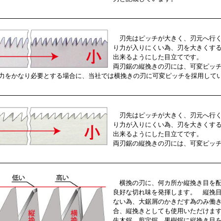
刃先はピッチが大きく、刃元へ行く
り力が入りにくい為、刃を大きくす
出来るようにした目立てです。
両刃鋸の縦挽きの刃には、可変ピッ
力をかなり必要とする場合に、当社では横挽きの刃に可変ピッチを採用して
刃先はピッチが大きく、刃元へ行く
り力が入りにくい為、刃を大きくす
出来るようにした目立てです。
両刃鋸の縦挽きの刃には、可変ピッ
横挽の刃に、何カ所か縦挽き目を配
良好な切れ味を発揮します。 縦挽
ない為、大鋸屑のかきだす為のみ働
合、縦挽きとしても使用いただけま
生木鋸、剪定鋸、果樹鋸に縦挽き目