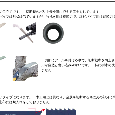
目立てです。 切断時のバリを最小限に抑える工夫をしています。
パイプは形状は似ていますが、竹挽き用は横挽刃で、塩ビパイプ用は縦挽刃
刃部にアールを付ける事で、切断効率を向上さ
刃が自然と食い込みやすいです。 特に樹木の伐
ません。
タイプになります。 木工用とは異なり、金属を切断する為に刃の部分に
心部には焼入れをしておりません。