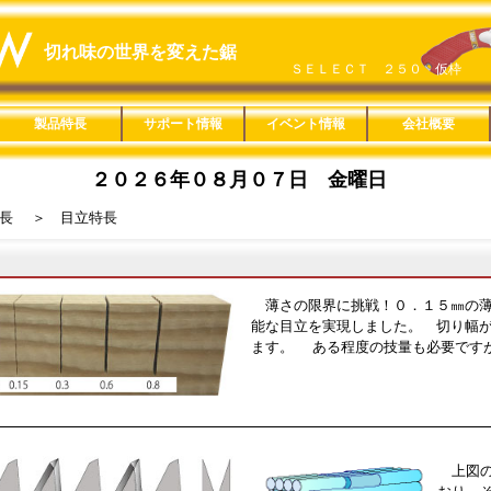
切れ味の世界を変えた鋸
ＳＥＬＥＣＴ ２５０ 仮枠
レザーソーＳＨＩＮＫＡ ２４０
製品特長
サポート情報
イベント情報
会社概要
鋸の特長
楽なんです剪定鋏
Ｈｏｍｅｏｎｅ
ヤニピカ
用途分類一覧
適用材料一覧
替刃互換一覧
刃長サイズ一覧
みきかじや村製品
レシプロソー
楽なんです剪定鋏
ロープカッター
ヤニピカ
Ｈｏｍｅｏｎｅ
救助セット
製品紹介動画
取扱説明
鋸の製造工程
縦挽きと横挽き
鋸の使い方
鋸の歴史
旧商品適合替刃一覧
カタログ一覧
販促ツール
用途分類特長
本体特長
目立特長
製品詳細
Ｃｕｔｏｏｌ
Ｒｅｃｙｃｌｅ
木工
竹挽
仮枠
内装
家具
楽器
ＤＩＹ
樹脂
配管
造園
剪定
果樹
林業
園芸
リサイクル
金切
粗大ゴミ
レシプロソー
一般木材・集成材
ＭＤＦ
ＰＢ（ＯＳＢ）
薄板合板
コンパネ
丸太
黒檀・紫檀
デッキ材
竹材
生木
デコラ
アクリル
塩ビパイプ
鉄・アルミ
ダンボール・ペットボ
石膏ボード
Ａシリーズ
Ｂシリーズ
Ｃシリーズ
Ｄシリーズ
Ｅシリーズ
Ｆシリーズ
Ｇシリーズ
Ｈシリーズ
Ｊシリーズ
Ｋシリーズ
Ｌシリーズ
Ｍシリーズ
Ｑシリーズ
Ｒシリーズ
Ｓシリーズ
Ｔシリーズ
Ｕシリーズ
Ｖシリーズ
Ｗシリーズ
Ｘシリーズ
その他の製品
直柄タイプ
鞘付きタイプ
折込タイプ
高枝タイプ
カッタータイプ
固定式
レシプロソー
総合カタログ
単品カタログ
製品ＰＯＰ
替刃ＢＯＸ
１８０㎜
２１０㎜
２４０㎜
２７０㎜
３００㎜
３３０㎜
１５０㎜
２００㎜
２４０㎜
２５０㎜
２７０㎜
３００㎜
３３０㎜
２００㎜
２１０㎜
２４０㎜
３３０㎜
２４０㎜
３００㎜
３６０㎜
８０㎜
１００㎜
１２５㎜
６０㎜
２００㎜
概要
SDGs宣言
通年採用
２０２
２０２
２０２
２０２
２０１
２０１
２００
楽なん
Ｌシリ
一人前
レザー
ＳＥＬ
１８０
レザー
トル
ズ
２０２６年０８月０７日 金曜日
リトルジャックソー
ＣＡＳＴ園芸 ２００ カーブ
レザーソー神速 ２００ 木材
レザーソー神速 ６０ 木材
レザーソー神速 ２００ 竹材
ＲＡＺＯＲＳＡＷ ＬＴ２４－Ａ
楽なんです 剪定鋏 藍
レザーソー折鶴 ２４０ 細工
楽なんです 剪定鋏 薔薇
レザーソーＳＨＩＮＫＡ ２７０
ＲＡＺＯＲＳＡＷ ＬＣ３０－Ａ
ＣＡＳＴ ２００ 中目
レザーソーＺＡ ＴＰＥ
レザーソー導突鋸
リトルジャックソー
レザーソー導突鋸 ＴＰＥ
ウッドスリム
青雲作ブルーハード ２４０ Ｔ
長
＞ 目立特長
薄さの限界に挑戦！０．１５㎜の薄
能な目立を実現しました。 切り幅
ます。 ある程度の技量も必要です
上図の