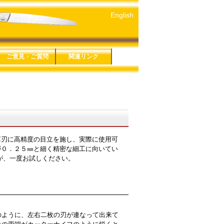
English
 万能
ご意見・ご質問
関連リンク
５年版
４年版
３年版
１年版
６年版
３年版
８年版
です剪定鋏
ーズ
シリーズ
ソー細工鋸
ＥＣＴシリーズ
シリーズ
ソー折込シリー
お問い合わせ
鋸アンケート
鋏アンケート
プライバシーポリシー
特定商取引法に基づく
玉鳥産業株式会社
みきかじや村
玉鳥トレーディング
関連リンク一覧
表記
 仮枠
 生木
 カーブ鋸
ＰＥ
刃に高精度の目立を施し、実際に使用可
が０．２５㎜と細く精密な細工に向いてい
が、一度お試しください。
ように、左右二枚の刃が連なって出来て