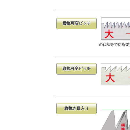
横挽可変ピッチ
の伐採等で切断能
縦挽可変ピッチ
縦挽き目入り