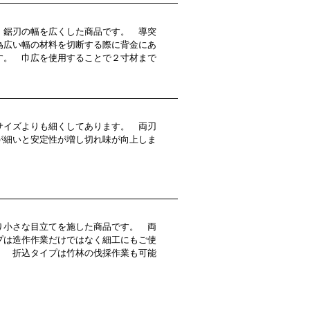
鋸刃の幅を広くした商品です。 導突
為広い幅の材料を切断する際に背金にあ
す。 巾広を使用することで２寸材まで
。
イズよりも細くしてあります。 両刃
が細いと安定性が増し切れ味が向上しま
小さな目立てを施した商品です。 両
プは造作作業だけではなく細工にもご使
。 折込タイプは竹林の伐採作業も可能