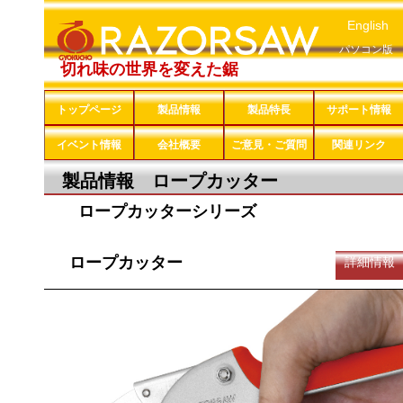
English
パソコン版
切れ味の世界を変えた鋸
トップページ
製品情報
製品特長
サポート情報
イベント情報
会社概要
ご意見・ご質問
関連リンク
製品情報 ロープカッター
ロープカッターシリーズ
ロープカッター
詳細情報