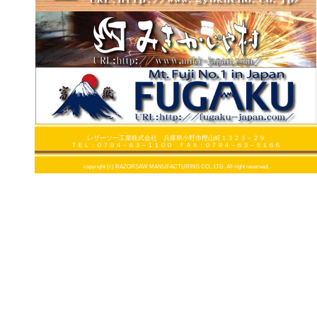
レザーソー工業株式会社 兵庫県小野市樫山町１３２３－２９
ＴＥＬ：０７９４－６３－１１００ ＦＡＸ：０７９４－６３－５１６６
copyright (c) RAZORSAW MANUFACTURING CO., LTD. All right reserved.