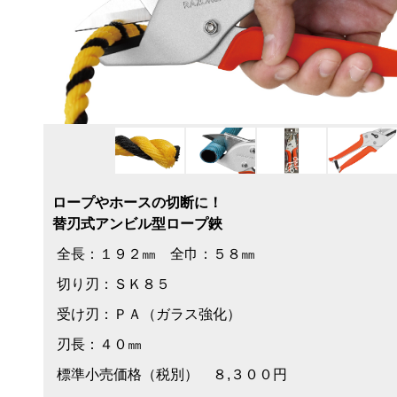
ロープやホースの切断に！
替刃式アンビル型ロープ鋏
全長：１９２㎜ 全巾：５８㎜
切り刃：ＳＫ８５
受け刃：ＰＡ（ガラス強化）
刃長：４０㎜
標準小売価格（税別） ８,３００円