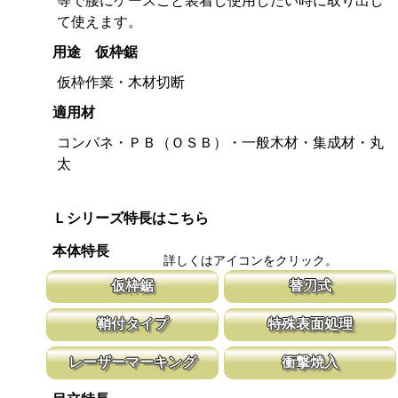
等で腰にケースごと装着し使用したい時に取り出し
て使えます。
用途 仮枠鋸
仮枠作業・木材切断
適用材
コンパネ・ＰＢ（ＯＳＢ）・一般木材・集成材・丸
太
Ｌシリーズ特長はこちら
本体特長
詳しくはアイコンをクリック。
仮枠鋸
替刃式
仮枠作業用の目立ては、コンパネや角材を早く切ることを目的にし
新しい鋸刃に取り替える事で、ご購入時の
鞘付タイプ
特殊表面処理
た目立てを施しています。
鋸刃のマーキング（右下）に替刃品番を明
スピードを重視しています。
腰に鞘を吊り下げて収納が可能な鞘付タイプは、造園や果樹園、型
鋸刃表面にメッキ処理をして、サビから鋸
レーザーマーキング
衝撃焼入
枠作業など野外での使用が主な商品に採用しております。
ビにより切断材料を汚す心配がありません
マークに替刃品番が明記されている為、替刃の購入が容易に行えま
刃の表面部は非常に硬く、中心部は鋸材柔