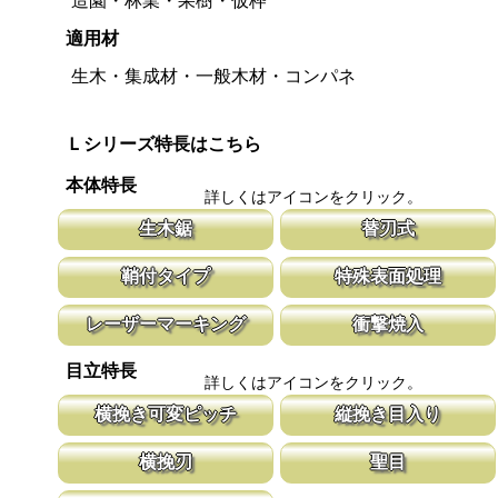
造園・林業・果樹・仮枠
適用材
生木・集成材・一般木材・コンパネ
Ｌシリーズ特長はこちら
本体特長
詳しくはアイコンをクリック。
生木鋸
替刃式
生木鋸は伐採作業や造園に、山林の枝打ちには剪定鋸が、果樹園の
新しい鋸刃に取り替える事で、ご購入時の
鞘付タイプ
特殊表面処理
剪定作業には果樹鋸が適しています。
鋸刃のマーキング（右下）に替刃品番を明
腰に鞘を吊り下げて収納が可能な鞘付タイプは、造園や果樹園、型
鋸刃表面にメッキ処理をして、サビから鋸
レーザーマーキング
衝撃焼入
枠作業など野外での使用が主な商品に採用しております。
ビにより切断材料を汚す心配がありません
マークに替刃品番が明記されている為、替刃の購入が容易に行えま
刃の表面部は非常に硬く、中心部は鋸材柔
目立特長
す。 レーザーマーキングを使用し、マークが消えないようにして
耐摩耗性に優れ、粘りのある刃に仕上がり
詳しくはアイコンをクリック。
います。
刃の秘訣です。
横挽き可変ピッチ
縦挽き目入り
刃先はピッチが大きく、刃元へ行くほど小さくなる目立てで、刃全
横挽の刃に、何カ所か縦挽き目を配置する
横挽刃
聖目
体で均等に切進むことが出来るようにした目立てです。
を助け、良好な切れ味を発揮します。
木材の繊維をある一定の巾で連続して切り落とす仕組みになってい
聖目とは、刃のエッジ部分に故意に段差を