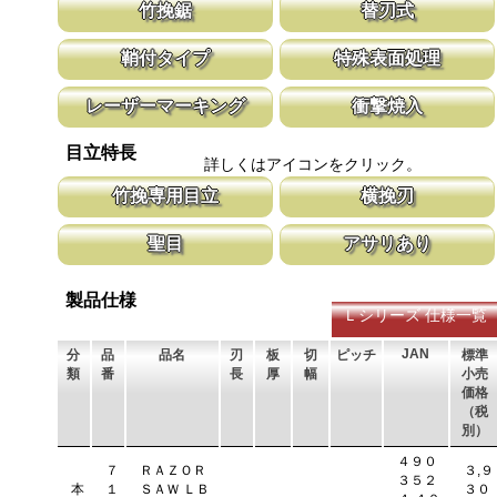
竹挽鋸
替刃式
竹挽鋸ですが、木工細工から竹細工、造作作業の仕上げ等に使用し
新しい鋸刃に取り替える事で、ご購入時の
鞘付タイプ
特殊表面処理
て頂けます。
鋸刃のマーキング（右下）に替刃品番を明
腰に鞘を吊り下げて収納が可能な鞘付タイプは、造園や果樹園、型
鋸刃表面にメッキ処理をして、サビから鋸
レーザーマーキング
衝撃焼入
枠作業など野外での使用が主な商品に採用しております。
ビにより切断材料を汚す心配がありません
マークに替刃品番が明記されている為、替刃の購入が容易に行えま
刃の表面部は非常に硬く、中心部は鋸材柔
目立特長
す。 レーザーマーキングを使用し、マークが消えないようにして
耐摩耗性に優れ、粘りのある刃に仕上がり
詳しくはアイコンをクリック。
います。
刃の秘訣です。
竹挽専用目立
横挽刃
竹は繊維が強い為、綺麗に切断する為に木材用に比べ、エッジを鋭
木材の繊維をある一定の巾で連続して切り
聖目
アサリあり
く仕上げています。
ます。 横挽刃を縦挽に使用すると、けっ
ません。
聖目とは、刃のエッジ部分に故意に段差を付け、切れ味を向上させ
刃を左右に広げるアサリ加工をする事で、
ています。 段差の低い刃は大鋸屑の排出のみ働きます。
まれないようにしています。 板厚より切
製品仕様
Ｌシリーズ 仕様一覧
JAN
分
品
品名
刃
板
切
ピッチ
標準
類
番
長
厚
幅
小売
価格
（税
別）
４９０
７
ＲＡＺＯＲ
３,９
３５２
本
１
ＳＡＷ ＬＢ
３０