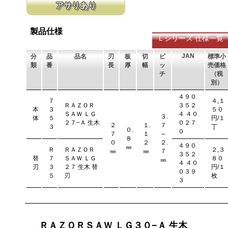
アサリあり
ます。 横挽刃を縦挽に使用すると、けっして良好な切れ味は望め
ています。 段差の低い刃は大鋸屑の排出
ません。
刃を左右に広げるアサリ加工をする事で、切断時に鋸刃が材料に挟
まれないようにしています。 板厚より切幅は大きくなります。
製品仕様
Ｌシリーズ 仕様一覧
JAN
分
品
品名
刃
板
切
ピ
標準小
類
番
長
厚
幅
ッ
売価格
チ
（税
別）
４９０
７
４,１
ＲＡＺＯＲ
３５２
本
３
５０
ＳＡＷ ＬＧ
４ ４０
３.
体
５
円/１
２７−Ａ 生木
０２７
２
１.
７
３
丁
０.
０
７
１
～
８
０
２
２.
４９０
㎜
Ｒ
ＲＡＺＯＲ
２,３
㎜
㎜
７
３５２
替
７
ＳＡＷ ＬＧ
８０
㎜
４ ４０
刃
３
２７ 生木 替
円/１
０３９
５
刃
枚
３
ＲＡＺＯＲＳＡＷ ＬＧ３０−Ａ 生木