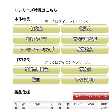
Ｌシリーズ特長はこちら
本体特長
詳しくはアイコンをクリック。
竹挽鋸
替刃式
竹挽鋸ですが、木工細工から竹細工、造作作業の仕上げ等に使用し
新しい鋸刃に取り替える事で、ご購入時の
鞘付タイプ
特殊表面処理
て頂けます。
鋸刃のマーキング（右下）に替刃品番を明
腰に鞘を吊り下げて収納が可能な鞘付タイプは、造園や果樹園、型
鋸刃表面にメッキ処理をして、サビから鋸
レーザーマーキング
衝撃焼入
枠作業など野外での使用が主な商品に採用しております。
ビにより切断材料を汚す心配がありません
マークに替刃品番が明記されている為、替刃の購入が容易に行えま
刃の表面部は非常に硬く、中心部は鋸材柔
目立特長
す。 レーザーマーキングを使用し、マークが消えないようにして
耐摩耗性に優れ、粘りのある刃に仕上がり
詳しくはアイコンをクリック。
います。
刃の秘訣です。
竹挽専用目立
横挽刃
竹は繊維が強い為、綺麗に切断する為に木材用に比べ、エッジを鋭
木材の繊維をある一定の巾で連続して切り
聖目
アサリあり
く仕上げています。
ます。 横挽刃を縦挽に使用すると、けっ
ません。
聖目とは、刃のエッジ部分に故意に段差を付け、切れ味を向上させ
刃を左右に広げるアサリ加工をする事で、
ています。 段差の低い刃は大鋸屑の排出のみ働きます。
まれないようにしています。 板厚より切
製品仕様
Ｌシリーズ 仕様一覧
JAN
分
品
品名
刃
板
切
ピッチ
標準
類
番
長
厚
幅
小売