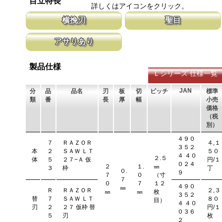
目立特長
す。 レーザーマーキングを使用し、マークが消えないようにして
耐摩耗性に優れ、粘りのある刃に仕上がり
詳しくはアイコンをクリック。
います。
刃の秘訣です。
横挽刃
聖目
木材の繊維をある一定の巾で連続して切り落とす仕組みになってい
聖目とは、刃のエッジ部分に故意に段差を
アサリあり
ます。 横挽刃を縦挽に使用すると、けっして良好な切れ味は望め
ています。 段差の低い刃は大鋸屑の排出
ません。
刃を左右に広げるアサリ加工をする事で、切断時に鋸刃が材料に挟
まれないようにしています。 板厚より切幅は大きくなります。
製品仕様
Ｌシリーズ 仕様一覧
JAN
分
品
品名
刃
板
切
ピッチ
標準
類
番
長
厚
幅
小売
価格
（税
別）
４９０
７
ＲＡＺＯＲ
４,１
３５２
本
２
ＳＡＷ ＬＴ
５０
４ ４０
２.５
体
５
２７−Ａ 仮
円/１
０２４
２
１.
㎜
３
枠
丁
０.
９
７
０
（寸
７
０
７
１２
４９０
㎜
Ｒ
ＲＡＺＯＲ
２,３
㎜
㎜
枚
３５２
替
７
ＳＡＷ ＬＴ
８０
目）
４ ４０
刃
２
２７ 仮枠 替
円/１
０３６
５
刃
枚
２