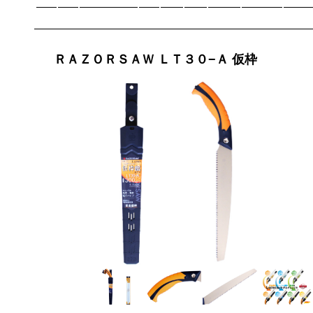
ＲＡＺＯＲＳＡＷ ＬＴ３０−Ａ 仮枠