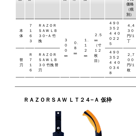
価格
（税
別）
４９０
７
ＲＡＺＯＲ
４,４
３５２
本
１
ＳＡＷ ＬＢ
３０
４ ４０
２.５
体
６
３０−Ａ 竹
円/１
０２２
３
１.
㎜
３
挽
丁
０.
５
０
１
（寸
８
０
２
１２
４９０
㎜
Ｒ
ＲＡＺＯＲ
２,７
㎜
㎜
枚
３５２
替
７
ＳＡＷ ＬＢ
００
目）
４ ４０
刃
１
３０ 竹挽 替
円/１
０３４
６
刃
枚
８
ＲＡＺＯＲＳＡＷ ＬＴ２４−Ａ 仮枠