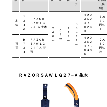
類
番
長
厚
幅
ッ
売価格
チ
（税
別）
４９０
７
３,９
ＲＡＺＯＲ
３５２
本
３
３０
ＳＡＷ ＬＧ
４ ４０
３.
体
４
円/１
２４−Ａ 生木
０２６
２
１.
６
３
丁
０.
３
４
１
～
８
０
２
２.
４９０
㎜
Ｒ
ＲＡＺＯＲ
２,０
㎜
㎜
７
３５２
替
７
ＳＡＷ ＬＧ
８０
㎜
４ ４０
刃
３
２４ 生木 替
円/１
０３８
４
刃
枚
６
ＲＡＺＯＲＳＡＷ ＬＧ２７−Ａ 生木