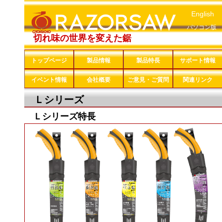
English
パソコン版
切れ味の世界を変えた鋸
トップページ
製品情報
製品特長
サポート情報
イベント情報
会社概要
ご意見・ご質問
関連リンク
Ｌシリーズ
Ｌシリーズ特長