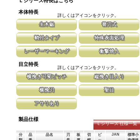
Ｌシリーズ特長はこちら
本体特長
詳しくはアイコンをクリック。
生木鋸
替刃式
生木鋸は伐採作業や造園に、山林の枝打ちには剪定鋸が、果樹園の
新しい鋸刃に取り替える事で、ご購入時の
鞘付タイプ
特殊表面処理
剪定作業には果樹鋸が適しています。
鋸刃のマーキング（右下）に替刃品番を明
腰に鞘を吊り下げて収納が可能な鞘付タイプは、造園や果樹園、型
鋸刃表面にメッキ処理をして、サビから鋸
レーザーマーキング
衝撃焼入
枠作業など野外での使用が主な商品に採用しております。
ビにより切断材料を汚す心配がありません
マークに替刃品番が明記されている為、替刃の購入が容易に行えま
刃の表面部は非常に硬く、中心部は鋸材柔
目立特長
す。 レーザーマーキングを使用し、マークが消えないようにして
耐摩耗性に優れ、粘りのある刃に仕上がり
詳しくはアイコンをクリック。
います。
刃の秘訣です。
横挽き可変ピッチ
縦挽き目入り
刃先はピッチが大きく、刃元へ行くほど小さくなる目立てで、刃全
横挽の刃に、何カ所か縦挽き目を配置する
横挽刃
聖目
体で均等に切進むことが出来るようにした目立てです。
を助け、良好な切れ味を発揮します。
木材の繊維をある一定の巾で連続して切り落とす仕組みになってい
聖目とは、刃のエッジ部分に故意に段差を
アサリあり
ます。 横挽刃を縦挽に使用すると、けっして良好な切れ味は望め
ています。 段差の低い刃は大鋸屑の排出
ません。
刃を左右に広げるアサリ加工をする事で、切断時に鋸刃が材料に挟
まれないようにしています。 板厚より切幅は大きくなります。
製品仕様
Ｌシリーズ 仕様一覧
JAN
分
品
品名
刃
板
切
ピ
標準小