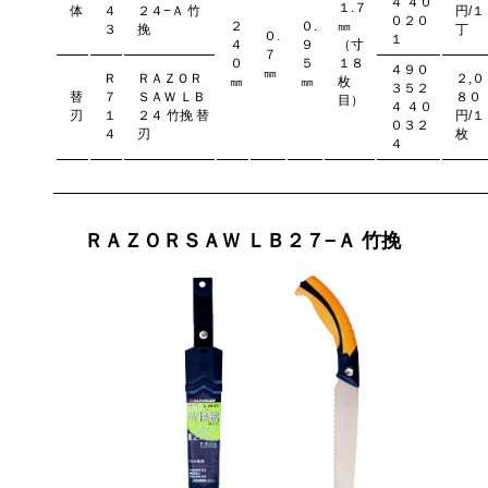
４ ４０
１.７
体
４
２４−Ａ 竹
円/１
０２０
２
０.
㎜
３
挽
丁
０.
１
４
９
（寸
７
０
５
１８
４９０
㎜
Ｒ
ＲＡＺＯＲ
２,０
㎜
㎜
枚
３５２
替
７
ＳＡＷ ＬＢ
８０
目）
４ ４０
刃
１
２４ 竹挽 替
円/１
０３２
４
刃
枚
４
ＲＡＺＯＲＳＡＷ ＬＢ２７−Ａ 竹挽