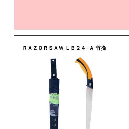
ＲＡＺＯＲＳＡＷ ＬＢ２４−Ａ 竹挽