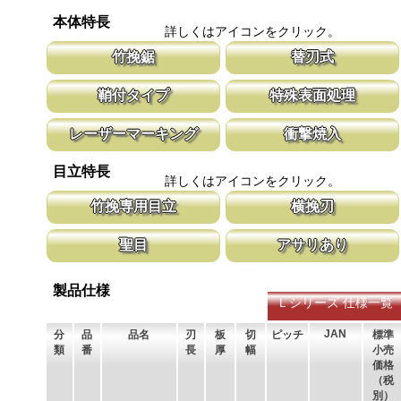
本体特長
詳しくはアイコンをクリック。
竹挽鋸
替刃式
竹挽鋸ですが、木工細工から竹細工、造作作業の仕上げ等に使用し
新しい鋸刃に取り替える事で、ご購入時の
鞘付タイプ
特殊表面処理
て頂けます。
鋸刃のマーキング（右下）に替刃品番を明
腰に鞘を吊り下げて収納が可能な鞘付タイプは、造園や果樹園、型
鋸刃表面にメッキ処理をして、サビから鋸
レーザーマーキング
衝撃焼入
枠作業など野外での使用が主な商品に採用しております。
ビにより切断材料を汚す心配がありません
マークに替刃品番が明記されている為、替刃の購入が容易に行えま
刃の表面部は非常に硬く、中心部は鋸材柔
目立特長
す。 レーザーマーキングを使用し、マークが消えないようにして
耐摩耗性に優れ、粘りのある刃に仕上がり
詳しくはアイコンをクリック。
います。
刃の秘訣です。
竹挽専用目立
横挽刃
竹は繊維が強い為、綺麗に切断する為に木材用に比べ、エッジを鋭
木材の繊維をある一定の巾で連続して切り
聖目
アサリあり
く仕上げています。
ます。 横挽刃を縦挽に使用すると、けっ
ません。
聖目とは、刃のエッジ部分に故意に段差を付け、切れ味を向上させ
刃を左右に広げるアサリ加工をする事で、
ています。 段差の低い刃は大鋸屑の排出のみ働きます。
まれないようにしています。 板厚より切
製品仕様
Ｌシリーズ 仕様一覧
JAN
分
品
品名
刃
板
切
ピッチ
標準
類
番
長
厚
幅
小売
価格
（税
別）