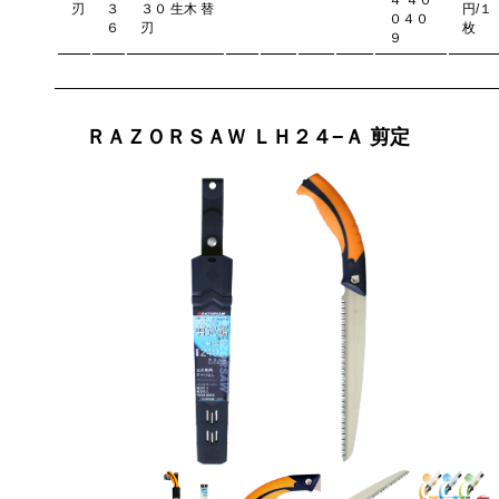
４ ４０
刃
３
３０ 生木 替
円/１
０４０
６
刃
枚
９
ＲＡＺＯＲＳＡＷ ＬＨ２４−Ａ 剪定