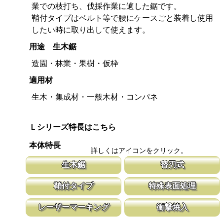
業での枝打ち、伐採作業に適した鋸です。
鞘付タイプはベルト等で腰にケースごと装着し使用
したい時に取り出して使えます。
用途 生木鋸
造園・林業・果樹・仮枠
適用材
生木・集成材・一般木材・コンパネ
Ｌシリーズ特長はこちら
本体特長
詳しくはアイコンをクリック。
生木鋸
替刃式
生木鋸は伐採作業や造園に、山林の枝打ちには剪定鋸が、果樹園の
新しい鋸刃に取り替える事で、ご購入時の
鞘付タイプ
特殊表面処理
剪定作業には果樹鋸が適しています。
鋸刃のマーキング（右下）に替刃品番を明
腰に鞘を吊り下げて収納が可能な鞘付タイプは、造園や果樹園、型
鋸刃表面にメッキ処理をして、サビから鋸
レーザーマーキング
衝撃焼入
枠作業など野外での使用が主な商品に採用しております。
ビにより切断材料を汚す心配がありません
マークに替刃品番が明記されている為、替刃の購入が容易に行えま
刃の表面部は非常に硬く、中心部は鋸材柔