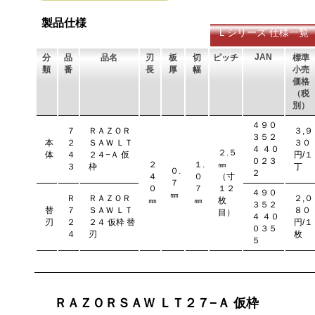
刃を左右に広げるアサリ加工をする事で、切断時に鋸刃が材料に挟
まれないようにしています。 板厚より切幅は大きくなります。
製品仕様
Ｌシリーズ 仕様一覧
JAN
分
品
品名
刃
板
切
ピッチ
標準
類
番
長
厚
幅
小売
価格
（税
別）
４９０
７
ＲＡＺＯＲ
３,９
３５２
本
２
ＳＡＷ ＬＴ
３０
４ ４０
２.５
体
４
２４−Ａ 仮
円/１
０２３
２
１.
㎜
３
枠
丁
０.
２
４
０
（寸
７
０
７
１２
４９０
㎜
Ｒ
ＲＡＺＯＲ
２,０
㎜
㎜
枚
３５２
替
７
ＳＡＷ ＬＴ
８０
目）
４ ４０
刃
２
２４ 仮枠 替
円/１
０３５
４
刃
枚
５
ＲＡＺＯＲＳＡＷ ＬＴ２７−Ａ 仮枠