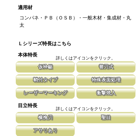
適用材
コンパネ・ＰＢ（ＯＳＢ）・一般木材・集成材・丸
太
Ｌシリーズ特長はこちら
本体特長
詳しくはアイコンをクリック。
仮枠鋸
替刃式
仮枠作業用の目立ては、コンパネや角材を早く切ることを目的にし
新しい鋸刃に取り替える事で、ご購入時の
鞘付タイプ
特殊表面処理
た目立てを施しています。
鋸刃のマーキング（右下）に替刃品番を明
スピードを重視しています。
腰に鞘を吊り下げて収納が可能な鞘付タイプは、造園や果樹園、型
鋸刃表面にメッキ処理をして、サビから鋸
レーザーマーキング
衝撃焼入
枠作業など野外での使用が主な商品に採用しております。
ビにより切断材料を汚す心配がありません
マークに替刃品番が明記されている為、替刃の購入が容易に行えま
刃の表面部は非常に硬く、中心部は鋸材柔
目立特長
す。 レーザーマーキングを使用し、マークが消えないようにして
耐摩耗性に優れ、粘りのある刃に仕上がり
詳しくはアイコンをクリック。
います。
刃の秘訣です。
横挽刃
聖目
木材の繊維をある一定の巾で連続して切り落とす仕組みになってい
聖目とは、刃のエッジ部分に故意に段差を
アサリあり
ます。 横挽刃を縦挽に使用すると、けっして良好な切れ味は望め
ています。 段差の低い刃は大鋸屑の排出
ません。