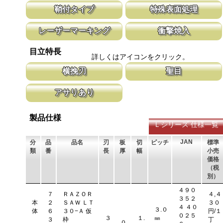
仮枠作業用の目立ては、コンパネや角材を早く切ることを目的にし
新しい鋸刃に取り替える事で、ご購入時の
鞘付タイプ
特殊表面処理
た目立てを施しています。
鋸刃のマーキング（右下）に替刃品番を明
スピードを重視しています。
腰に鞘を吊り下げて収納が可能な鞘付タイプは、造園や果樹園、型
鋸刃表面にメッキ処理をして、サビから鋸
レーザーマーキング
衝撃焼入
枠作業など野外での使用が主な商品に採用しております。
ビにより切断材料を汚す心配がありません
マークに替刃品番が明記されている為、替刃の購入が容易に行えま
刃の表面部は非常に硬く、中心部は鋸材柔
目立特長
す。 レーザーマーキングを使用し、マークが消えないようにして
耐摩耗性に優れ、粘りのある刃に仕上がり
詳しくはアイコンをクリック。
います。
刃の秘訣です。
横挽刃
聖目
木材の繊維をある一定の巾で連続して切り落とす仕組みになってい
聖目とは、刃のエッジ部分に故意に段差を
アサリあり
ます。 横挽刃を縦挽に使用すると、けっして良好な切れ味は望め
ています。 段差の低い刃は大鋸屑の排出
ません。
刃を左右に広げるアサリ加工をする事で、切断時に鋸刃が材料に挟
まれないようにしています。 板厚より切幅は大きくなります。
製品仕様
Ｌシリーズ 仕様一覧
JAN
分
品
品名
刃
板
切
ピッチ
標準
類
番
長
厚
幅
小売
価格
（税
別）
４９０
７
ＲＡＺＯＲ
４,４
３５２
本
２
ＳＡＷ ＬＴ
３０
４ ４０
３.０
体
６
３０−Ａ 仮
円/１
０２５
３
１.
㎜
３
枠
丁
０.