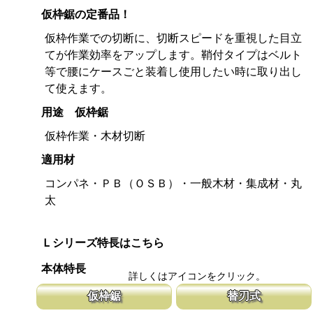
仮枠鋸の定番品！
仮枠作業での切断に、切断スピードを重視した目立
てが作業効率をアップします。鞘付タイプはベルト
等で腰にケースごと装着し使用したい時に取り出し
て使えます。
用途 仮枠鋸
仮枠作業・木材切断
適用材
コンパネ・ＰＢ（ＯＳＢ）・一般木材・集成材・丸
太
Ｌシリーズ特長はこちら
本体特長
詳しくはアイコンをクリック。
仮枠鋸
替刃式