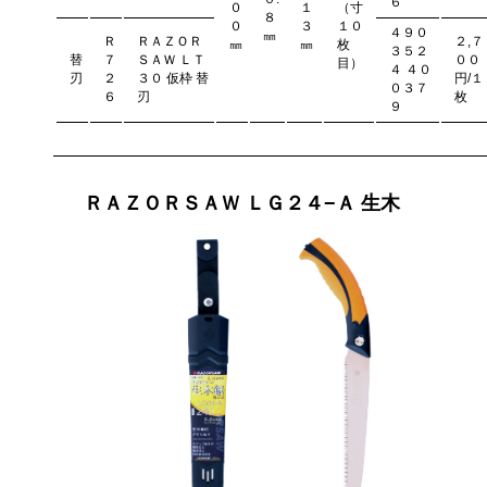
６
０
１
（寸
８
０
３
１０
４９０
㎜
Ｒ
ＲＡＺＯＲ
２,７
㎜
㎜
枚
３５２
替
７
ＳＡＷ ＬＴ
００
目）
４ ４０
刃
２
３０ 仮枠 替
円/１
０３７
６
刃
枚
９
ＲＡＺＯＲＳＡＷ ＬＧ２４−Ａ 生木