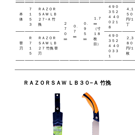
４９０
７
ＲＡＺＯＲ
４,１
３５２
本
１
ＳＡＷ ＬＢ
５０
４ ４０
１.７
体
５
２７−Ａ 竹
円/１
０２１
２
０.
㎜
３
挽
丁
０.
８
７
９
（寸
７
０
５
１８
４９０
㎜
Ｒ
ＲＡＺＯＲ
２,３
㎜
㎜
枚
３５２
替
７
ＳＡＷ ＬＢ
８０
目）
４ ４０
刃
１
２７ 竹挽 替
円/１
０３３
５
刃
枚
１
ＲＡＺＯＲＳＡＷ ＬＢ３０−Ａ 竹挽