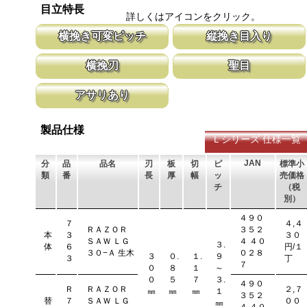
目立特長
す。 レーザーマーキングを使用し、マークが消えないようにして
耐摩耗性に優れ、粘りのある刃に仕上がり
詳しくはアイコンをクリック。
います。
刃の秘訣です。
横挽き可変ピッチ
縦挽き目入り
刃先はピッチが大きく、刃元へ行くほど小さくなる目立てで、刃全
横挽の刃に、何カ所か縦挽き目を配置する
横挽刃
聖目
体で均等に切進むことが出来るようにした目立てです。
を助け、良好な切れ味を発揮します。
木材の繊維をある一定の巾で連続して切り落とす仕組みになってい
聖目とは、刃のエッジ部分に故意に段差を
アサリあり
ます。 横挽刃を縦挽に使用すると、けっして良好な切れ味は望め
ています。 段差の低い刃は大鋸屑の排出
ません。
刃を左右に広げるアサリ加工をする事で、切断時に鋸刃が材料に挟
まれないようにしています。 板厚より切幅は大きくなります。
製品仕様
Ｌシリーズ 仕様一覧
JAN
分
品
品名
刃
板
切
ピ
標準小
類
番
長
厚
幅
ッ
売価格
チ
（税
別）
４９０
７
４,４
ＲＡＺＯＲ
３５２
本
３
３０
ＳＡＷ ＬＧ
４ ４０
３.
体
６
円/１
３０−Ａ 生木
０２８
３
０.
１.
９
３
丁
７
０
８
１
～
０
５
７
３.
４９０
Ｒ
ＲＡＺＯＲ
２,７
㎜
㎜
㎜
１
３５２
替
７
ＳＡＷ ＬＧ
００
㎜