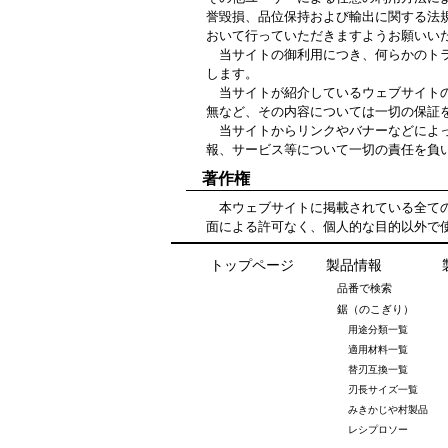
誉毀損、品位保持および輸出に関する法
おいて行っていただきますようお願いい
当サイトの御利用につき、何らかのトラ
します。
当サイトが紹介しているウェブサイトの
無など、その内容については一切の保証
当サイトからリンクやバナーなどによっ
報、サービス等について一切の責任を負
著作権
本ウェブサイトに掲載されている全ての
面による許可なく、個人的な目的以外で
トップページ
製品情報
品番で検索
鋸（のこぎり）
用途分類一覧
適用材料一覧
替刃互換一覧
刃長サイズ一覧
みきかじや村製品
レシプロソー