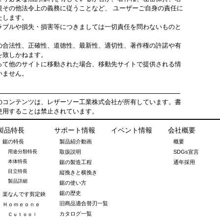
規その他法令上の義務に従うことなど、 ユーザーご自身の責任に
たします。
ブルや損失・損害等につきましては一切責任を問わないものと
合法性、正確性、道徳性、最新性、適切性、著作権の許諾や有
を致しかねます。
て他のサイトに移動された場合、移動先サイトで提供される情
いません。
コンテンツは、レザーソー工業株式会社が所有しています。書
使用することは禁止されています。
製品特長
サポート情報
イベント情報
会社概要
鋸の特長
製品紹介動画
概要
用途分類特長
取扱説明
SDGs宣言
本体特長
鋸の製造工程
通年採用
目立特長
縦挽きと横挽き
製品詳細
鋸の使い方
鋸の歴史
楽なんです剪定鋏
旧商品適合替刃一覧
Ｈｏｍｅｏｎｅ
カタログ一覧
Ｃｕｔｏｏｌ