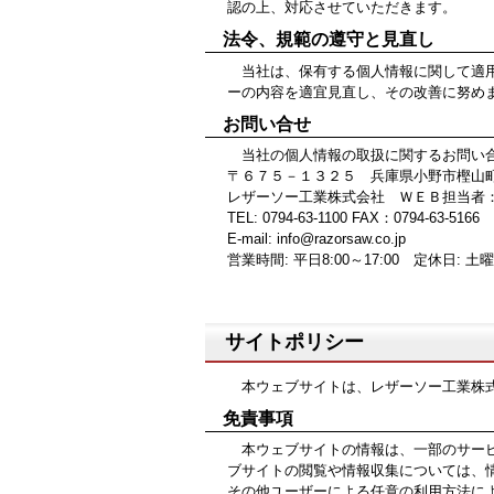
認の上、対応させていただきます。
法令、規範の遵守と見直し
当社は、保有する個人情報に関して適用
ーの内容を適宜見直し、その改善に努め
お問い合せ
当社の個人情報の取扱に関するお問い合
〒６７５－１３２５ 兵庫県小野市樫山
レザーソー工業株式会社 ＷＥＢ担当者
TEL: 0794-63-1100 FAX：0794-63-5166
E-mail:
info@razorsaw.co.jp
営業時間: 平日8:00～17:00 定休日: 土
サイトポリシー
本ウェブサイトは、レザーソー工業株式
免責事項
本ウェブサイトの情報は、一部のサービ
ブサイトの閲覧や情報収集については、
その他ユーザーによる任意の利用方法に