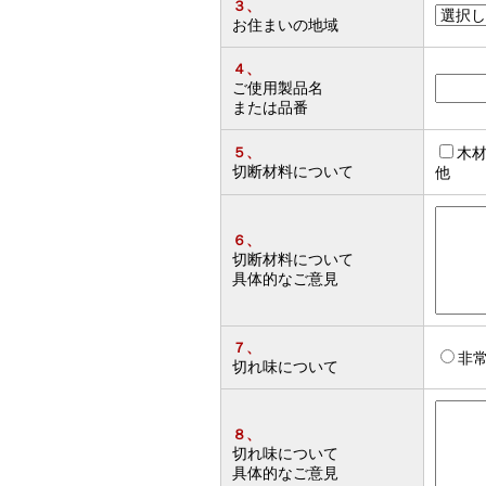
３、
お住まいの地域
４、
ご使用製品名
または品番
５、
木
切断材料について
他
６、
切断材料について
具体的なご意見
７、
非
切れ味について
８、
切れ味について
具体的なご意見