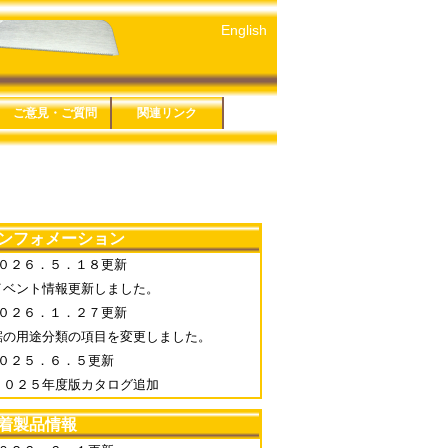
English
 仮枠
ご意見・ご質問
関連リンク
５年版
４年版
３年版
１年版
６年版
３年版
８年版
です剪定鋏
ーズ
シリーズ
ソー細工鋸
ＥＣＴシリーズ
シリーズ
ソー折込シリー
お問い合わせ
鋸アンケート
鋏アンケート
プライバシーポリシー
特定商取引法に基づく
玉鳥産業株式会社
みきかじや村
玉鳥トレーディング
関連リンク一覧
表記
 生木
 カーブ鋸
 万能
ＰＥ
ンフォメーション
０２６．５．１８更新
イベント情報更新しました。
０２６．１．２７更新
鋸の用途分類の項目を変更しました。
０２５．６．５更新
２０２５年度版カタログ追加
着製品情報