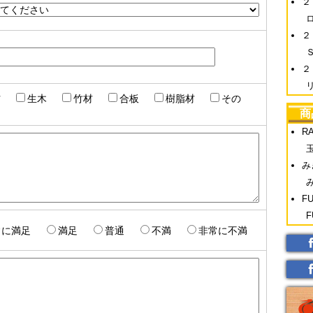
２
２
２
材
生木
竹材
合板
樹脂材
その
商
R
み
F
常に満足
満足
普通
不満
非常に不満