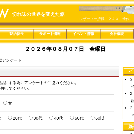
切れ味の世界を変えた鋸
レザーソー折鶴 ２４０ 造作
ＲＡＺＯＲＳＡＷ ＬＴ２４－Ａ
製品特長
サポート情報
イベント情報
会社概要
鋸の特長
楽なんです剪定鋏
Ｈｏｍｅｏｎｅ
ヤニピカ
用途分類一覧
適用材料一覧
替刃互換一覧
刃長サイズ一覧
みきかじや村製品
レシプロソー
楽なんです剪定鋏
ロープカッター
ヤニピカ
Ｈｏｍｅｏｎｅ
救助セット
製品紹介動画
取扱説明
鋸の製造工程
縦挽きと横挽き
鋸の使い方
鋸の歴史
旧商品適合替刃一覧
カタログ一覧
販促ツール
用途分類特長
本体特長
目立特長
製品詳細
Ｃｕｔｏｏｌ
Ｒｅｃｙｃｌｅ
木工
竹挽
仮枠
内装
家具
楽器
ＤＩＹ
樹脂
配管
造園
剪定
果樹
林業
園芸
リサイクル
金切
粗大ゴミ
レシプロソー
一般木材・集成材
ＭＤＦ
ＰＢ（ＯＳＢ）
薄板合板
コンパネ
丸太
黒檀・紫檀
デッキ材
竹材
生木
デコラ
アクリル
塩ビパイプ
鉄・アルミ
ダンボール・ペットボ
石膏ボード
Ａシリーズ
Ｂシリーズ
Ｃシリーズ
Ｄシリーズ
Ｅシリーズ
Ｆシリーズ
Ｇシリーズ
Ｈシリーズ
Ｊシリーズ
Ｋシリーズ
Ｌシリーズ
Ｍシリーズ
Ｑシリーズ
Ｒシリーズ
Ｓシリーズ
Ｔシリーズ
Ｕシリーズ
Ｖシリーズ
Ｗシリーズ
Ｘシリーズ
その他の製品
直柄タイプ
鞘付きタイプ
折込タイプ
高枝タイプ
カッタータイプ
固定式
レシプロソー
総合カタログ
単品カタログ
製品ＰＯＰ
替刃ＢＯＸ
１８０㎜
２１０㎜
２４０㎜
２７０㎜
３００㎜
３３０㎜
１５０㎜
２００㎜
２４０㎜
２５０㎜
２７０㎜
３００㎜
３３０㎜
２００㎜
２１０㎜
２４０㎜
３３０㎜
２４０㎜
３００㎜
３６０㎜
８０㎜
１００㎜
１２５㎜
６０㎜
２００㎜
概要
SDGs宣言
通年採用
２０２
２０２
２０２
２０２
２０１
２０１
２００
楽なん
Ｌシリ
一人前
レザー
ＳＥＬ
１８０
レザー
トル
ズ
２０２６年０８月０７日 金曜日
レザーソーＳＨＩＮＫＡ ２７０
ウッドスリム
レザーソー折鶴 ２４０ 細工
レザーソー細工鋸 片刃
レザーソー細工鋸 両刃
リトルジャックソー
レザーソー引廻鋸
ＲＡＺＯＲＳＡＷ ＬＣ３０－Ａ
青雲作ブルーハード ２４０
レザーソーＳＨＩＮＫＡ ２４０
ＣＡＳＴ園芸 ２００ カーブ
レザーソーＺＡ ＴＰＥ
ＣＡＳＴ ２００ 中目
楽なんです 剪定鋏 薔薇
スーパーハード０６-２７０ Ｔ
竹挽鋸 ２４０ ＴＰＥ
小さくても一人前 一般
リトルジャックソー
アンケート
イ
２
製品にする為にアンケートのご協力ください。
を押してください。
２
男
女
２
0代
20代
30代
40代
50代
60以
新