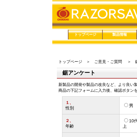
トップページ
製品情報
品番で検索
鋸（のこぎり）
鋏（はさみ）
メンテナンス用品
家庭用品
防災用品
トップページ
＞
ご意見・ご質問
＞ 鋸
鋸アンケート
新製品の開発や製品の改良など、より良い
商品の下記フォームに入力後、確認ボタン
１、
性別
２、
1
年齢
上