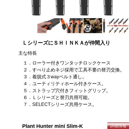
ＬシリーズにＳＨＩＮＫＡが仲間入り
主な特長
１．ローラー付きワンタッチロックケース
２．すべり止めネジ採用で工具不要の替刃交換。
３．着脱式３wayベルト通し。
４．ユーティリティホール付きケース。
５．ストラップ穴付きフィットグリップ。
６．Ｌシリーズと替刃共用可能。
７．SELECTシリーズ共用ケース。
Plant Hunter mini Slim-K
詳細情報