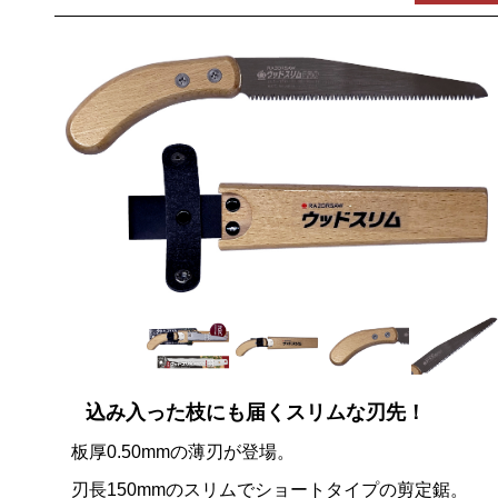
込み入った枝にも届くスリムな刃先！
板厚0.50mmの薄刃が登場。
刃長150mmのスリムでショートタイプの剪定鋸。