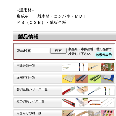
--適用材--
集成材・一般木材・コンパネ・ＭＤＦ
ＰＢ（ＯＳＢ）・薄板合板
製品情報
製品名・本体品番・替刃品番で
製品検索
検索して下さい。
検索例表示
用途分類一覧
適用材料一覧
替刃互換シリーズ一覧
鋸の刃長サイズ一覧
みきかじや村 鋸