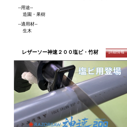
--用途--
造園・果樹
--適用材--
生木
レザーソー神速２００塩ビ・竹材
詳細情報