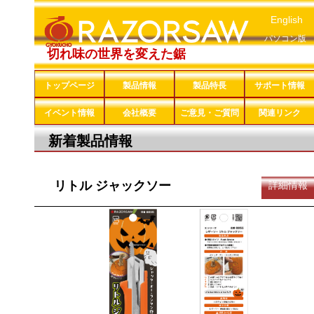
English
パソコン版
切れ味の世界を変えた鋸
トップページ
製品情報
製品特長
サポート情報
イベント情報
会社概要
ご意見・ご質問
関連リンク
新着製品情報
リトル ジャックソー
詳細情報