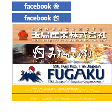
レザーソー工業株式会社 兵庫県小野市樫山町１３２３－２９
ＴＥＬ：０７９４－６３－１１００ ＦＡＸ：０７９４－６３－５１６６
copyright (c) RAZORSAW MANUFACTURING CO., LTD. All right reserved.