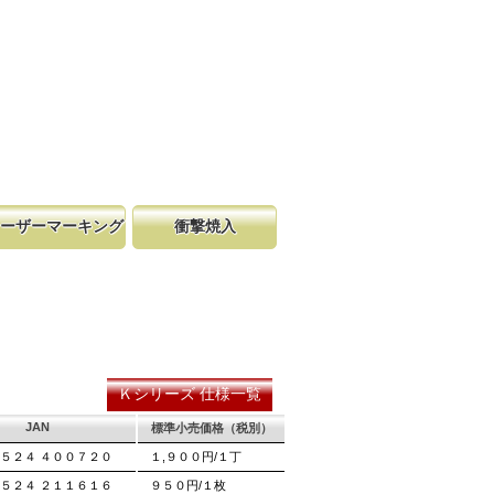
ーザーマーキング
衝撃焼入
まもってい
明記されている為、替刃の購入が容
は非常に硬く、中心部は鋸材柔軟性を保つ事
りません。
ーザーマーキングを使用し、マーク
耐摩耗性に優れ、粘りのある刃に仕上がりま
ています。
永切れする刃の秘訣です。
Ｋシリーズ 仕様一覧
JAN
標準小売価格（税別）
５２４ ４００７２０
１,９００円/１丁
５２４ ２１１６１６
９５０円/１枚