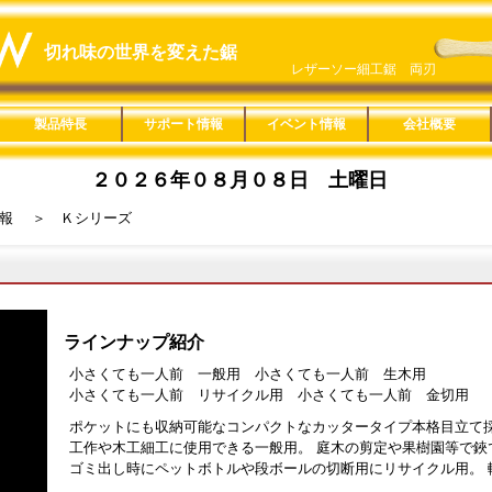
切れ味の世界を変えた鋸
レザーソー細工鋸 両刃
竹挽鋸 ２４０ ＴＰＥ
製品特長
サポート情報
イベント情報
会社概要
鋸の特長
楽なんです剪定鋏
Ｈｏｍｅｏｎｅ
ヤニピカ
用途分類一覧
適用材料一覧
替刃互換一覧
刃長サイズ一覧
みきかじや村製品
レシプロソー
楽なんです剪定鋏
ロープカッター
ヤニピカ
Ｈｏｍｅｏｎｅ
救助セット
製品紹介動画
取扱説明
鋸の製造工程
縦挽きと横挽き
鋸の使い方
鋸の歴史
旧商品適合替刃一覧
カタログ一覧
販促ツール
用途分類特長
本体特長
目立特長
製品詳細
Ｃｕｔｏｏｌ
Ｒｅｃｙｃｌｅ
木工
竹挽
仮枠
内装
家具
楽器
ＤＩＹ
樹脂
配管
造園
剪定
果樹
林業
園芸
リサイクル
金切
粗大ゴミ
レシプロソー
一般木材・集成材
ＭＤＦ
ＰＢ（ＯＳＢ）
薄板合板
コンパネ
丸太
黒檀・紫檀
デッキ材
竹材
生木
デコラ
アクリル
塩ビパイプ
鉄・アルミ
ダンボール・ペットボ
石膏ボード
Ａシリーズ
Ｂシリーズ
Ｃシリーズ
Ｄシリーズ
Ｅシリーズ
Ｆシリーズ
Ｇシリーズ
Ｈシリーズ
Ｊシリーズ
Ｋシリーズ
Ｌシリーズ
Ｍシリーズ
Ｑシリーズ
Ｒシリーズ
Ｓシリーズ
Ｔシリーズ
Ｕシリーズ
Ｖシリーズ
Ｗシリーズ
Ｘシリーズ
その他の製品
直柄タイプ
鞘付きタイプ
折込タイプ
高枝タイプ
カッタータイプ
固定式
レシプロソー
総合カタログ
単品カタログ
製品ＰＯＰ
替刃ＢＯＸ
１８０㎜
２１０㎜
２４０㎜
２７０㎜
３００㎜
３３０㎜
１５０㎜
２００㎜
２４０㎜
２５０㎜
２７０㎜
３００㎜
３３０㎜
２００㎜
２１０㎜
２４０㎜
３３０㎜
２４０㎜
３００㎜
３６０㎜
８０㎜
１００㎜
１２５㎜
６０㎜
２００㎜
概要
SDGs宣言
通年採用
２０２
２０２
２０２
２０２
２０１
２０１
２００
楽なん
Ｌシリ
一人前
レザー
ＳＥＬ
１８０
レザー
トル
ズ
２０２６年０８月０８日 土曜日
レザーソーＳＨＩＮＫＡ ２４０
神の器
レザーソー細工鋸 片刃
ＣＡＳＴ園芸 ２００ カーブ
ＣＡＳＴ ２００ 中目
恵み 薄刃 ３３０ 鞘付
レザーソーＺＡ ＴＰＥ
リトルジャックソー
小さくても一人前 一般
レザーソー導突鋸 ＴＰＥ
リトルジャックソー
楽なんです 剪定鋏 胡桃
レザーソー神速 ２００ 木材
レザーソー１８０ 両刃
青雲作ブルーハード ２４０
レザーソーＳＨＩＮＫＡ ２７０
ＲＡＺＯＲＳＡＷ ＬＴ２４－Ａ
レザーソー神速 ２００ 塩ビ
報
＞ Ｋシリーズ
ラインナップ紹介
小さくても一人前 一般用 小さくても一人前 生木用
小さくても一人前 リサイクル用 小さくても一人前 金切用
ポケットにも収納可能なコンパクトなカッタータイプ本格目立て
工作や木工細工に使用できる一般用。 庭木の剪定や果樹園等で鋏
ゴミ出し時にペットボトルや段ボールの切断用にリサイクル用。 