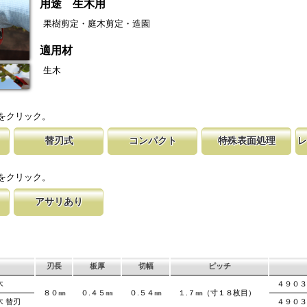
用途 生木用
果樹剪定・庭木剪定・造園
適用材
生木
をクリック。
替刃式
コンパクト
特殊表面処理
レ
剪定鋸
鋸です。
取り替える事で、ご購入時の切れ味が復活
１８０㎜以下で、道具箱にも収納できる使い易く、細工
鋸刃表面にメッキ処理をして、サビから鋸を
マークに替刃品番が
刃の表面部
す。
このサイズならポ
刃のマーキング（右下）に替刃品番を明記
作業や仕上げ作業に使いやすいサイズ。 ＤＩＹにもぴ
ます。 サビにより切断材料を汚す心配があ
易に行えます。 レ
によって、
をクリック。
ったり。
が消えないようにし
す。これが
アサリあり
す仕組み
差を付け、切れ味
げるアサリ加工をする事で、切断時に鋸刃
、けっし
は大鋸屑の排出の
れないようにしています。 板厚より切幅
ます。
刃長
板厚
切幅
ピッチ
木
４９０３
８０㎜
０.４５㎜
０.５４㎜
１.７㎜（寸１８枚目）
木 替刃
４９０３