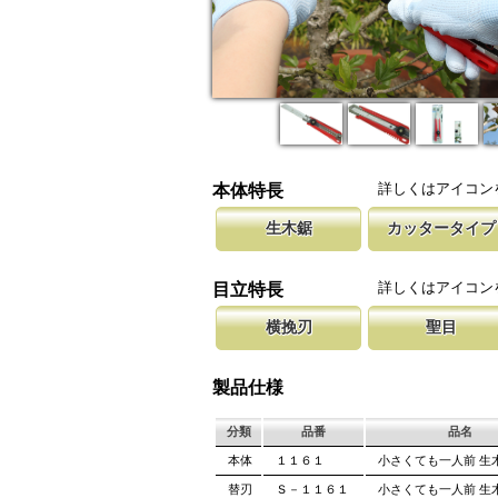
詳しくはアイコン
本体特長
生木鋸
カッタータイプ
生木鋸は伐採作業や造園に、山林の枝打ちには
カッターナイフのグリップを使用した
新しい鋸刃に
が、果樹園の剪定作業には果樹鋸が適していま
大きな鋸を持ち歩くのは大変ですが、
します。 鋸
詳しくはアイコン
目立特長
ケットに収納可能。
しています。
横挽刃
聖目
木材の繊維をある一定の巾で連続して切り落と
聖目とは、刃のエッジ部分に故意に段
刃を左右に広
になっています。 横挽刃を縦挽に使用すると
を向上させています。 段差の低い刃
が材料に挟ま
製品仕様
て良好な切れ味は望めません。
み働きます。
は大きくなり
分類
品番
品名
本体
１１６１
小さくても一人前 生
替刃
Ｓ－１１６１
小さくても一人前 生