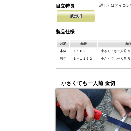
ペットボトルやダンボール、牛乳パックの切断
大きな鋸を持ち歩くのは大変ですが、
します。 鋸
詳しくはアイコン
目立特長
頂けます。
ケットに収納可能。
しています。
波形刃
ペットボトルやダンボール、厚紙等を切断する
適な刃形状です。 根切り用としても波形刃は
製品仕様
す。
分類
品番
品
本体
１１６２
小さくても一人前 
替刃
Ｓ－１１６２
小さくても一人前 リ
小さくても一人前 金切