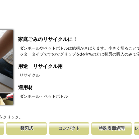
家庭ごみのリサイクルに！
ダンボールやペットボトルは結構かさばります。小さく切ること
ッタータイプですのでグリップをお持ちの方は替刃の購入のみで
用途 リサイクル用
リサイクル
適用材
ダンボール・ペットボトル
をクリック。
替刃式
コンパクト
特殊表面処理
レ
います。
鋸です。
取り替える事で、ご購入時の切れ味が復活
１８０㎜以下で、道具箱にも収納できる使い易く、細工
鋸刃表面にメッキ処理をして、サビから鋸を
マークに替刃品番が
刃の表面部