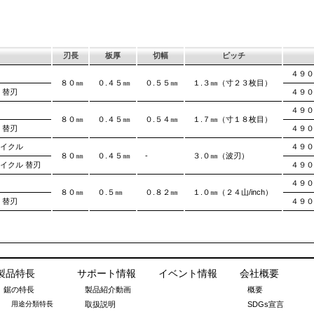
刃長
板厚
切幅
ピッチ
４９０
８０㎜
０.４５㎜
０.５５㎜
１.３㎜（寸２３枚目）
 替刃
４９０
４９０
８０㎜
０.４５㎜
０.５４㎜
１.７㎜（寸１８枚目）
 替刃
４９０
サイクル
４９０
８０㎜
０.４５㎜
-
３.０㎜（波刃）
イクル 替刃
４９０
４９０
８０㎜
０.５㎜
０.８２㎜
１.０㎜（２４山/inch）
 替刃
４９０
製品特長
サポート情報
イベント情報
会社概要
鋸の特長
製品紹介動画
概要
用途分類特長
取扱説明
SDGs宣言