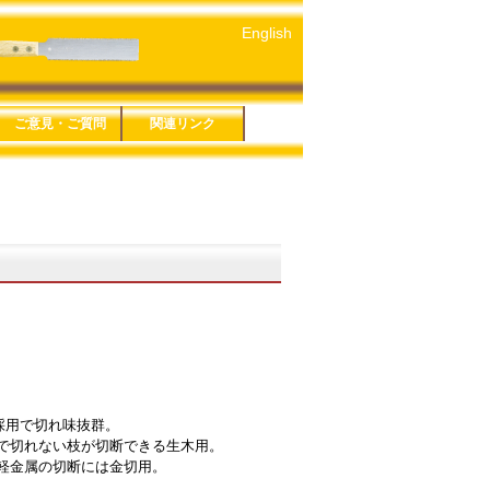
English
ご意見・ご質問
関連リンク
５年版
４年版
３年版
１年版
６年版
３年版
８年版
です剪定鋏
ーズ
シリーズ
ソー細工鋸
ＥＣＴシリーズ
シリーズ
ソー折込シリー
お問い合わせ
鋸アンケート
鋏アンケート
プライバシーポリシー
特定商取引法に基づく
玉鳥産業株式会社
みきかじや村
玉鳥トレーディング
関連リンク一覧
表記
 万能
 生木
 仮枠
採用で切れ味抜群。
で切れない枝が切断できる生木用。
軽金属の切断には金切用。