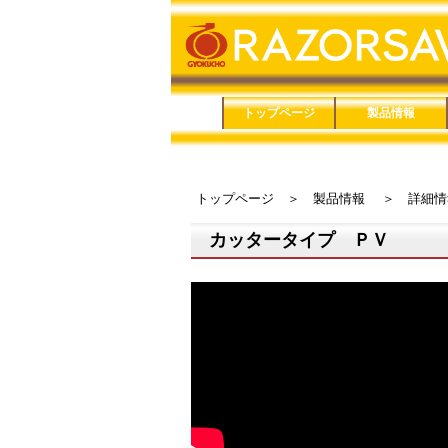
トップページ
製品情報
品番で検索
鋸（のこぎり）
鋏（はさみ）
メンテナンス用品
家庭用品
防災用品
トップページ
＞
製品情報
＞
詳細情
カッタータイプ ＰＶ