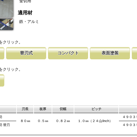
金切用
適用材
鉄・アルミ
をクリック。
替刃式
コンパクト
表面塗装
クルや工
鋸です。
取り替える事で、ご購入時の切れ味が復活
１８０㎜以下で、道具箱にも収納できる使い易く、細工
鋸刃の表面に塗装を施し錆の発生を抑制して
製品名、板厚、替刃
刃部と背部
ご使用い
このサイズならポ
刃のマーキング（右下）に替刃品番を明記
作業や仕上げ作業に使いやすいサイズ。 ＤＩＹにもぴ
事で刃部の
をクリック。
ったり。
に高周波
で、切断時に鋸刃
うに中心
。 板厚より切幅
刃長
板厚
切幅
ピッチ
切
４９０３
８０㎜
０.５㎜
０.８２㎜
１.０㎜（２４山/inch）
切 替刃
４９０３