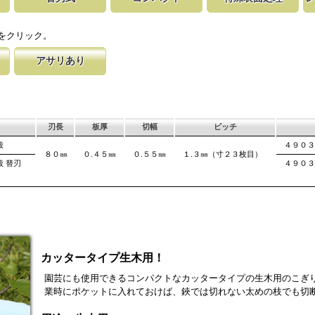
立てを施
鋸です。
取り替える事で、ご購入時の切れ味が復活
１８０㎜以下で、道具箱にも収納できる使い易く、細工
鋸刃表面にメッキ処理をして、サビから鋸を
マークに替刃品番が
刃の表面部
解体など
このサイズならポ
刃のマーキング（右下）に替刃品番を明記
作業や仕上げ作業に使いやすいサイズ。 ＤＩＹにもぴ
ます。 サビにより切断材料を汚す心配があ
易に行えます。 レ
によって、
をクリック。
ったり。
が消えないようにし
す。これが
アサリあり
す仕組み
差を付け、切れ味
げるアサリ加工をする事で、切断時に鋸刃
、けっし
は大鋸屑の排出の
れないようにしています。 板厚より切幅
ます。
刃長
板厚
切幅
ピッチ
般
４９０３
８０㎜
０.４５㎜
０.５５㎜
１.３㎜（寸２３枚目）
般 替刃
４９０３
カッタータイプ生木用！
園芸にも使用できるコンパクトなカッタータイプの生木用のこぎ
業時にポケットに入れておけば、鋏では切れない太めの枝でも切