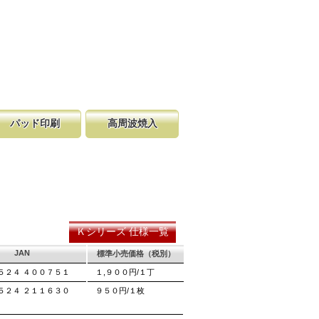
パッド印刷
高周波焼入
います。
の品番を印刷しています。
に高周波焼入れを施し中心部を硬化させない
強度を保ち刃折れを防いでいます。
Ｋシリーズ 仕様一覧
JAN
標準小売価格（税別）
５２４ ４００７５１
１,９００円/１丁
５２４ ２１１６３０
９５０円/１枚