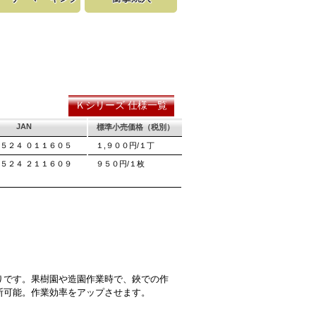
まもってい
明記されている為、替刃の購入が容
は非常に硬く、中心部は鋸材柔軟性を保つ事
りません。
ーザーマーキングを使用し、マーク
耐摩耗性に優れ、粘りのある刃に仕上がりま
ています。
永切れする刃の秘訣です。
Ｋシリーズ 仕様一覧
JAN
標準小売価格（税別）
５２４ ０１１６０５
１,９００円/１丁
５２４ ２１１６０９
９５０円/１枚
りです。果樹園や造園作業時で、鋏での作
断可能。作業効率をアップさせます。