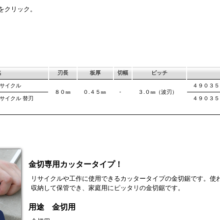
にご使用
このサイズならポ
刃のマーキング（右下）に替刃品番を明記
作業や仕上げ作業に使いやすいサイズ。 ＤＩＹにもぴ
ます。 サビにより切断材料を汚す心配があ
易に行えます。 レ
によって、
をクリック。
ったり。
が消えないようにし
す。これが
場合に最
有効で
名
刃長
板厚
切幅
ピッチ
リサイクル
４９０３５
８０㎜
０.４５㎜
-
３.０㎜（波刃）
サイクル 替刃
４９０３５
金切専用カッタータイプ！
リサイクルや工作に使用できるカッタータイプの金切鋸です。使
収納して保管でき、家庭用にピッタリの金切鋸です。
用途 金切用