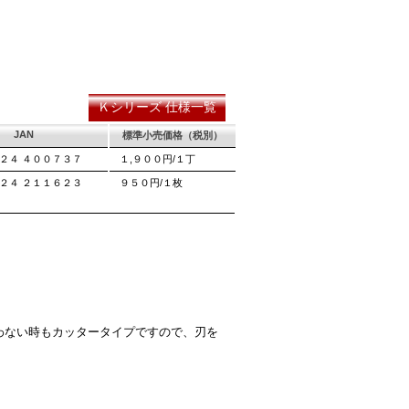
りません。
ーザーマーキングを使用し、マーク
耐摩耗性に優れ、粘りのある刃に仕上がりま
ています。
永切れする刃の秘訣です。
Ｋシリーズ 仕様一覧
JAN
標準小売価格（税別）
２４ ４００７３７
１,９００円/１丁
２４ ２１１６２３
９５０円/１枚
わない時もカッタータイプですので、刃を