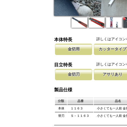
詳しくはアイコン
本体特長
金切用
カッタータイプ
鉄やアルミの切断にご使用ください。 リサイ
カッターナイフのグリップを使用した
新しい鋸刃に
作に重宝します。 ピアノ線等の硬い材料には
大きな鋸を持ち歩くのは大変ですが、
します。 鋸
詳しくはアイコン
目立特長
ただけません。
ケットに収納可能。
しています。
金切刃
アサリあり
木工用とは異なり金属を切断する為に刃の部分
刃を左右に広げるアサリ加工をする事
焼入れを施しています。 また、折れにくいよ
が材料に挟まれないようにしています
製品仕様
部には焼入れをしておりません。
は大きくなります。
分類
品番
品名
本体
１１６３
小さくても一人前 金
替刃
Ｓ－１１６３
小さくても一人前 金