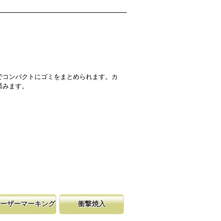
でコンパクトにゴミをまとめられます。カ
済みます。
ーザーマーキング
衝撃焼入
まもってい
明記されている為、替刃の購入が容
は非常に硬く、中心部は鋸材柔軟性を保つ事