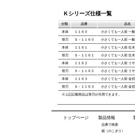
Ｋシリーズ仕様一覧
分類
品番
品名
本体
１１６０
小さくても一人前 一般
替刃
Ｓ－１１６０
小さくても一人前 一般
本体
１１６１
小さくても一人前 生木
替刃
Ｓ－１１６１
小さくても一人前 生木
本体
１１６２
小さくても一人前 リ
替刃
Ｓ－１１６２
小さくても一人前 リサ
本体
１１６３
小さくても一人前 金切
替刃
Ｓ－１１６３
小さくても一人前 金切
※上記記載商品は替刃が共用できます。
トップページ
製品情報
品番で検索
鋸（のこぎり）