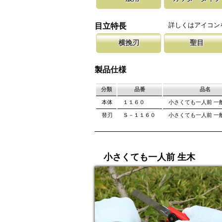
木材・竹材・塩ビ・プラスチックに対応した目
カッターナイフのグリップを使用した
新しい鋸刃に
しています。 お子様の工作や木製品の切断や
大きな鋸を持ち歩くのは大変ですが、
します。 鋸
詳しくはアイコン
目立特長
にご使用頂けます。
ケットに収納可能。
しています。
横挽刃
聖目
木材の繊維をある一定の巾で連続して切り落と
聖目とは、刃のエッジ部分に故意に段
刃を左右に広
になっています。 横挽刃を縦挽に使用すると
を向上させています。 段差の低い刃
が材料に挟ま
製品仕様
て良好な切れ味は望めません。
み働きます。
は大きくなり
分類
品番
品名
本体
１１６０
小さくても一人前 一
替刃
Ｓ－１１６０
小さくても一人前 一
小さくても一人前 生木