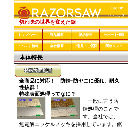
English
パソコン版
切れ味の世界を変えた鋸
トップページ
製品情報
製品特長
サポート情報
イベント情報
会社概要
ご意見・ご質問
関連リンク
本体特長
特殊表面処理
全商品に対応！ 防錆･防ヤニに優れ、耐久
性抜群！
特殊表面処理ってなに？
一般に言う防
錆処理のことで
す。当社では、
無電解ニッケルメッキを採用しています。鋸