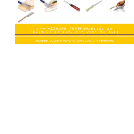
レザーソー工業株式会社 兵庫県小野市樫山町１３２３－２９
ＴＥＬ：０７９４－６３－１１００ ＦＡＸ：０７９４－６３－５１６６
copyright (c) RAZORSAW MANUFACTURING CO., LTD. All right reserved.