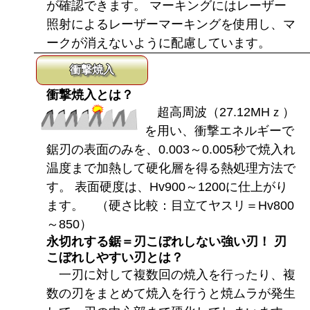
が確認できます。 マーキングにはレーザー
照射によるレーザーマーキングを使用し、マ
ークが消えないように配慮しています。
衝撃焼入
衝撃焼入とは？
超高周波（27.12MHｚ）
を用い、衝撃エネルギーで
鋸刃の表面のみを、0.003～0.005秒で焼入れ
温度まで加熱して硬化層を得る熱処理方法で
す。 表面硬度は、Hv900～1200に仕上がり
ます。 （硬さ比較：目立てヤスリ＝Hv800
～850）
永切れする鋸＝刃こぼれしない強い刃！ 刃
こぼれしやすい刃とは？
一刃に対して複数回の焼入を行ったり、複
数の刃をまとめて焼入を行うと焼ムラが発生