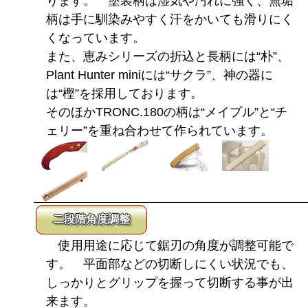
ります。 塗装柄は湿気や汚れに強く、無垢
柄は手に馴染みやすく汗をかいても滑りにく
くなっています。
また、恵みシリーズの折込と長柄には“朴”、
Plant Hunter miniには“サクラ”、神の器に
は“樫”を採用しております。
そのほかTRONC.180の柄は“メイプル”と“チ
ェリー”を重ね合わせて作られています。
二段階角度調整
使用用途に応じて鋸刃の角度が調整可能で
す。 平面部などの切断しにくい状況でも、
しっかりとグリップを握って切断する事が出
来ます。