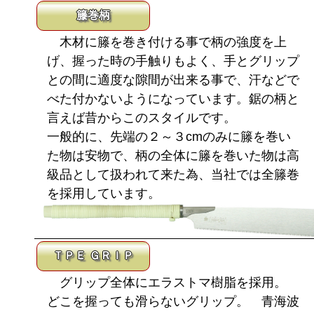
籐巻柄
木材に籐を巻き付ける事で柄の強度を上
げ、握った時の手触りもよく、手とグリップ
との間に適度な隙間が出来る事で、汗などで
べた付かないようになっています。鋸の柄と
言えば昔からこのスタイルです。
一般的に、先端の２～３cmのみに籐を巻い
た物は安物で、柄の全体に籐を巻いた物は高
級品として扱われて来た為、当社では全籐巻
を採用しています。
ＴＰＥ ＧＲＩＰ
グリップ全体にエラストマ樹脂を採用。
どこを握っても滑らないグリップ。 青海波