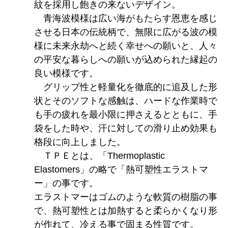
紋を採用し飽きの来ないデザイン。
青海波模様は広い海がもたらす恩恵を感じ
させる日本の伝統柄で、無限に広がる波の模
様に未来永劫へと続く幸せへの願いと、人々
の平安な暮らしへの願いが込められた縁起の
良い模様です。
グリップ性と軽量化を徹底的に追及した形
状とそのソフトな感触は、ハードな作業時で
も手の疲れを最小限に押さえるとともに、手
袋をした時や、汗に対しての滑り止め効果も
格段に向上しました。
ＴＰＥとは、「Thermoplastic
Elastomers」の略で「熱可塑性エラストマ
ー」の事です。
エラストマーはゴムのような軟質の樹脂の事
で、熱可塑性とは加熱すると柔らかくなり形
が作れて、冷える事で固まる性質です。