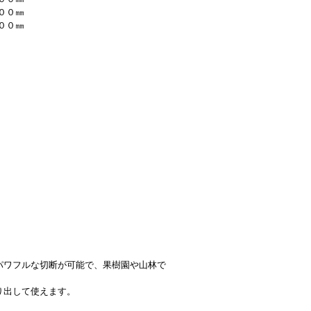
００㎜
００㎜
パワフルな切断が可能で、果樹園や山林で
り出して使えます。