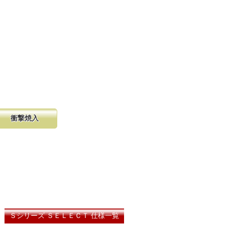
衝撃焼入
の購入が容
硬く、中心部は鋸材柔軟性を保つ事
し、マーク
に優れ、粘りのある刃に仕上がりま
る刃の秘訣です。
断時に鋸刃
厚より切幅
Ｓシリーズ ＳＥＬＥＣＴ 仕様一覧