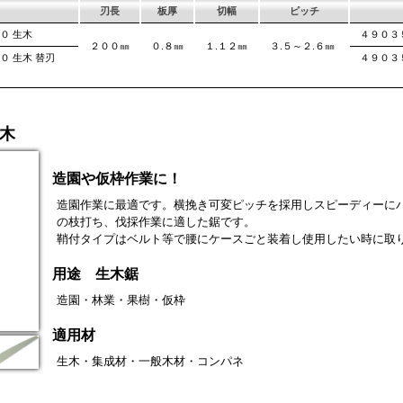
刃長
板厚
切幅
ピッチ
００ 生木
４９０３
２００㎜
０.８㎜
１.１２㎜
３.５～２.６㎜
０ 生木 替刃
４９０３
 生木
造園や仮枠作業に！
造園作業に最適です。横挽き可変ピッチを採用しスピーディーに
の枝打ち、伐採作業に適した鋸です。
鞘付タイプはベルト等で腰にケースごと装着し使用したい時に取
用途 生木鋸
造園・林業・果樹・仮枠
適用材
生木・集成材・一般木材・コンパネ