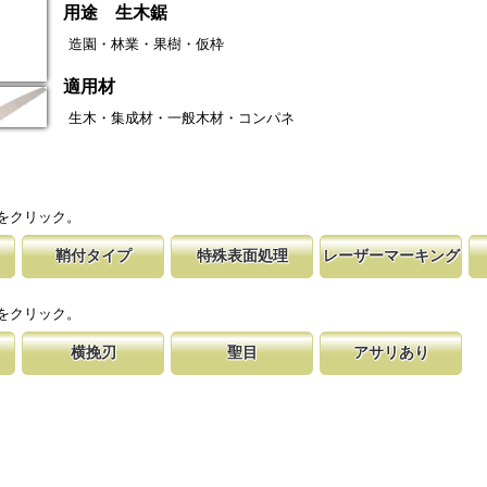
用途 生木鋸
造園・林業・果樹・仮枠
適用材
生木・集成材・一般木材・コンパネ
をクリック。
鞘付タイプ
特殊表面処理
レーザーマーキング
剪定鋸
時の切れ味が復活
下げて収納が可能な鞘付タイプは、造園や
鋸刃表面にメッキ処理をして、サビから鋸をまもってい
マークに替刃品番が明記されている為、替刃
刃の表面部は非常に
す。
に替刃品番を明記
作業など野外での使用が主な商品に採用し
ます。 サビにより切断材料を汚す心配がありません。
易に行えます。 レーザーマーキングを使用
によって、耐摩耗性
をクリック。
が消えないようにしています。
す。これが永切れす
横挽刃
聖目
アサリあり
なる目立
する事で、大鋸屑
ある一定の巾で連続して切り落とす仕組み
聖目とは、刃のエッジ部分に故意に段差を付け、切れ味
刃を左右に広げるアサリ加工をする事で、切
にした目
揮します。
す。 横挽刃を縦挽に使用すると、けっし
を向上させています。 段差の低い刃は大鋸屑の排出の
が材料に挟まれないようにしています。 板
味は望めません。
み働きます。
は大きくなります。