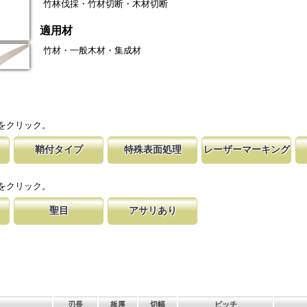
竹林伐採・竹材切断・木材切断
適用材
竹材・一般木材・集成材
をクリック。
鞘付タイプ
特殊表面処理
レーザーマーキング
の仕上げ
時の切れ味が復活
下げて収納が可能な鞘付タイプは、造園や
鋸刃表面にメッキ処理をして、サビから鋸をまもってい
マークに替刃品番が明記されている為、替刃
刃の表面部は非常に
に替刃品番を明記
作業など野外での使用が主な商品に採用し
ます。 サビにより切断材料を汚す心配がありません。
易に行えます。 レーザーマーキングを使用
によって、耐摩耗性
をクリック。
が消えないようにしています。
す。これが永切れす
聖目
アサリあり
に比べ、
切り落とす仕組み
のエッジ部分に故意に段差を付け、切れ味
刃を左右に広げるアサリ加工をする事で、切断時に鋸刃
用すると、けっし
います。 段差の低い刃は大鋸屑の排出の
が材料に挟まれないようにしています。 板厚より切幅
は大きくなります。
刃長
板厚
切幅
ピッチ