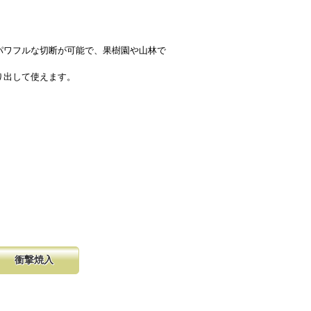
パワフルな切断が可能で、果樹園や山林で
り出して使えます。
衝撃焼入
の購入が容
硬く、中心部は鋸材柔軟性を保つ事
し、マーク
に優れ、粘りのある刃に仕上がりま
る刃の秘訣です。