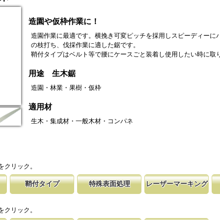
造園や仮枠作業に！
造園作業に最適です。横挽き可変ピッチを採用しスピーディーに
の枝打ち、伐採作業に適した鋸です。
鞘付タイプはベルト等で腰にケースごと装着し使用したい時に取
用途 生木鋸
造園・林業・果樹・仮枠
適用材
生木・集成材・一般木材・コンパネ
をクリック。
鞘付タイプ
特殊表面処理
レーザーマーキング
剪定鋸
時の切れ味が復活
下げて収納が可能な鞘付タイプは、造園や
鋸刃表面にメッキ処理をして、サビから鋸をまもってい
マークに替刃品番が明記されている為、替刃
刃の表面部は非常に
す。
に替刃品番を明記
作業など野外での使用が主な商品に採用し
ます。 サビにより切断材料を汚す心配がありません。
易に行えます。 レーザーマーキングを使用
によって、耐摩耗性
をクリック。
が消えないようにしています。
す。これが永切れす