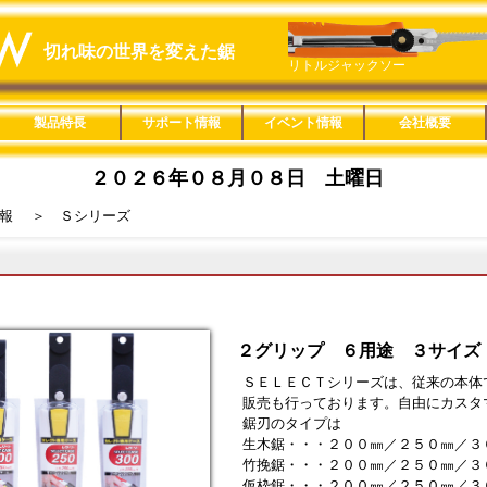
切れ味の世界を変えた鋸
リトルジャックソー
リトルジャックソー
ＣＡＳＴ園芸 ２００ カーブ
製品特長
サポート情報
イベント情報
会社概要
鋸の特長
楽なんです剪定鋏
Ｈｏｍｅｏｎｅ
ヤニピカ
用途分類一覧
適用材料一覧
替刃互換一覧
刃長サイズ一覧
みきかじや村製品
レシプロソー
楽なんです剪定鋏
ロープカッター
ヤニピカ
Ｈｏｍｅｏｎｅ
救助セット
製品紹介動画
取扱説明
鋸の製造工程
縦挽きと横挽き
鋸の使い方
鋸の歴史
旧商品適合替刃一覧
カタログ一覧
販促ツール
用途分類特長
本体特長
目立特長
製品詳細
Ｃｕｔｏｏｌ
Ｒｅｃｙｃｌｅ
木工
竹挽
仮枠
内装
家具
楽器
ＤＩＹ
樹脂
配管
造園
剪定
果樹
林業
園芸
リサイクル
金切
粗大ゴミ
レシプロソー
一般木材・集成材
ＭＤＦ
ＰＢ（ＯＳＢ）
薄板合板
コンパネ
丸太
黒檀・紫檀
デッキ材
竹材
生木
デコラ
アクリル
塩ビパイプ
鉄・アルミ
ダンボール・ペットボ
石膏ボード
Ａシリーズ
Ｂシリーズ
Ｃシリーズ
Ｄシリーズ
Ｅシリーズ
Ｆシリーズ
Ｇシリーズ
Ｈシリーズ
Ｊシリーズ
Ｋシリーズ
Ｌシリーズ
Ｍシリーズ
Ｑシリーズ
Ｒシリーズ
Ｓシリーズ
Ｔシリーズ
Ｕシリーズ
Ｖシリーズ
Ｗシリーズ
Ｘシリーズ
その他の製品
直柄タイプ
鞘付きタイプ
折込タイプ
高枝タイプ
カッタータイプ
固定式
レシプロソー
総合カタログ
単品カタログ
製品ＰＯＰ
替刃ＢＯＸ
１８０㎜
２１０㎜
２４０㎜
２７０㎜
３００㎜
３３０㎜
１５０㎜
２００㎜
２４０㎜
２５０㎜
２７０㎜
３００㎜
３３０㎜
２００㎜
２１０㎜
２４０㎜
３３０㎜
２４０㎜
３００㎜
３６０㎜
８０㎜
１００㎜
１２５㎜
６０㎜
２００㎜
概要
SDGs宣言
通年採用
２０２
２０２
２０２
２０２
２０１
２０１
２００
楽なん
Ｌシリ
一人前
レザー
ＳＥＬ
１８０
レザー
トル
ズ
２０２６年０８月０８日 土曜日
レザーソー折鶴 ２４０ 細工
レザーソー折鶴 ２４０ 造作
楽なんです 剪定鋏 藍
ＣＡＳＴ ２００ 中目
レザーソーＳＨＩＮＫＡ ２４０
レザーソーＺＡ ＴＰＥ
レザーソー導突鋸 ＴＰＥ
レザーソー１８０ 両刃
レザーソー細工鋸 両刃
竹挽鋸 ２４０ ＴＰＥ
ウッドスリム
楽なんです 剪定鋏 鶯
レザーソーＳＨＩＮＫＡ ２７０
楽なんです 剪定鋏 薔薇
木挽 ３３０
レザーソー神速 ６０ 木材
レザーソー神速 ２００ 木材
報
＞ Ｓシリーズ
２グリップ ６用途 ３サイズ
ＳＥＬＥＣＴシリーズは、従来の本体
販売も行っております。自由にカスタ
鋸刃のタイプは
生木鋸・・・２００㎜／２５０㎜／３
竹挽鋸・・・２００㎜／２５０㎜／３
仮枠鋸・・・２００㎜／２５０㎜／３