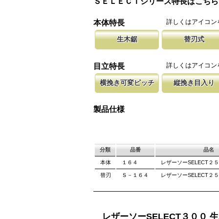
ＳＥＬＥＣＴシリーズ特長はこちら
詳しくはアイコン
本体特長
生木鋸
替刃式
生木鋸は伐採作業や造園に、山林の枝打ちには
新しい鋸刃に取り替える事で、ご購入
腰に鞘を吊り
が、果樹園の剪定作業には果樹鋸が適していま
します。 鋸刃のマーキング（右下）
果樹園、型枠
詳しくはアイコン
目立特長
しています。
ております。
横挽き可変ピッチ
縦挽き目入り
刃先はピッチが大きく、刃元へ行くほど小さく
横挽の刃に、何カ所か縦挽き目を配置
木材の繊維を
てで、刃全体で均等に切進むことが出来るよう
のかきだしを助け、良好な切れ味を発
になっていま
製品仕様
立てです。
て良好な切れ
分類
品番
品名
本体
１６４
レザーソーSELECT２
替刃
Ｓ－１６４
レザーソーSELECT２５
レザーソーSELECT３００