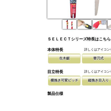
ＳＥＬＥＣＴシリーズ特長はこちら
詳しくはアイコン
本体特長
生木鋸
替刃式
生木鋸は伐採作業や造園に、山林の枝打ちには
新しい鋸刃に取り替える事で、ご購入
腰に鞘を吊り
が、果樹園の剪定作業には果樹鋸が適していま
します。 鋸刃のマーキング（右下）
果樹園、型枠
詳しくはアイコン
目立特長
しています。
ております。
横挽き可変ピッチ
縦挽き目入り
刃先はピッチが大きく、刃元へ行くほど小さく
横挽の刃に、何カ所か縦挽き目を配置
木材の繊維を
てで、刃全体で均等に切進むことが出来るよう
のかきだしを助け、良好な切れ味を発
になっていま
製品仕様
立てです。
て良好な切れ