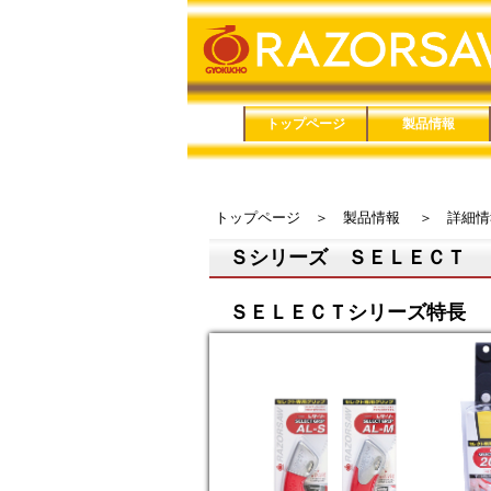
トップページ
製品情報
品番で検索
鋸（のこぎり）
鋏（はさみ）
メンテナンス用品
家庭用品
防災用品
トップページ
＞
製品情報
＞
詳細情
Ｓシリーズ ＳＥＬＥＣＴ
ＳＥＬＥＣＴシリーズ特長