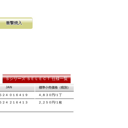
衝撃焼入
の購入が容
硬く、中心部は鋸材柔軟性を保つ事
し、マーク
に優れ、粘りのある刃に仕上がりま
る刃の秘訣です。
断時に鋸刃
厚より切幅
Ｓシリーズ ＳＥＬＥＣＴ 仕様一覧
JAN
標準小売価格（税別）
５２４ ０１６４１９
４,８３０円/１丁
５２４ ２１６４１３
２,２５０円/１枚