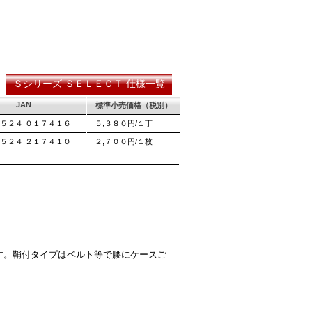
断時に鋸刃
厚より切幅
Ｓシリーズ ＳＥＬＥＣＴ 仕様一覧
JAN
標準小売価格（税別）
５２４ ０１７４１６
５,３８０円/１丁
５２４ ２１７４１０
２,７００円/１枚
す。鞘付タイプはベルト等で腰にケースご