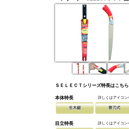
ＳＥＬＥＣＴシリーズ特長はこちら
詳しくはアイコン
本体特長
生木鋸
替刃式
生木鋸は伐採作業や造園に、山林の枝打ちには
新しい鋸刃に取り替える事で、ご購入
腰に鞘を吊り
が、果樹園の剪定作業には果樹鋸が適していま
します。 鋸刃のマーキング（右下）
果樹園、型枠
詳しくはアイコン
目立特長
しています。
ております。