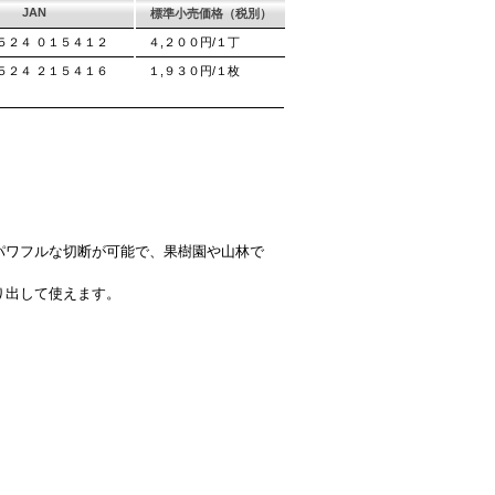
JAN
標準小売価格（税別）
５２４ ０１５４１２
４,２００円/１丁
５２４ ２１５４１６
１,９３０円/１枚
パワフルな切断が可能で、果樹園や山林で
り出して使えます。