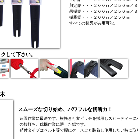
剪定鋸・・・２００㎜／２５０㎜／３
果樹鋸・・・２００㎜／２５０㎜／３
樹脂鋸・・・２００㎜／２５０㎜
すべての替刃が共用可能。
ックして下さい。
 生木
スムーズな切り始め、パワフルな切断力！
造園作業に最適です。横挽き可変ピッチを採用しスピーディーに
の枝打ち、伐採作業に適した鋸です。
鞘付タイプはベルト等で腰にケースごと装着し使用したい時に取