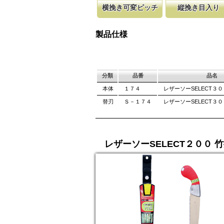
横挽き可変ピッチ
縦挽き目入り
刃先はピッチが大きく、刃元へ行くほど小さく
横挽の刃に、何カ所か縦挽き目を配置
木材の繊維を
てで、刃全体で均等に切進むことが出来るよう
のかきだしを助け、良好な切れ味を発
になっていま
製品仕様
立てです。
て良好な切れ
分類
品番
品名
本体
１７４
レザーソーSELECT３
替刃
Ｓ－１７４
レザーソーSELECT３０
レザーソーSELECT２００ 