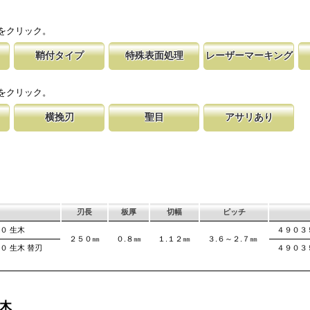
をクリック。
鞘付タイプ
特殊表面処理
レーザーマーキング
剪定鋸
時の切れ味が復活
下げて収納が可能な鞘付タイプは、造園や
鋸刃表面にメッキ処理をして、サビから鋸をまもってい
マークに替刃品番が明記されている為、替刃
刃の表面部は非常に
す。
に替刃品番を明記
作業など野外での使用が主な商品に採用し
ます。 サビにより切断材料を汚す心配がありません。
易に行えます。 レーザーマーキングを使用
によって、耐摩耗性
をクリック。
が消えないようにしています。
す。これが永切れす
横挽刃
聖目
アサリあり
なる目立
する事で、大鋸屑
ある一定の巾で連続して切り落とす仕組み
聖目とは、刃のエッジ部分に故意に段差を付け、切れ味
刃を左右に広げるアサリ加工をする事で、切
にした目
揮します。
す。 横挽刃を縦挽に使用すると、けっし
を向上させています。 段差の低い刃は大鋸屑の排出の
が材料に挟まれないようにしています。 板
味は望めません。
み働きます。
は大きくなります。
刃長
板厚
切幅
ピッチ
５０ 生木
４９０３
２５０㎜
０.８㎜
１.１２㎜
３.６～２.７㎜
０ 生木 替刃
４９０３
 生木