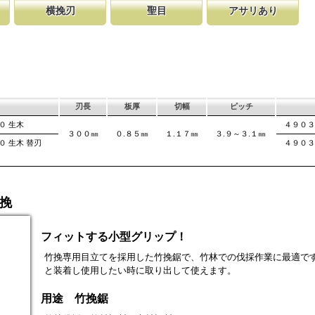
横挽刃
聖目
アサリあり
なる目立
する事で、大鋸屑
ある一定の巾で連続して切り落とす仕組み
聖目とは、刃のエッジ部分に故意に段差を付け、切れ味
刃を左右に広げるアサリ加工をする事で、切
にした目
揮します。
す。 横挽刃を縦挽に使用すると、けっし
を向上させています。 段差の低い刃は大鋸屑の排出の
が材料に挟まれないようにしています。 板
味は望めません。
み働きます。
は大きくなります。
刃長
板厚
切幅
ピッチ
００ 生木
４９０３
３００㎜
０.８５㎜
１.１７㎜
３.９～３.１㎜
０ 生木 替刃
４９０３
竹挽
フィットする小型グリップ！
竹挽専用目立てを採用した竹挽鋸で、竹林での伐採作業に最適で
と装着し使用したい時に取り出して使えます。
用途 竹挽鋸