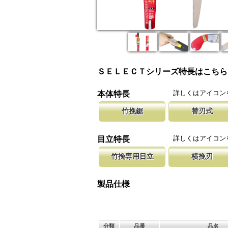
ＳＥＬＥＣＴシリーズ特長はこちら
詳しくはアイコン
本体特長
竹挽鋸
替刃式
竹挽鋸ですが、木工細工から竹細工、造作作業
新しい鋸刃に取り替える事で、ご購入
腰に鞘を吊り
等に使用して頂けます。
します。 鋸刃のマーキング（右下）
果樹園、型枠
詳しくはアイコン
目立特長
しています。
ております。
竹挽専用目立
横挽刃
竹は繊維が強い為、綺麗に切断する為に木材用
木材の繊維をある一定の巾で連続して
聖目とは、刃
エッジを鋭く仕上げています。
になっています。 横挽刃を縦挽に使
を向上させて
製品仕様
て良好な切れ味は望めません。
み働きます。
分類
品番
品名