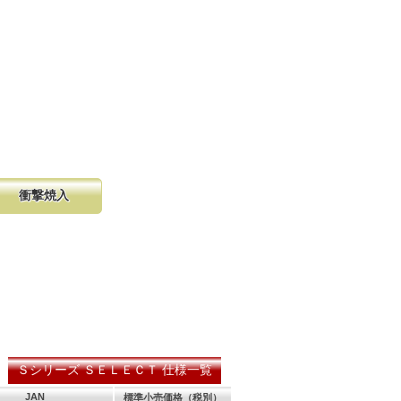
衝撃焼入
の購入が容
硬く、中心部は鋸材柔軟性を保つ事
し、マーク
に優れ、粘りのある刃に仕上がりま
る刃の秘訣です。
Ｓシリーズ ＳＥＬＥＣＴ 仕様一覧
JAN
標準小売価格（税別）