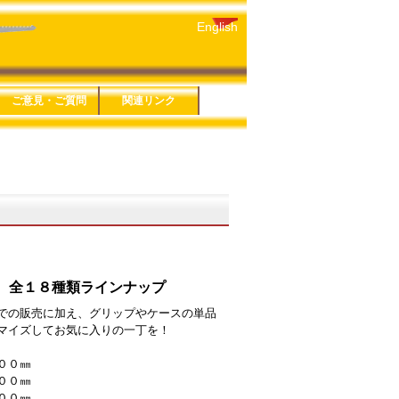
English
ご意見・ご質問
関連リンク
５年版
４年版
３年版
１年版
６年版
３年版
８年版
です剪定鋏
ーズ
シリーズ
ソー細工鋸
ＥＣＴシリーズ
シリーズ
ソー折込シリー
お問い合わせ
鋸アンケート
鋏アンケート
プライバシーポリシー
特定商取引法に基づく
玉鳥産業株式会社
みきかじや村
玉鳥トレーディング
関連リンク一覧
表記
 万能
 生木
 全１８種類ラインナップ
での販売に加え、グリップやケースの単品
マイズしてお気に入りの一丁を！
００㎜
００㎜
００㎜