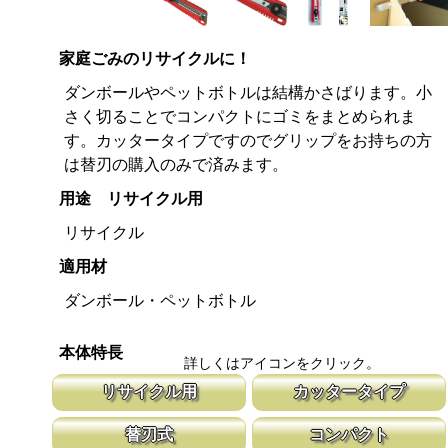
家庭ごみのリサイクルに！
ダンボールやペットボトルは結構かさばります。小
さく切ることでコンパクトにゴミをまとめられま
す。カッタータイプですのでグリップをお持ちの方
は替刃の購入のみで済みます。
用途 リサイクル用
リサイクル
適用材
ダンボール・ペットボトル
本体特長
詳しくはアイコンをクリック。
リサイクル用
カッタータイプ
リサイクル用に開発した波形の刃を採用しています。 ペットボト
カッターナイフのグリップを使用した鋸で
替刃式
コンパクト
ルやダンボール、牛乳パックの切断にご使用頂けます。
大きな鋸を持ち歩くのは大変ですが、この