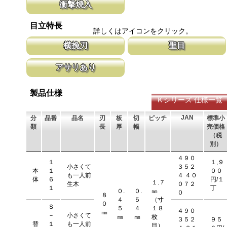
衝撃焼入
ビにより切断材料を汚す心配がありません。
す。 レーザーマーキングを使用し、マー
います。
刃の表面部は非常に硬く、中心部は鋸材柔軟性を保つ事によって、
目立特長
耐摩耗性に優れ、粘りのある刃に仕上がります。これが永切れする
詳しくはアイコンをクリック。
刃の秘訣です。
横挽刃
聖目
木材の繊維をある一定の巾で連続して切り落とす仕組みになってい
聖目とは、刃のエッジ部分に故意に段差を
アサリあり
ます。 横挽刃を縦挽に使用すると、けっして良好な切れ味は望め
ています。 段差の低い刃は大鋸屑の排出
ません。
刃を左右に広げるアサリ加工をする事で、切断時に鋸刃が材料に挟
まれないようにしています。 板厚より切幅は大きくなります。
製品仕様
Ｋシリーズ 仕様一覧
JAN
分
品番
品名
刃
板
切
ピッチ
標準小
類
長
厚
幅
売価格
（税
別）
４９０
１
１,９
小さくて
３５２
本
１
００
も一人前
４ ４０
体
６
円/１
１.７
生木
０７２
１
丁
０.
０.
㎜
０
８
４
５
（寸
０
Ｓ
５
４
１８
４９０
㎜
－
小さくて
㎜
㎜
枚
３５２
９５
替
１
も一人前
目）