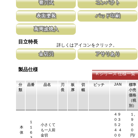
替刃式
コンパクト
ます。 ピアノ線等の硬い材料にはご使用いただけません。
大きな鋸を持ち歩くのは大変ですが、この
納可能。
新しい鋸刃に取り替える事で、ご購入時の切れ味が復活します。
１８０㎜以下で、道具箱にも収納できる使
表面塗装
パッド印刷
鋸刃のマーキング（右下）に替刃品番を明記しています。
げ作業に使いやすいサイズ。 ＤＩＹにも
鋸刃の表面に塗装を施し錆の発生を抑制しています。
製品名、板厚、替刃の品番を印刷していま
高周波焼入
刃部と背部に高周波焼入れを施し中心部を硬化させない事で刃部の
目立特長
強度を保ち刃折れを防いでいます。
詳しくはアイコンをクリック。
金切刃
アサリあり
木工用とは異なり金属を切断する為に刃の部分に高周波焼入れを施
刃を左右に広げるアサリ加工をする事で、
しています。 また、折れにくいように中心部には焼入れをしてお
まれないようにしています。 板厚より切
製品仕様
りません。
Ｋシリーズ 仕様一覧
JAN
分
品番
品名
刃
板
切
ピッチ
標準
類
長
厚
幅
小売
価格
（税
別）
４９
１,
０３
９
１
小さくて
５２
０
本
１
も一人前
４ ４
０
体
６
金切
００
円/
３