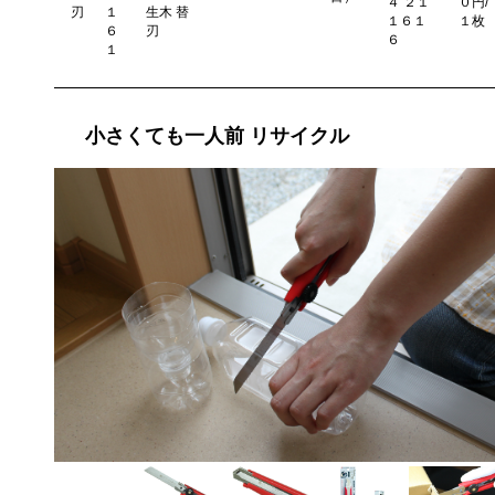
４ ２１
０円/
刃
１
生木 替
１６１
１枚
６
刃
６
１
小さくても一人前 リサイクル