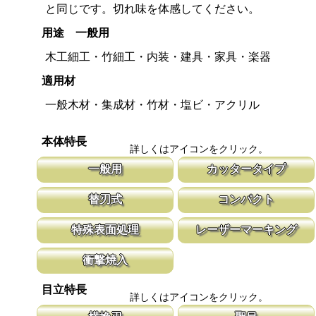
と同じです。切れ味を体感してください。
用途 一般用
木工細工・竹細工・内装・建具・家具・楽器
適用材
一般木材・集成材・竹材・塩ビ・アクリル
本体特長
詳しくはアイコンをクリック。
一般用
カッタータイプ
木材・竹材・塩ビ・プラスチックに対応した目立てを施していま
カッターナイフのグリップを使用した鋸で
替刃式
コンパクト
す。 お子様の工作や木製品の切断や解体などにご使用頂けます。
大きな鋸を持ち歩くのは大変ですが、この
納可能。
新しい鋸刃に取り替える事で、ご購入時の切れ味が復活します。
１８０㎜以下で、道具箱にも収納できる使
特殊表面処理
レーザーマーキング
鋸刃のマーキング（右下）に替刃品番を明記しています。
げ作業に使いやすいサイズ。 ＤＩＹにも
鋸刃表面にメッキ処理をして、サビから鋸をまもっています。 サ
マークに替刃品番が明記されている為、替
衝撃焼入
ビにより切断材料を汚す心配がありません。
す。 レーザーマーキングを使用し、マー
います。
刃の表面部は非常に硬く、中心部は鋸材柔軟性を保つ事によって、
目立特長
耐摩耗性に優れ、粘りのある刃に仕上がります。これが永切れする
詳しくはアイコンをクリック。
刃の秘訣です。