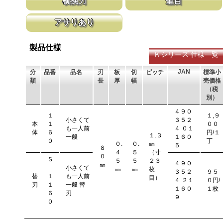
横挽刃
聖目
木材の繊維をある一定の巾で連続して切り落とす仕組みになってい
聖目とは、刃のエッジ部分に故意に段差を
アサリあり
ます。 横挽刃を縦挽に使用すると、けっして良好な切れ味は望め
ています。 段差の低い刃は大鋸屑の排出
ません。
刃を左右に広げるアサリ加工をする事で、切断時に鋸刃が材料に挟
まれないようにしています。 板厚より切幅は大きくなります。
製品仕様
Ｋシリーズ 仕様一覧
JAN
分
品番
品名
刃
板
切
ピッチ
標準小
類
長
厚
幅
売価格
（税
別）
４９０
１
１,９
小さくて
３５２
本
１
００
も一人前
４ ０１
体
６
円/１
１.３
一般
１６０
０
丁
０.
０.
㎜
５
８
４
５
（寸
０
Ｓ
５
５
２３
４９０
㎜
－
小さくて
㎜
㎜
枚
３５２
９５
替
１
も一人前
目）
４ ２１
０円/
刃
１
一般 替
１６０
１枚
６
刃
９
０