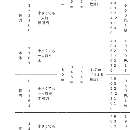
５
５
４９
㎜
枚目）
Ｓ
９
㎜
㎜
０３
－
５
小さくても
５２
替
１
０
一人前 一
４ ２
刃
１
円/
般 替刃
１１
６
１
６０
０
枚
９
４９
１,
０３
９
１
小さくても
５２
０
本
１
一人前 生
４ ４
０
体
６
木
００
円/
１
７２
１
０.
０.
８
１.７㎜
０
丁
４
５
０
（寸１８
５
４
４９
㎜
枚目）
Ｓ
９
㎜
㎜
０３
－
５
小さくても
５２
替
１
０
一人前 生
４ ２
刃
１
円/
木 替刃
１１
６
１
６１
１
枚
６
４９
１,
０３
９
１
小さくても
５２
０
本
１