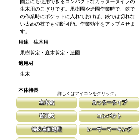
園芸にも使用できるコンパクトなカッタータイプの
生木用のこぎりです。果樹園や造園作業時で、鋏で
の作業時にポケットに入れておけば、鋏では切れな
い太めの枝でも切断可能。作業効率をアップさせま
す。
用途 生木用
果樹剪定・庭木剪定・造園
適用材
生木
本体特長
詳しくはアイコンをクリック。
生木鋸
カッタータイプ
生木鋸は伐採作業や造園に、山林の枝打ちには剪定鋸が、果樹園の
カッターナイフのグリップを使用した鋸で
替刃式
コンパクト
剪定作業には果樹鋸が適しています。
大きな鋸を持ち歩くのは大変ですが、この
納可能。
新しい鋸刃に取り替える事で、ご購入時の切れ味が復活します。
１８０㎜以下で、道具箱にも収納できる使
特殊表面処理
レーザーマーキング
鋸刃のマーキング（右下）に替刃品番を明記しています。
げ作業に使いやすいサイズ。 ＤＩＹにも
鋸刃表面にメッキ処理をして、サビから鋸をまもっています。 サ
マークに替刃品番が明記されている為、替