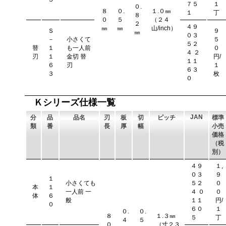
７５
１
０.
８
０.
１.０㎜
１
丁
８
０
５
（２４
２
４９
㎜
㎜
山/inch）
Ｓ
９
㎜
０３
－
小さくて
５
５２
替
１
も一人前
０
４ ２
刃
１
金切 替
円/
１１
６
刃
１
６３
３
枚
０
Ｋシリーズ仕様一覧
JAN
分
品
品名
刃
板
切
ピッチ
標準
類
番
長
厚
幅
小売
価格
（税
別）
４９
１,
０３
９
１
小さくても
５２
０
本
１
一人前 一
４ ０
０
体
６
般
１１
円/
０
６０
１
０.
０.
８
１.３㎜
５
丁
４
５
０
（寸２３