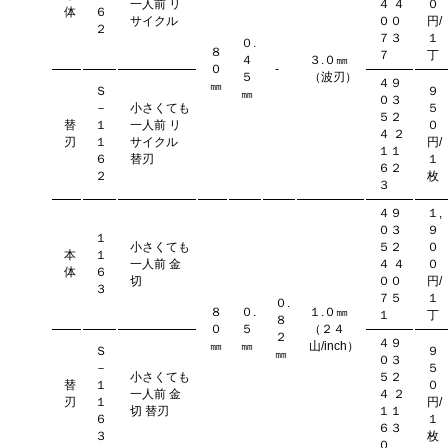
一人前 リ
４ ４
０
体
６
サイクル
００
円/
２
７３
１
０.
８
７
丁
４
３.０㎜
０
-
５
（波刃）
４９
㎜
Ｓ
９
㎜
０３
－
小さくても
５
５２
替
１
一人前 リ
０
４ ２
刃
１
サイクル
円/
１１
６
替刃
１
６２
２
枚
３
４９
１,
０３
９
１
小さくても
５２
０
本
１
一人前 金
４ ４
０
体
６
切
００
円/
３
７５
１
０.
８
０.
１.０㎜
１
丁
８
０
５
（２４
２
４９
㎜
㎜
山/inch）
Ｓ
９
㎜
０３
－
５
小さくても
５２
替
１
０
一人前 金
４ ２
刃
１
円/
切 替刃
１１
６
１
６３
３
枚
０