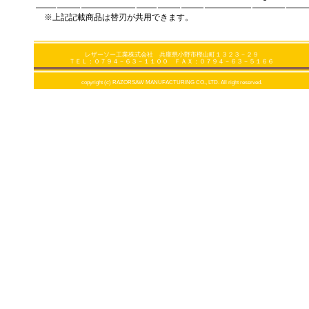
※上記記載商品は替刃が共用できます。
レザーソー工業株式会社 兵庫県小野市樫山町１３２３－２９
ＴＥＬ：０７９４－６３－１１００ ＦＡＸ：０７９４－６３－５１６６
copyright (c) RAZORSAW MANUFACTURING CO., LTD. All right reserved.