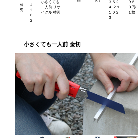
㎜
刃）
小さくても
３５２
９５
替
１
一人前 リサ
４ ２１
０円/
刃
１
イクル 替刃
１６２
１枚
６
３
２
小さくても一人前 金切