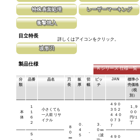
納可能。
新しい鋸刃に取り替える事で、ご購入時の切れ味が復活します。
１８０㎜以下で、道具箱にも収納できる使
特殊表面処理
レーザーマーキング
鋸刃のマーキング（右下）に替刃品番を明記しています。
げ作業に使いやすいサイズ。 ＤＩＹにも
鋸刃表面にメッキ処理をして、サビから鋸をまもっています。 サ
マークに替刃品番が明記されている為、替
衝撃焼入
ビにより切断材料を汚す心配がありません。
す。 レーザーマーキングを使用し、マー
います。
刃の表面部は非常に硬く、中心部は鋸材柔軟性を保つ事によって、
目立特長
耐摩耗性に優れ、粘りのある刃に仕上がります。これが永切れする
詳しくはアイコンをクリック。
刃の秘訣です。
波形刃
ペットボトルやダンボール、厚紙等を切断する場合に最適な刃形状
です。 根切り用としても波形刃は有効です。
製品仕様
Ｋシリーズ 仕様一覧
JAN
分
品番
品名
刃
板
切
ピッ
標準小
類
長
厚
幅
チ
売価格
（税
別）
４９０
１
１,９
小さくても
３５２
本
１
００
一人前 リサ
４ ４０
体
６
円/１
イクル
０７３
２
丁
０.
３.
７
８
４
０㎜
０
-
Ｓ
５
（波
４９０
㎜
－