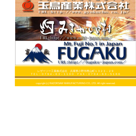
レザーソー工業株式会社 兵庫県小野市樫山町１３２３－２９
ＴＥＬ：０７９４－６３－１１００ ＦＡＸ：０７９４－６３－５１６６
copyright (c) RAZORSAW MANUFACTURING CO., LTD. All right reserved.