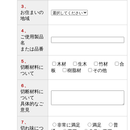
３、
お住まいの
地域
４、
ご使用製品
名
または品番
５、
木材
生木
竹材
合
切断材料に
板
樹脂材
その他
ついて
６、
切断材料に
ついて
具体的なご
意見
７、
非常に満足
満足
普
切れ味につ