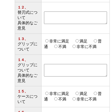
１２、
替刃式につ
いて
具体的なご
意見
１３、
非常に満足
満足
普
グリップに
通
不満
非常に不満
ついて
１４、
グリップに
ついて
具体的なご
意見
１５、
非常に満足
満足
普
ケースにつ
通
不満
非常に不満
いて