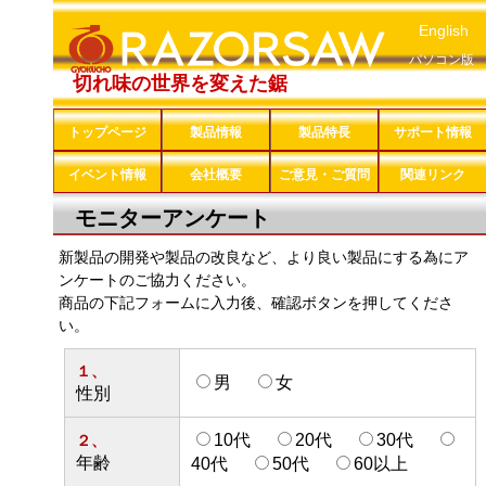
English
パソコン版
切れ味の世界を変えた鋸
トップページ
製品情報
製品特長
サポート情報
イベント情報
会社概要
ご意見・ご質問
関連リンク
モニターアンケート
新製品の開発や製品の改良など、より良い製品にする為にア
ンケートのご協力ください。
商品の下記フォームに入力後、確認ボタンを押してくださ
い。
１、
男
女
性別
10代
20代
30代
２、
年齢
40代
50代
60以上