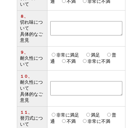
通
不満
非常に不満
いて
８、
切れ味につ
いて
具体的なご
意見
９、
非常に満足
満足
普
耐久性につ
通
不満
非常に不満
いて
１０、
耐久性につ
いて
具体的なご
意見
１１、
非常に満足
満足
普
替刃式につ
通
不満
非常に不満
いて