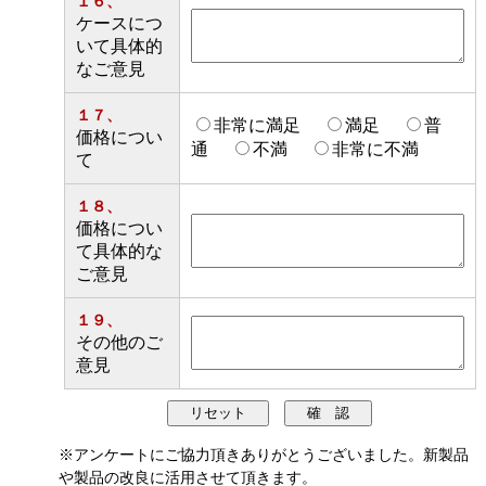
１６、
ケースにつ
いて具体的
なご意見
１７、
非常に満足
満足
普
価格につい
通
不満
非常に不満
て
１８、
価格につい
て具体的な
ご意見
１９、
その他のご
意見
※アンケートにご協力頂きありがとうございました。新製品
や製品の改良に活用させて頂きます。