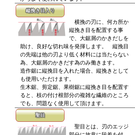
縦挽き目入り
横挽の刃に、何カ所か
縦挽き目を配置する事
で、大鋸屑のかきだしを
助け、良好な切れ味を発揮します。 縦挽目
の先端は他の刃より低く材料には当たらない
為、大鋸屑のかきだす為のみ働きます。
造作鋸に縦挽目を入れた場合、縦挽きとして
も使用いただけます。
生木鋸、剪定鋸、果樹鋸に縦挽き目を配置す
ると、枝の付け根部分の複雑な繊維のところ
でも、問題なく使用して頂けます。
聖目
聖目とは、刃のエッジ
部分に故意に段差を付