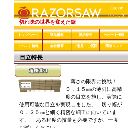
English
パソコン版
切れ味の世界を変えた鋸
トップページ
製品情報
製品特長
サポート情報
イベント情報
会社概要
ご意見・ご質問
関連リンク
目立特長
超極薄刃
薄さの限界に挑戦！
０．１５㎜の薄刃に高精
度の目立を施し、実際に
使用可能な目立を実現しました。 切り幅が
０．２５㎜と細く精密な細工に向いていま
す。 ある程度の技量も必要ですが、一度
お試しください。