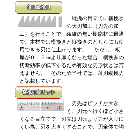
薄刃縦挽刃
縦挽の目立てに横挽き
の天刃加工（刃先の加
工）を行うことで、繊維の無い樹脂材に最適
で、木材では横挽きと縦挽きのどちらにも使
用できる刃に仕上がります。 ただし、板
厚が０．５㎜より厚くなった場合、横挽きの
切断効率が低下するため有効な刃形状とは言
えません。 そのため当社では、薄刃縦挽刃
と記載しています。
横挽可変ピッチ
刃先はピッチが大き
く、刃元へ行くほど小さ
くなる目立てで、刃先は刃元より力が入りに
くい為、刃を大きくすることで、刃全体で均