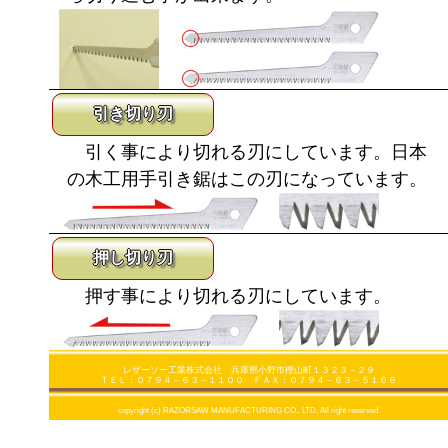
引き切り刃
引く事により切れる刃にしています。日本
の木工用手引き鋸はこの刃になっています。
押し切り刃
押す事により切れる刃にしています。
レザーソー工業株式会社 兵庫県小野市樫山町１３２３－２９
ＴＥＬ：０７９４－６３－１１００ ＦＡＸ：０７９４－６３－５１６６
copyright (c) RAZORSAW MANUFACTURING CO., LTD. All right reserved.