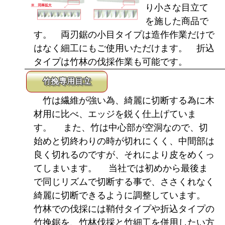
り小さな目立て
を施した商品で
す。 両刃鋸の小目タイプは造作作業だけで
はなく細工にもご使用いただけます。 折込
タイプは竹林の伐採作業も可能です。
竹挽専用目立
竹は繊維が強い為、綺麗に切断する為に木
材用に比べ、エッジを鋭く仕上げていま
す。 また、竹は中心部が空洞なので、切
始めと切終わりの時が切れにくく、中間部は
良く切れるのですが、それにより皮をめくっ
てしまいます。 当社では初めから最後ま
で同じリズムで切断する事で、ささくれなく
綺麗に切断できるように調整しています。
竹林での伐採には鞘付タイプや折込タイプの
竹挽鋸を、竹林伐採と竹細工を併用したい方