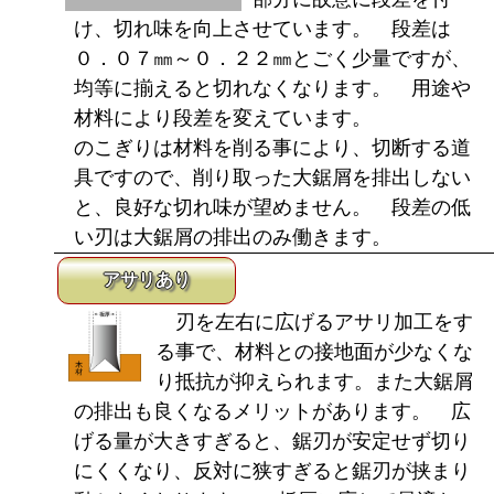
け、切れ味を向上させています。 段差は
０．０７㎜～０．２２㎜とごく少量ですが、
均等に揃えると切れなくなります。 用途や
材料により段差を変えています。
のこぎりは材料を削る事により、切断する道
具ですので、削り取った大鋸屑を排出しない
と、良好な切れ味が望めません。 段差の低
い刃は大鋸屑の排出のみ働きます。
アサリあり
刃を左右に広げるアサリ加工をす
る事で、材料との接地面が少なくな
り抵抗が抑えられます。また大鋸屑
の排出も良くなるメリットがあります。 広
げる量が大きすぎると、鋸刃が安定せず切り
にくくなり、反対に狭すぎると鋸刃が挟まり