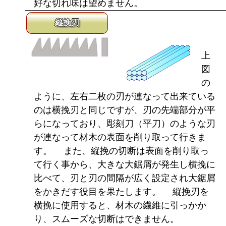
好な切れ味は望めません。
縦挽刃
上
図
の
ように、左右二枚の刃が連なって出来ている
のは横挽刃と同じですが、刃の先端部分が平
らになっており、彫刻刀（平刀）のような刃
が連なって材木の表面を削り取って行きま
す。 また、縦挽の切断は表面を削り取っ
て行く事から、大きな大鋸屑が発生し横挽に
比べて、刃と刃の間隔が広く設定され大鋸屑
をかきだす役目を果たします。 縦挽刃を
横挽に使用すると、材木の繊維に引っかか
り、スムーズな切断はできません。