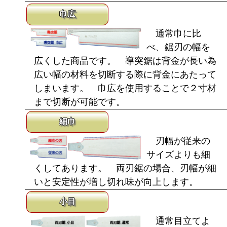
巾広
通常巾に比
べ、鋸刃の幅を
広くした商品です。 導突鋸は背金が長い為
広い幅の材料を切断する際に背金にあたって
しまいます。 巾広を使用することで２寸材
まで切断が可能です。
細巾
刃幅が従来の
サイズよりも細
くしてあります。 両刃鋸の場合、刃幅が細
いと安定性が増し切れ味が向上します。
小目
通常目立てよ