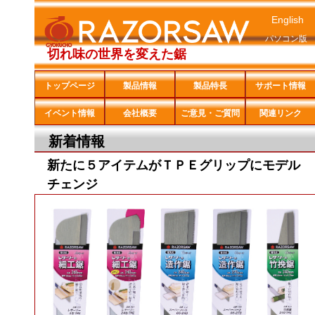
English
パソコン版
切れ味の世界を変えた鋸
トップページ
製品情報
製品特長
サポート情報
イベント情報
会社概要
ご意見・ご質問
関連リンク
新着情報
新たに５アイテムがＴＰＥグリップにモデル
チェンジ