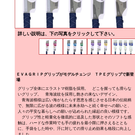
詳しい説明は、下の写真をクリックして下さい。
ＥＶＡＧＲＩＰグリップがモデルチェンジ ＴＰＥグリップで新登
場
グリップ全体にエラストマ樹脂を採用。 どこを握っても滑らな
いグリップ。 青海波紋を採用し飽きの来ないデザイン。
青海波模様は広い海がもたらす恩恵を感じさせる日本の伝統柄
で、無限に広がる波の模様に未来永劫へと続く幸せへの願いと、
人々の平安な暮らしへの願いが込められた縁起の良い模様です。
グリップ性と軽量化を徹底的に追及した形状とそのソフトな感
触は、ハードな作業時でも手の疲れを最小限に押さえるととも
に、手袋をした時や、汗に対しての滑り止め効果も格段に向上し
ました。