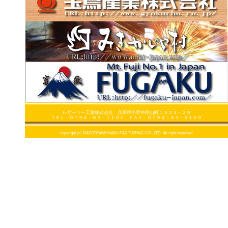
レザーソー工業株式会社 兵庫県小野市樫山町１３２３－２９
ＴＥＬ：０７９４－６３－１１００ ＦＡＸ：０７９４－６３－５１６６
copyright (c) RAZORSAW MANUFACTURING CO., LTD. All right reserved.