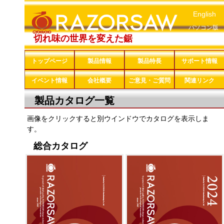
English
パソコン版
切れ味の世界を変えた鋸
トップページ
製品情報
製品特長
サポート情報
イベント情報
会社概要
ご意見・ご質問
関連リンク
製品カタログ一覧
画像をクリックすると別ウインドウでカタログを表示しま
す。
総合カタログ