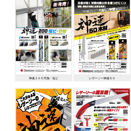
神速２００竹挽・塩ビ
レザーソー神速６０