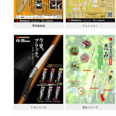
導突鋸縦挽
Ｃｕｔｏｏｌ
ＦＤシリーズ
恵みシリーズ