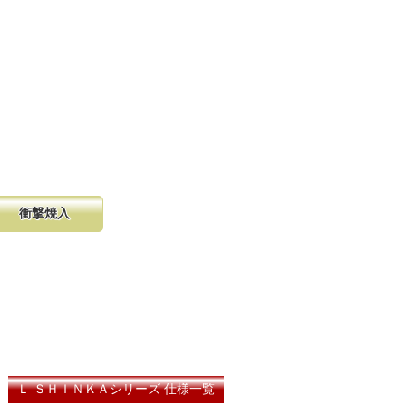
衝撃焼入
の購入が容
硬く、中心部は鋸材柔軟性を保つ事
し、マーク
に優れ、粘りのある刃に仕上がりま
る刃の秘訣です。
Ｌ ＳＨＩＮＫＡシリーズ 仕様一覧