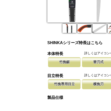
SHINKAシリーズ特長はこちら
詳しくはアイコン
本体特長
竹挽鋸
替刃式
竹挽鋸ですが、木工細工から竹細工、造作作業
新しい鋸刃に取り替える事で、ご購入
腰に鞘を吊り
等に使用して頂けます。
します。 鋸刃のマーキング（右下）
果樹園、型枠
詳しくはアイコン
目立特長
しています。
ております。
竹挽専用目立
横挽刃
竹は繊維が強い為、綺麗に切断する為に木材用
木材の繊維をある一定の巾で連続して
聖目とは、刃
エッジを鋭く仕上げています。
になっています。 横挽刃を縦挽に使
を向上させて
製品仕様
て良好な切れ味は望めません。
み働きます。