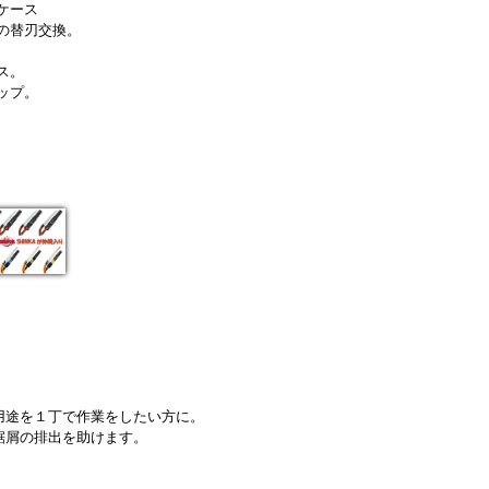
ケース
の替刃交換。
ス。
ップ。
用途を１丁で作業をしたい方に。
鋸屑の排出を助けます。