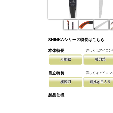
SHINKAシリーズ特長はこちら
詳しくはアイコン
本体特長
万能鋸
替刃式
なんでも切れたらという方に、木材から生木や
新しい鋸刃に取り替える事で、ご購入
腰に鞘を吊り
プまで切断が可能なタイプです。 商品記載の
します。 鋸刃のマーキング（右下）
果樹園、型枠
詳しくはアイコン
目立特長
確認ください。
しています。
ております。
横挽刃
縦挽き目入り
木材の繊維をある一定の巾で連続して切り落と
横挽の刃に、何カ所か縦挽き目を配置
聖目とは、刃
になっています。 横挽刃を縦挽に使用すると
のかきだしを助け、良好な切れ味を発
を向上させて
製品仕様
て良好な切れ味は望めません。
み働きます。