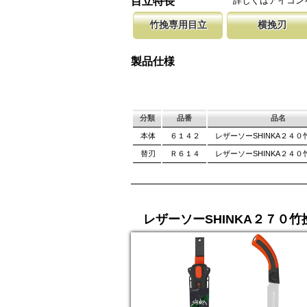
詳しくはアイコン
目立特長
しています。
ております。
竹挽専用目立
横挽刃
竹は繊維が強い為、綺麗に切断する為に木材用
木材の繊維をある一定の巾で連続して
聖目とは、刃
エッジを鋭く仕上げています。
になっています。 横挽刃を縦挽に使
を向上させて
製品仕様
て良好な切れ味は望めません。
み働きます。
分類
品番
品名
本体
６１４２
レザーソーSHINKA２４０
替刃
Ｒ６１４
レザーソーSHINKA２４０
レザーソーSHINKA２７０竹