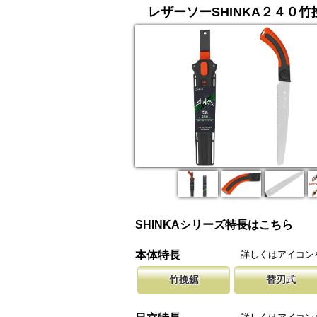
レザーソーSHINKA２４０竹
SHINKAシリーズ特長はこちら
詳しくはアイコン
本体特長
竹挽鋸
替刃式
竹挽鋸ですが、木工細工から竹細工、造作作業
新しい鋸刃に取り替える事で、ご購入
腰に鞘を吊り
等に使用して頂けます。
します。 鋸刃のマーキング（右下）
果樹園、型枠