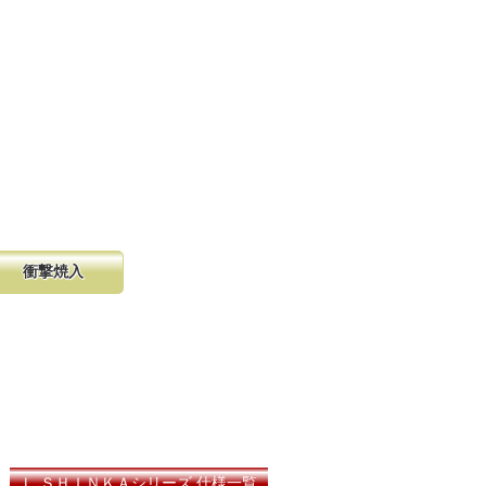
衝撃焼入
の購入が容
硬く、中心部は鋸材柔軟性を保つ事
し、マーク
に優れ、粘りのある刃に仕上がりま
る刃の秘訣です。
Ｌ ＳＨＩＮＫＡシリーズ 仕様一覧