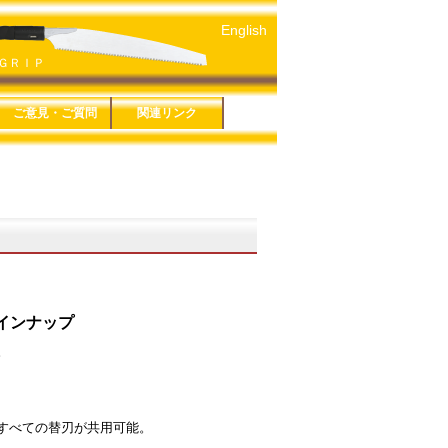
English
ＧＲＩＰ
ご意見・ご質問
関連リンク
５年版
４年版
３年版
１年版
６年版
３年版
８年版
です剪定鋏
ーズ
シリーズ
ソー細工鋸
ＥＣＴシリーズ
シリーズ
ソー折込シリー
お問い合わせ
鋸アンケート
鋏アンケート
プライバシーポリシー
特定商取引法に基づく
玉鳥産業株式会社
みきかじや村
玉鳥トレーディング
関連リンク一覧
表記
 万能
救助セット
 生木
 カーブ鋸
 仮枠
インナップ
。
すべての替刃が共用可能。