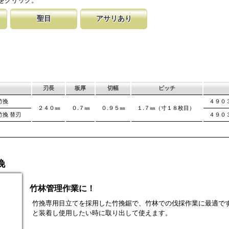
をクリック。
が消えないようにしています。
す。これが永切れす
聖目
アサリあり
に比べ、
切り落とす仕組み
のエッジ部分に故意に段差を付け、切れ味
刃を左右に広げるアサリ加工をする事で、切断時に鋸刃
用すると、けっし
います。 段差の低い刃は大鋸屑の排出の
が材料に挟まれないようにしています。 板厚より切幅
は大きくなります。
刃長
板厚
切幅
ピッチ
竹挽
４９０
２４０㎜
０.７㎜
０.９５㎜
１.７㎜（寸１８枚目）
竹挽 替刃
４９０
挽
竹林管理作業に！
竹挽専用目立てを採用した竹挽鋸で、竹林での伐採作業に最適で
と装着し使用したい時に取り出して使えます。