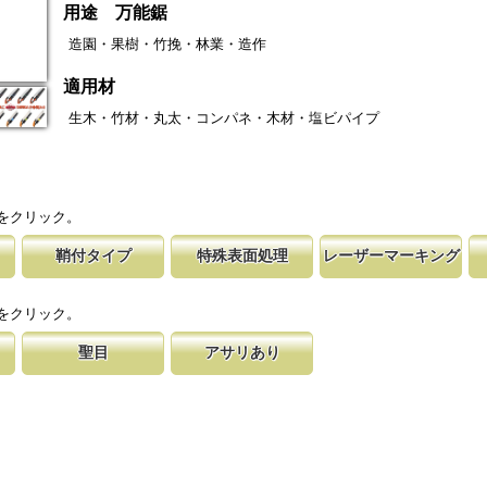
用途 万能鋸
造園・果樹・竹挽・林業・造作
適用材
生木・竹材・丸太・コンパネ・木材・塩ビパイプ
をクリック。
鞘付タイプ
特殊表面処理
レーザーマーキング
塩ビパイ
時の切れ味が復活
下げて収納が可能な鞘付タイプは、造園や
鋸刃表面にメッキ処理をして、サビから鋸をまもってい
マークに替刃品番が明記されている為、替刃
刃の表面部は非常に
適用材を
に替刃品番を明記
作業など野外での使用が主な商品に採用し
ます。 サビにより切断材料を汚す心配がありません。
易に行えます。 レーザーマーキングを使用
によって、耐摩耗性
をクリック。
が消えないようにしています。
す。これが永切れす
聖目
アサリあり
す仕組み
する事で、大鋸屑
のエッジ部分に故意に段差を付け、切れ味
刃を左右に広げるアサリ加工をする事で、切断時に鋸刃
、けっし
揮します。
います。 段差の低い刃は大鋸屑の排出の
が材料に挟まれないようにしています。 板厚より切幅
は大きくなります。