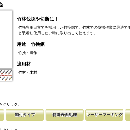
挽
竹林伐採や切断に！
竹挽専用目立てを採用した竹挽鋸で、竹林での伐採作業に最適で
と装着し使用したい時に取り出して使えます。
用途 竹挽鋸
竹挽・造作
適用材
竹材・木材
をクリック。
鞘付タイプ
特殊表面処理
レーザーマーキング
の仕上げ
時の切れ味が復活
下げて収納が可能な鞘付タイプは、造園や
鋸刃表面にメッキ処理をして、サビから鋸をまもってい
マークに替刃品番が明記されている為、替刃
刃の表面部は非常に
に替刃品番を明記
作業など野外での使用が主な商品に採用し
ます。 サビにより切断材料を汚す心配がありません。
易に行えます。 レーザーマーキングを使用
によって、耐摩耗性