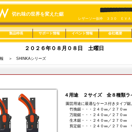
切れ味の世界を変えた鋸
レザーソー仮枠 ３３０ ＥＶＡ
楽なんです 剪定鋏 藍
製品特長
サポート情報
イベント情報
会社概要
鋸の特長
楽なんです剪定鋏
Ｈｏｍｅｏｎｅ
ヤニピカ
用途分類一覧
適用材料一覧
替刃互換一覧
刃長サイズ一覧
みきかじや村製品
レシプロソー
楽なんです剪定鋏
ロープカッター
ヤニピカ
Ｈｏｍｅｏｎｅ
救助セット
製品紹介動画
取扱説明
鋸の製造工程
縦挽きと横挽き
鋸の使い方
鋸の歴史
旧商品適合替刃一覧
カタログ一覧
販促ツール
用途分類特長
本体特長
目立特長
製品詳細
Ｃｕｔｏｏｌ
Ｒｅｃｙｃｌｅ
木工
竹挽
仮枠
内装
家具
楽器
ＤＩＹ
樹脂
配管
造園
剪定
果樹
林業
園芸
リサイクル
金切
粗大ゴミ
レシプロソー
一般木材・集成材
ＭＤＦ
ＰＢ（ＯＳＢ）
薄板合板
コンパネ
丸太
黒檀・紫檀
デッキ材
竹材
生木
デコラ
アクリル
塩ビパイプ
鉄・アルミ
ダンボール・ペットボ
石膏ボード
Ａシリーズ
Ｂシリーズ
Ｃシリーズ
Ｄシリーズ
Ｅシリーズ
Ｆシリーズ
Ｇシリーズ
Ｈシリーズ
Ｊシリーズ
Ｋシリーズ
Ｌシリーズ
Ｍシリーズ
Ｑシリーズ
Ｒシリーズ
Ｓシリーズ
Ｔシリーズ
Ｕシリーズ
Ｖシリーズ
Ｗシリーズ
Ｘシリーズ
その他の製品
直柄タイプ
鞘付きタイプ
折込タイプ
高枝タイプ
カッタータイプ
固定式
レシプロソー
総合カタログ
単品カタログ
製品ＰＯＰ
替刃ＢＯＸ
１８０㎜
２１０㎜
２４０㎜
２７０㎜
３００㎜
３３０㎜
１５０㎜
２００㎜
２４０㎜
２５０㎜
２７０㎜
３００㎜
３３０㎜
２００㎜
２１０㎜
２４０㎜
３３０㎜
２４０㎜
３００㎜
３６０㎜
８０㎜
１００㎜
１２５㎜
６０㎜
２００㎜
概要
SDGs宣言
通年採用
２０２
２０２
２０２
２０２
２０１
２０１
２００
楽なん
Ｌシリ
一人前
レザー
ＳＥＬ
１８０
レザー
トル
ズ
２０２６年０８月０８日 土曜日
レザーソーＳＨＩＮＫＡ ２４０
レザーソー神速 ２００ 竹材
ＲＡＺＯＲＳＡＷ ＲＥＳＣＵＥ 
レザーソーＳＨＩＮＫＡ ２７０
ＲＡＺＯＲＳＡＷ ＬＣ３０－Ａ
ＲＡＺＯＲＳＡＷ ＬＴ２４－Ａ
レザーソー１８０ 導突
ＣＡＳＴ園芸 ２００ カーブ
楽なんです 剪定鋏 薔薇
レザーソー１８０ 両刃
レザーソーＺＡ ＴＰＥ
ＣＡＳＴ ２００ 中目
神の器
レザーソー導突鋸 ＴＰＥ
恵み 薄刃 ３３０ 鞘付
リトルジャックソー
レザーソー折鶴 ２４０ 細工
リトルジャックソー
報
＞ SHINKAシリーズ
４用途 ２サイズ 全８種類ラ
園芸用途に最適なケース付きタイプ鋸
竹挽鋸・・・２４０㎜／２７０㎜
万能鋸・・・２４０㎜／２７０㎜
生木鋸・・・２４０㎜／２７０㎜
剪定鋸・・・２４０㎜／２７０㎜ 