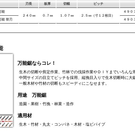
刃長
板厚
切幅
ピッチ
万能
４９０
２４０㎜
０.７㎜
１.０７㎜
２.５㎜（寸１２枚目）
万能 替刃
４９０
能
万能鋸ならコレ！
生木の切断や剪定作業、竹林での伐採作業やＤＩＹまでいろんな
中間サイズの目立てピッチを採用、縦挽目入りで生木切断時に大
一般木材や竹材の切断もスピーディにこなせます。
用途 万能鋸
造園・果樹・竹挽・林業・造作
適用材
生木・竹材・丸太・コンパネ・木材・塩ビパイプ