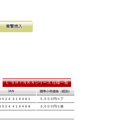
衝撃焼入
の購入が容
硬く、中心部は鋸材柔軟性を保つ事
し、マーク
に優れ、粘りのある刃に仕上がりま
る刃の秘訣です。
Ｌ ＳＨＩＮＫＡシリーズ 仕様一覧
JAN
標準小売価格（税別）
３５２４ ３１４４６１
５,５００円/１丁
３５２４ ４１４４６８
３,０００円/１枚