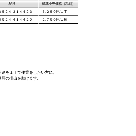
JAN
標準小売価格（税別）
３５２４ ３１４４２３
５,２５０円/１丁
３５２４ ４１４４２０
２,７５０円/１枚
用途を１丁で作業をしたい方に。
鋸屑の排出を助けます。