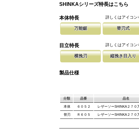
SHINKAシリーズ特長はこちら
詳しくはアイコン
本体特長
万能鋸
替刃式
なんでも切れたらという方に、木材から生木や
新しい鋸刃に取り替える事で、ご購入
腰に鞘を吊り
プまで切断が可能なタイプです。 商品記載の
します。 鋸刃のマーキング（右下）
果樹園、型枠
詳しくはアイコン
目立特長
確認ください。
しています。
ております。
横挽刃
縦挽き目入り
木材の繊維をある一定の巾で連続して切り落と
横挽の刃に、何カ所か縦挽き目を配置
聖目とは、刃
になっています。 横挽刃を縦挽に使用すると
のかきだしを助け、良好な切れ味を発
を向上させて
製品仕様
て良好な切れ味は望めません。
み働きます。
分類
品番
品名
本体
６０５２
レザーソーSHINKA２７０
替刃
Ｒ６０５
レザーソーSHINKA２７０