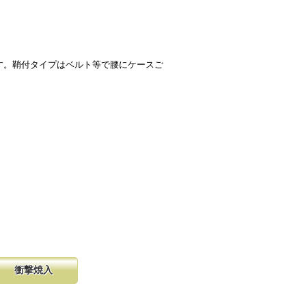
す。鞘付タイプはベルト等で腰にケースご
衝撃焼入
の購入が容
硬く、中心部は鋸材柔軟性を保つ事
し、マーク
に優れ、粘りのある刃に仕上がりま