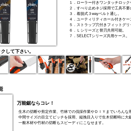
１．ローラー付きワンタッチロック
２．すべり止めネジ採用で工具不要
３．着脱式３wayベルト通し。
４．ユーティリティホール付きケー
５．ストラップ穴付きフィットグリ
６．Ｌシリーズと替刃共用可能。
７．SELECTシリーズ共用ケース。
ックして下さい。
能
万能鋸ならコレ！
生木の切断や剪定作業、竹林での伐採作業やＤＩＹまでいろんな
中間サイズの目立てピッチを採用、縦挽目入りで生木切断時に大
一般木材や竹材の切断もスピーディにこなせます。