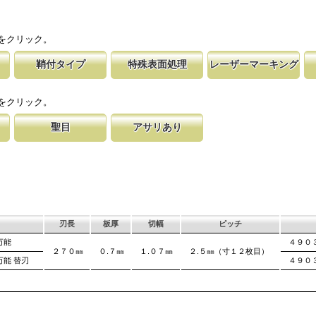
をクリック。
鞘付タイプ
特殊表面処理
レーザーマーキング
塩ビパイ
時の切れ味が復活
下げて収納が可能な鞘付タイプは、造園や
鋸刃表面にメッキ処理をして、サビから鋸をまもってい
マークに替刃品番が明記されている為、替刃
刃の表面部は非常に
適用材を
に替刃品番を明記
作業など野外での使用が主な商品に採用し
ます。 サビにより切断材料を汚す心配がありません。
易に行えます。 レーザーマーキングを使用
によって、耐摩耗性
をクリック。
が消えないようにしています。
す。これが永切れす
聖目
アサリあり
す仕組み
する事で、大鋸屑
のエッジ部分に故意に段差を付け、切れ味
刃を左右に広げるアサリ加工をする事で、切断時に鋸刃
、けっし
揮します。
います。 段差の低い刃は大鋸屑の排出の
が材料に挟まれないようにしています。 板厚より切幅
は大きくなります。
刃長
板厚
切幅
ピッチ
万能
４９０
２７０㎜
０.７㎜
１.０７㎜
２.５㎜（寸１２枚目）
万能 替刃
４９０