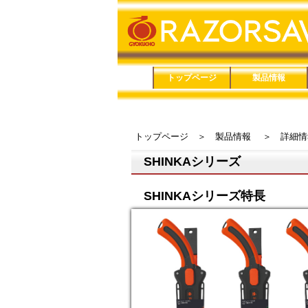
トップページ
製品情報
品番で検索
鋸（のこぎり）
鋏（はさみ）
メンテナンス用品
家庭用品
防災用品
トップページ
＞
製品情報
＞
詳細情
SHINKAシリーズ
SHINKAシリーズ特長