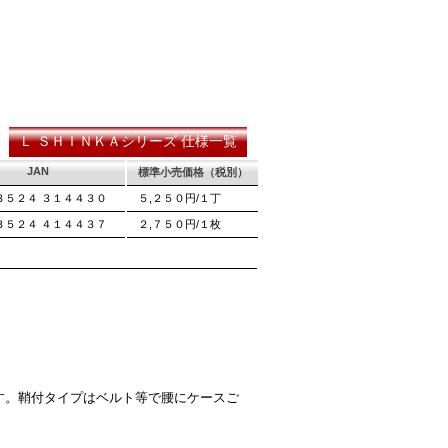
る刃の秘訣です。
Ｌ ＳＨＩＮＫＡシリーズ 仕様一覧
JAN
標準小売価格（税別）
３５２４ ３１４４３０
５,２５０円/１丁
３５２４ ４１４４３７
２,７５０円/１枚
す。鞘付タイプはベルト等で腰にケースご