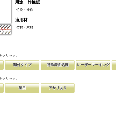
用途 竹挽鋸
竹挽・造作
適用材
竹材・木材
をクリック。
鞘付タイプ
特殊表面処理
レーザーマーキング
の仕上げ
時の切れ味が復活
下げて収納が可能な鞘付タイプは、造園や
鋸刃表面にメッキ処理をして、サビから鋸をまもってい
マークに替刃品番が明記されている為、替刃
刃の表面部は非常に
に替刃品番を明記
作業など野外での使用が主な商品に採用し
ます。 サビにより切断材料を汚す心配がありません。
易に行えます。 レーザーマーキングを使用
によって、耐摩耗性
をクリック。
が消えないようにしています。
す。これが永切れす
聖目
アサリあり
に比べ、
切り落とす仕組み
のエッジ部分に故意に段差を付け、切れ味
刃を左右に広げるアサリ加工をする事で、切断時に鋸刃
用すると、けっし
います。 段差の低い刃は大鋸屑の排出の
が材料に挟まれないようにしています。 板厚より切幅
は大きくなります。