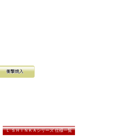
衝撃焼入
の購入が容
硬く、中心部は鋸材柔軟性を保つ事
し、マーク
に優れ、粘りのある刃に仕上がりま
る刃の秘訣です。
Ｌ ＳＨＩＮＫＡシリーズ 仕様一覧