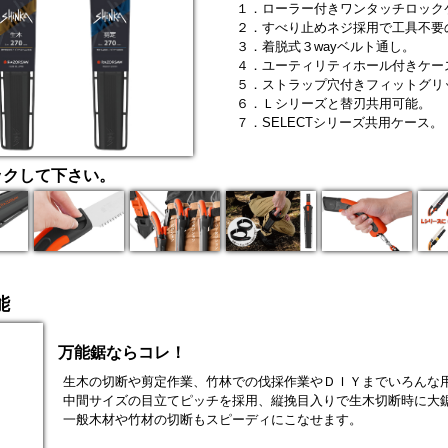
１．ローラー付きワンタッチロック
２．すべり止めネジ採用で工具不要
３．着脱式３wayベルト通し。
４．ユーティリティホール付きケー
５．ストラップ穴付きフィットグリ
６．Ｌシリーズと替刃共用可能。
７．SELECTシリーズ共用ケース。
ックして下さい。
能
万能鋸ならコレ！
生木の切断や剪定作業、竹林での伐採作業やＤＩＹまでいろんな
中間サイズの目立てピッチを採用、縦挽目入りで生木切断時に大
一般木材や竹材の切断もスピーディにこなせます。