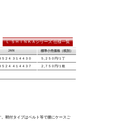
る刃の秘訣です。
Ｌ ＳＨＩＮＫＡシリーズ 仕様一覧
JAN
標準小売価格（税別）
３５２４ ３１４４３０
５,２５０円/１丁
３５２４ ４１４４３７
２,７５０円/１枚
す。鞘付タイプはベルト等で腰にケースご