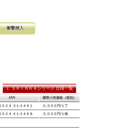
衝撃焼入
の購入が容
硬く、中心部は鋸材柔軟性を保つ事
し、マーク
に優れ、粘りのある刃に仕上がりま
る刃の秘訣です。
Ｌ ＳＨＩＮＫＡシリーズ 仕様一覧
JAN
標準小売価格（税別）
３５２４ ３１４４６１
５,５００円/１丁
３５２４ ４１４４６８
３,０００円/１枚