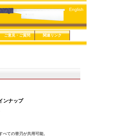
English
ご意見・ご質問
関連リンク
５年版
４年版
３年版
１年版
６年版
３年版
８年版
です剪定鋏
ーズ
シリーズ
ソー細工鋸
ＥＣＴシリーズ
シリーズ
ソー折込シリー
お問い合わせ
鋸アンケート
鋏アンケート
プライバシーポリシー
特定商取引法に基づく
玉鳥産業株式会社
みきかじや村
玉鳥トレーディング
関連リンク一覧
表記
ＧＲＩＰ
 仮枠
 生木
 万能
ＰＥ
インナップ
。
すべての替刃が共用可能。