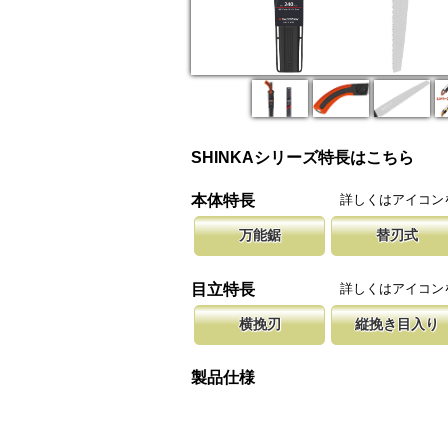
SHINKAシリーズ特長はこちら
詳しくはアイコン
本体特長
万能鋸
替刃式
なんでも切れたらという方に、木材から生木や
新しい鋸刃に取り替える事で、ご購入
腰に鞘を吊り
プまで切断が可能なタイプです。 商品記載の
します。 鋸刃のマーキング（右下）
果樹園、型枠
詳しくはアイコン
目立特長
確認ください。
しています。
ております。
横挽刃
縦挽き目入り
木材の繊維をある一定の巾で連続して切り落と
横挽の刃に、何カ所か縦挽き目を配置
聖目とは、刃
になっています。 横挽刃を縦挽に使用すると
のかきだしを助け、良好な切れ味を発
を向上させて
製品仕様
て良好な切れ味は望めません。
み働きます。