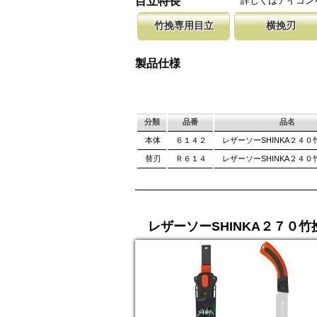
詳しくはアイコン
目立特長
しています。
ております。
竹挽専用目立
横挽刃
竹は繊維が強い為、綺麗に切断する為に木材用
木材の繊維をある一定の巾で連続して
聖目とは、刃
エッジを鋭く仕上げています。
になっています。 横挽刃を縦挽に使
を向上させて
製品仕様
て良好な切れ味は望めません。
み働きます。
分類
品番
品名
本体
６１４２
レザーソーSHINKA２４０
替刃
Ｒ６１４
レザーソーSHINKA２４０
レザーソーSHINKA２７０竹