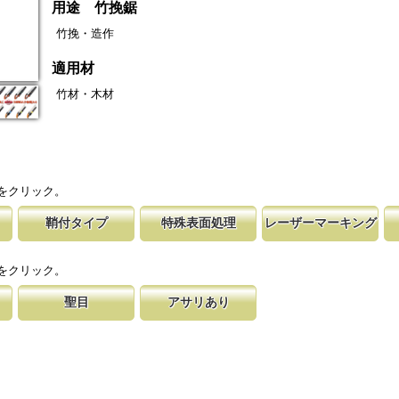
用途 竹挽鋸
竹挽・造作
適用材
竹材・木材
をクリック。
鞘付タイプ
特殊表面処理
レーザーマーキング
の仕上げ
時の切れ味が復活
下げて収納が可能な鞘付タイプは、造園や
鋸刃表面にメッキ処理をして、サビから鋸をまもってい
マークに替刃品番が明記されている為、替刃
刃の表面部は非常に
に替刃品番を明記
作業など野外での使用が主な商品に採用し
ます。 サビにより切断材料を汚す心配がありません。
易に行えます。 レーザーマーキングを使用
によって、耐摩耗性
をクリック。
が消えないようにしています。
す。これが永切れす
聖目
アサリあり
に比べ、
切り落とす仕組み
のエッジ部分に故意に段差を付け、切れ味
刃を左右に広げるアサリ加工をする事で、切断時に鋸刃
用すると、けっし
います。 段差の低い刃は大鋸屑の排出の
が材料に挟まれないようにしています。 板厚より切幅
は大きくなります。