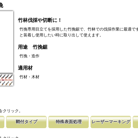
挽
竹林伐採や切断に！
竹挽専用目立てを採用した竹挽鋸で、竹林での伐採作業に最適で
と装着し使用したい時に取り出して使えます。
用途 竹挽鋸
竹挽・造作
適用材
竹材・木材
をクリック。
鞘付タイプ
特殊表面処理
レーザーマーキング
の仕上げ
時の切れ味が復活
下げて収納が可能な鞘付タイプは、造園や
鋸刃表面にメッキ処理をして、サビから鋸をまもってい
マークに替刃品番が明記されている為、替刃
刃の表面部は非常に
に替刃品番を明記
作業など野外での使用が主な商品に採用し
ます。 サビにより切断材料を汚す心配がありません。
易に行えます。 レーザーマーキングを使用
によって、耐摩耗性