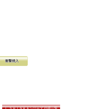
衝撃焼入
の購入が容
硬く、中心部は鋸材柔軟性を保つ事
し、マーク
に優れ、粘りのある刃に仕上がりま
る刃の秘訣です。
Ｌ ＳＨＩＮＫＡシリーズ 仕様一覧