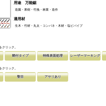
用途 万能鋸
造園・果樹・竹挽・林業・造作
適用材
生木・竹材・丸太・コンパネ・木材・塩ビパイプ
をクリック。
鞘付タイプ
特殊表面処理
レーザーマーキング
塩ビパイ
時の切れ味が復活
下げて収納が可能な鞘付タイプは、造園や
鋸刃表面にメッキ処理をして、サビから鋸をまもってい
マークに替刃品番が明記されている為、替刃
刃の表面部は非常に
適用材を
に替刃品番を明記
作業など野外での使用が主な商品に採用し
ます。 サビにより切断材料を汚す心配がありません。
易に行えます。 レーザーマーキングを使用
によって、耐摩耗性
をクリック。
が消えないようにしています。
す。これが永切れす
聖目
アサリあり
す仕組み
する事で、大鋸屑
のエッジ部分に故意に段差を付け、切れ味
刃を左右に広げるアサリ加工をする事で、切断時に鋸刃
、けっし
揮します。
います。 段差の低い刃は大鋸屑の排出の
が材料に挟まれないようにしています。 板厚より切幅
は大きくなります。