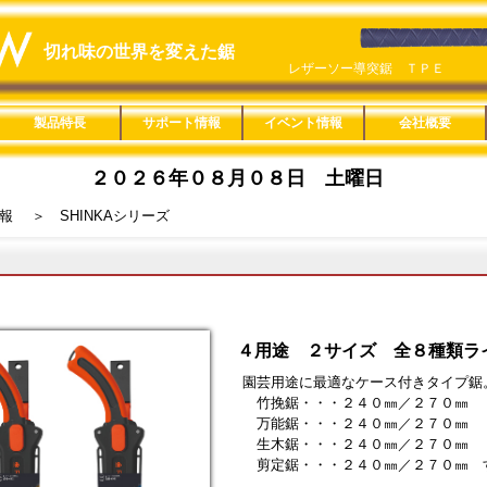
切れ味の世界を変えた鋸
レザーソー導突鋸 ＴＰＥ
楽なんです 剪定鋏 鶯
製品特長
サポート情報
イベント情報
会社概要
鋸の特長
楽なんです剪定鋏
Ｈｏｍｅｏｎｅ
ヤニピカ
用途分類一覧
適用材料一覧
替刃互換一覧
刃長サイズ一覧
みきかじや村製品
レシプロソー
楽なんです剪定鋏
ロープカッター
ヤニピカ
Ｈｏｍｅｏｎｅ
救助セット
製品紹介動画
取扱説明
鋸の製造工程
縦挽きと横挽き
鋸の使い方
鋸の歴史
旧商品適合替刃一覧
カタログ一覧
販促ツール
用途分類特長
本体特長
目立特長
製品詳細
Ｃｕｔｏｏｌ
Ｒｅｃｙｃｌｅ
木工
竹挽
仮枠
内装
家具
楽器
ＤＩＹ
樹脂
配管
造園
剪定
果樹
林業
園芸
リサイクル
金切
粗大ゴミ
レシプロソー
一般木材・集成材
ＭＤＦ
ＰＢ（ＯＳＢ）
薄板合板
コンパネ
丸太
黒檀・紫檀
デッキ材
竹材
生木
デコラ
アクリル
塩ビパイプ
鉄・アルミ
ダンボール・ペットボ
石膏ボード
Ａシリーズ
Ｂシリーズ
Ｃシリーズ
Ｄシリーズ
Ｅシリーズ
Ｆシリーズ
Ｇシリーズ
Ｈシリーズ
Ｊシリーズ
Ｋシリーズ
Ｌシリーズ
Ｍシリーズ
Ｑシリーズ
Ｒシリーズ
Ｓシリーズ
Ｔシリーズ
Ｕシリーズ
Ｖシリーズ
Ｗシリーズ
Ｘシリーズ
その他の製品
直柄タイプ
鞘付きタイプ
折込タイプ
高枝タイプ
カッタータイプ
固定式
レシプロソー
総合カタログ
単品カタログ
製品ＰＯＰ
替刃ＢＯＸ
１８０㎜
２１０㎜
２４０㎜
２７０㎜
３００㎜
３３０㎜
１５０㎜
２００㎜
２４０㎜
２５０㎜
２７０㎜
３００㎜
３３０㎜
２００㎜
２１０㎜
２４０㎜
３３０㎜
２４０㎜
３００㎜
３６０㎜
８０㎜
１００㎜
１２５㎜
６０㎜
２００㎜
概要
SDGs宣言
通年採用
２０２
２０２
２０２
２０２
２０１
２０１
２００
楽なん
Ｌシリ
一人前
レザー
ＳＥＬ
１８０
レザー
トル
ズ
２０２６年０８月０８日 土曜日
ウッドスリム
レザーソー仮枠 ３３０ ＥＶＡ
レザーソー神速 ６０ 木材
レザーソー神速 ２００ 竹材
竹挽鋸 ２４０ ＴＰＥ
ＳＥＬＥＣＴ ２５０ 仮枠
ＲＡＺＯＲＳＡＷ ＬＴ２４－Ａ
レザーソー細工鋸 片刃
レザーソーＳＨＩＮＫＡ ２７０
レザーソーＡ型
ＣＡＳＴ園芸 ２００ カーブ
ＣＡＳＴ ２００ 中目
リトルジャックソー
レザーソーＳＨＩＮＫＡ ２４０
レザーソー神速 ２００ 塩ビ
楽なんです 剪定鋏 薔薇
スーパーハード０６-２７０ Ｔ
リトルジャックソー
報
＞ SHINKAシリーズ
４用途 ２サイズ 全８種類ラ
園芸用途に最適なケース付きタイプ鋸
竹挽鋸・・・２４０㎜／２７０㎜
万能鋸・・・２４０㎜／２７０㎜
生木鋸・・・２４０㎜／２７０㎜
剪定鋸・・・２４０㎜／２７０㎜ 