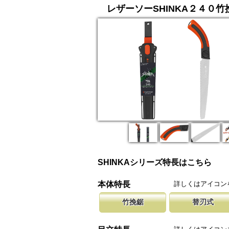
レザーソーSHINKA２４０竹
SHINKAシリーズ特長はこちら
詳しくはアイコン
本体特長
竹挽鋸
替刃式
竹挽鋸ですが、木工細工から竹細工、造作作業
新しい鋸刃に取り替える事で、ご購入
腰に鞘を吊り
等に使用して頂けます。
します。 鋸刃のマーキング（右下）
果樹園、型枠