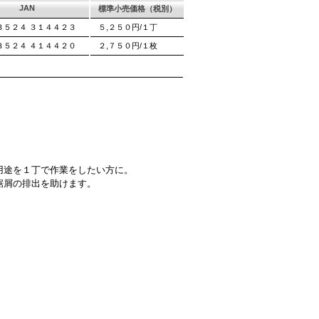
JAN
標準小売価格（税別）
３５２４ ３１４４２３
５,２５０円/１丁
３５２４ ４１４４２０
２,７５０円/１枚
用途を１丁で作業をしたい方に。
鋸屑の排出を助けます。