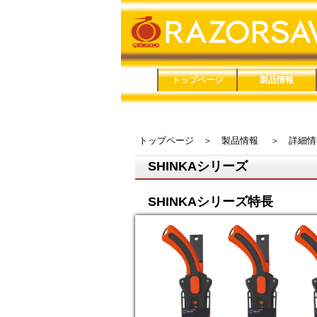
トップページ
製品情報
品番で検索
鋸（のこぎり）
鋏（はさみ）
メンテナンス用品
家庭用品
防災用品
トップページ
＞
製品情報
＞
詳細情
SHINKAシリーズ
SHINKAシリーズ特長