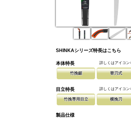
SHINKAシリーズ特長はこちら
詳しくはアイコン
本体特長
竹挽鋸
替刃式
竹挽鋸ですが、木工細工から竹細工、造作作業
新しい鋸刃に取り替える事で、ご購入
腰に鞘を吊り
等に使用して頂けます。
します。 鋸刃のマーキング（右下）
果樹園、型枠
詳しくはアイコン
目立特長
しています。
ております。
竹挽専用目立
横挽刃
竹は繊維が強い為、綺麗に切断する為に木材用
木材の繊維をある一定の巾で連続して
聖目とは、刃
エッジを鋭く仕上げています。
になっています。 横挽刃を縦挽に使
を向上させて
製品仕様
て良好な切れ味は望めません。
み働きます。