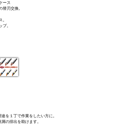
ケース
の替刃交換。
ス。
ップ。
用途を１丁で作業をしたい方に。
鋸屑の排出を助けます。