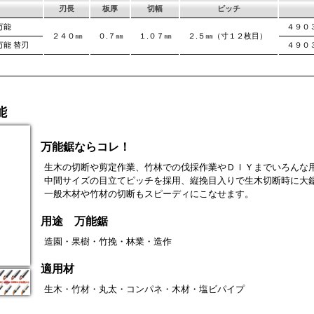
刃長
板厚
切幅
ピッチ
万能
４９０
２４０㎜
０.７㎜
１.０７㎜
２.５㎜（寸１２枚目）
万能 替刃
４９０
能
万能鋸ならコレ！
生木の切断や剪定作業、竹林での伐採作業やＤＩＹまでいろんな
中間サイズの目立てピッチを採用、縦挽目入りで生木切断時に大
一般木材や竹材の切断もスピーディにこなせます。
用途 万能鋸
造園・果樹・竹挽・林業・造作
適用材
生木・竹材・丸太・コンパネ・木材・塩ビパイプ