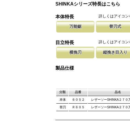
SHINKAシリーズ特長はこちら
詳しくはアイコン
本体特長
万能鋸
替刃式
なんでも切れたらという方に、木材から生木や
新しい鋸刃に取り替える事で、ご購入
腰に鞘を吊り
プまで切断が可能なタイプです。 商品記載の
します。 鋸刃のマーキング（右下）
果樹園、型枠
詳しくはアイコン
目立特長
確認ください。
しています。
ております。
横挽刃
縦挽き目入り
木材の繊維をある一定の巾で連続して切り落と
横挽の刃に、何カ所か縦挽き目を配置
聖目とは、刃
になっています。 横挽刃を縦挽に使用すると
のかきだしを助け、良好な切れ味を発
を向上させて
製品仕様
て良好な切れ味は望めません。
み働きます。
分類
品番
品名
本体
６０５２
レザーソーSHINKA２７０
替刃
Ｒ６０５
レザーソーSHINKA２７０