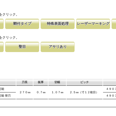
をクリック。
鞘付タイプ
特殊表面処理
レーザーマーキング
塩ビパイ
時の切れ味が復活
下げて収納が可能な鞘付タイプは、造園や
鋸刃表面にメッキ処理をして、サビから鋸をまもってい
マークに替刃品番が明記されている為、替刃
刃の表面部は非常に
適用材を
に替刃品番を明記
作業など野外での使用が主な商品に採用し
ます。 サビにより切断材料を汚す心配がありません。
易に行えます。 レーザーマーキングを使用
によって、耐摩耗性
をクリック。
が消えないようにしています。
す。これが永切れす
聖目
アサリあり
す仕組み
する事で、大鋸屑
のエッジ部分に故意に段差を付け、切れ味
刃を左右に広げるアサリ加工をする事で、切断時に鋸刃
、けっし
揮します。
います。 段差の低い刃は大鋸屑の排出の
が材料に挟まれないようにしています。 板厚より切幅
は大きくなります。
刃長
板厚
切幅
ピッチ
万能
４９０
２７０㎜
０.７㎜
１.０７㎜
２.５㎜（寸１２枚目）
万能 替刃
４９０