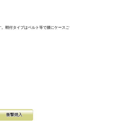
す。鞘付タイプはベルト等で腰にケースご
衝撃焼入
の購入が容
硬く、中心部は鋸材柔軟性を保つ事
し、マーク
に優れ、粘りのある刃に仕上がりま