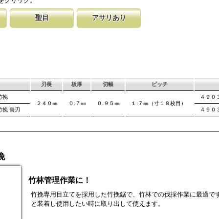
をクリック。
が消えないようにしています。
す。これが永切れす
聖目
アサリあり
に比べ、
切り落とす仕組み
のエッジ部分に故意に段差を付け、切れ味
刃を左右に広げるアサリ加工をする事で、切断時に鋸刃
用すると、けっし
います。 段差の低い刃は大鋸屑の排出の
が材料に挟まれないようにしています。 板厚より切幅
は大きくなります。
刃長
板厚
切幅
ピッチ
竹挽
４９０
２４０㎜
０.７㎜
０.９５㎜
１.７㎜（寸１８枚目）
竹挽 替刃
４９０
挽
竹林管理作業に！
竹挽専用目立てを採用した竹挽鋸で、竹林での伐採作業に最適で
と装着し使用したい時に取り出して使えます。