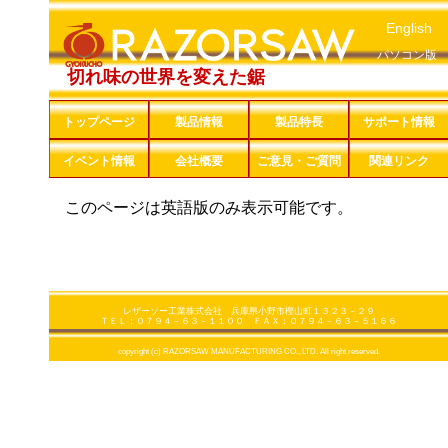
English
パソコン版
切れ味の世界を変えた鋸
トップページ
製品情報
製品特長
サポート情報
イベント情報
会社概要
ご意見・ご質問
関連リンク
このページは英語版のみ表示可能です。
レザーソー工業株式会社 兵庫県小野市樫山町１３２３－２９
ＴＥＬ：０７９４－６３－１１００ ＦＡＸ：０７９４－６３－５１６６
copyright (c) RAZORSAW MANUFACTURING CO., LTD. All right reserved.