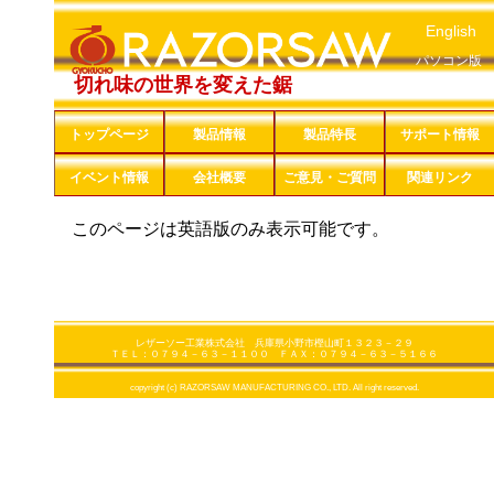
English
パソコン版
切れ味の世界を変えた鋸
トップページ
製品情報
製品特長
サポート情報
イベント情報
会社概要
ご意見・ご質問
関連リンク
このページは英語版のみ表示可能です。
レザーソー工業株式会社 兵庫県小野市樫山町１３２３－２９
ＴＥＬ：０７９４－６３－１１００ ＦＡＸ：０７９４－６３－５１６６
copyright (c) RAZORSAW MANUFACTURING CO., LTD. All right reserved.